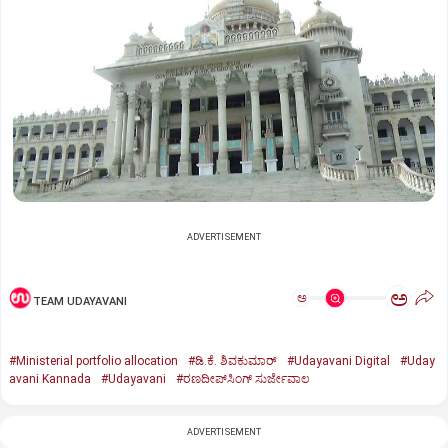
ADVERTISEMENT
ಅ
ಅ
TEAM UDAYAVANI
#Ministerial portfolio allocation
#ಡಿ.ಕೆ. ಶಿವಕುಮಾರ್‌
#Udayavani Digital
#Uday
avani Kannada
#Udayavani
#ರಣದೀಪ್‌ಸಿಂಗ್‌ ಸುರ್ಜೇವಾಲ
ADVERTISEMENT