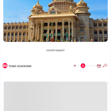
ADVERTISEMENT
ಅ
ಅ
TEAM UDAYAVANI