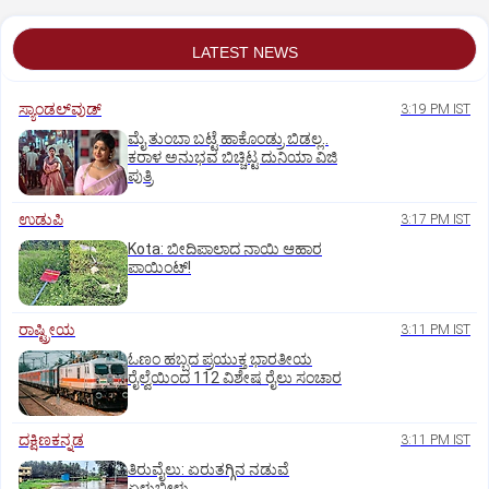
LATEST NEWS
ಸ್ಯಾಂಡಲ್‌ವುಡ್‌
3:19 PM IST
ಮೈ ತುಂಬಾ ಬಟ್ಟೆ ಹಾಕೊಂಡ್ರು ಬಿಡಲ್ಲ..
ಕರಾಳ ಅನುಭವ ಬಿಚ್ಚಿಟ್ಟ ದುನಿಯಾ ವಿಜಿ
ಪುತ್ರಿ
ಉಡುಪಿ
3:17 PM IST
Kota: ಬೀದಿಪಾಲಾದ ನಾಯಿ ಆಹಾರ
ಪಾಯಿಂಟ್‌!
ರಾಷ್ಟ್ರೀಯ
3:11 PM IST
ಓಣಂ ಹಬ್ಬದ ಪ್ರಯುಕ್ತ ಭಾರತೀಯ
ರೈಲ್ವೆಯಿಂದ 112 ವಿಶೇಷ ರೈಲು ಸಂಚಾರ
ದಕ್ಷಿಣಕನ್ನಡ
3:11 PM IST
ತಿರುವೈಲು: ಏರುತಗ್ಗಿನ ನಡುವೆ
ಏಳುಬೀಳು