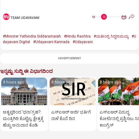
ಅ
ಅ
TEAM UDAYAVANI
#Minister Yathindra Siddaramaiah
#Hindu Rashtra
#ಯತೀಂದ್ರ ಸಿದ್ದರಾಮಯ್ಯ
#U
dayavani Digital
#Udayavani Kannada
#Udayavani
ADVERTISEMENT
ಇನ್ನಷ್ಟು ಸುದ್ದಿ ಈ ವಿಭಾಗದಿಂದ
8 hours ago
8 hours ago
8 hours ago
ಅತೃಪ್ತರಿಂದ ‘ಧನಾ’ಗ್ರಹ?:
ಎಸ್ಐಆರ್‌ ಅರ್ಜಿ ಭರ್ತಿಗೆ
ಎಸ್‌ಐಆರ್‌ ವಿರುದ್ಧ
ಮಂತ್ರಿಗಿರಿ ಕೊಟ್ಟಿಲ್ಲ, ಕ್ಷೇತ್ರಕ್ಕೆ
ನಾಳೆ ಕೊನೆ ದಿನ
ಕೋರ್ಟಿನಲ್ಲಿ ಪ್ರಶ್ನಿಸಲು ಸಿದ್
ಹೆಚ್ಚು ಅನುದಾನ ಕೊಡಿ
ಕಾಂಗ್ರೆಸ್‌