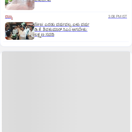
ರಾಜ್ಯ
3:08 PM IST
Sirsi: ಎರಡು ವರ್ಷವಲ್ಲ, ಏಳು ವರ್ಷ
ಡಿ.ಕೆ. ಶಿವಕುಮಾರ್ ಸಿಎಂ ಆಗಬೇಕು:
ಲಕ್ಷ್ಮಣ ಸವದಿ