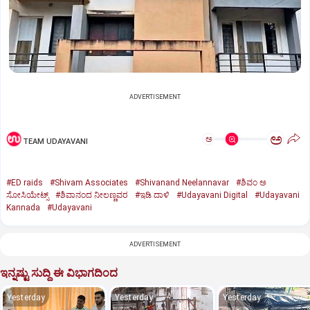
ADVERTISEMENT
ಅ
ಅ
TEAM UDAYAVANI
#ED raids
#Shivam Associates
#Shivanand Neelannavar
#ಶಿವಂ ಅ
ಸೋಸಿಯೇಟ್ಸ್
#ಶಿವಾನಂದ ನೀಲಣ್ಣವರ
#ಇಡಿ ದಾಳಿ
#Udayavani Digital
#Udayavani
Kannada
#Udayavani
ADVERTISEMENT
ಇನ್ನಷ್ಟು ಸುದ್ದಿ ಈ ವಿಭಾಗದಿಂದ
Yesterday
Yesterday
Yesterday