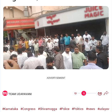
ADVERTISEMENT
ಅ
ಅ
TEAM UDAYAVANI
#Karnataka
#Congress
#Shivamogga
#Police
#Politics
#news
#udayav