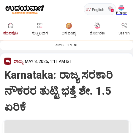
UV
English
E-Paper
ಮುಖಪುಟ
ಸುದ್ದಿ ವಿಭಾಗ
ದಿನ ಭವಿಷ್ಯ
ಹೊಂಗಿರಣ
Search
ADVERTISEMENT
ರಾಜ್ಯ
MAY 8, 2025, 1:11 AM IST
Karnataka: ರಾಜ್ಯ ಸರಕಾರಿ
ನೌಕರರ ತುಟ್ಟಿ ಭತ್ತೆ ಶೇ. 1.5
ಏರಿಕೆ