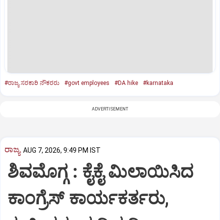
#ರಾಜ್ಯ ಸರಕಾರಿ ನೌಕರರು
#govt employees
#DA hike
#karnataka
ADVERTISEMENT
ರಾಜ್ಯ
AUG 7, 2026, 9:49 PM IST
ಶಿವಮೊಗ್ಗ : ಕೈಕೈ ಮಿಲಾಯಿಸಿದ
ಕಾಂಗ್ರೆಸ್ ಕಾರ್ಯಕರ್ತರು,