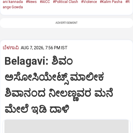
ani kannada
#News
#AICC
#Political Clash
#Violence
#Kalim Pasha
#R
ange Gowda
ADVERTISEMENT
ಬೆಳಗಾವಿ
AUG 7, 2026, 7:56 PM IST
Belagavi: ಶಿವಂ
ಅಸೋಸಿಯೇಟ್ಸ್ ಮಾಲೀಕ
ಶಿವಾನಂದ ನೀಲಣ್ಣವರ ಮನೆ
ಮೇಲೆ ಇಡಿ‌ ದಾಳಿ