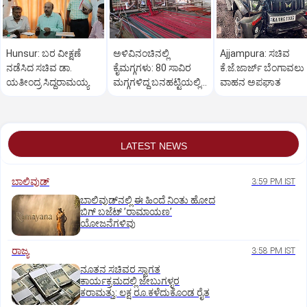
Hunsur: ಬರ ವೀಕ್ಷಣೆ
ಅಳಿವಿನಂಚಿನಲ್ಲಿ
Ajjampura: ಸಚಿವ
ನಡೆಸಿದ ಸಚಿವ ಡಾ.
ಕೈಮಗ್ಗಗಳು: 80 ಸಾವಿರ
ಕೆ.ಜೆ.ಜಾರ್ಜ್ ಬೆಂಗಾವಲು
ಯತೀಂದ್ರ ಸಿದ್ದರಾಮಯ್ಯ
ಮಗ್ಗಗಳಿದ್ದ ಬನಹಟ್ಟಿಯಲ್ಲಿ
ವಾಹನ ಅಪಘಾತ
ಉಳಿದಿರುವುದು ಕೇವಲ 18!
LATEST NEWS
ಬಾಲಿವುಡ್‌
3:59 PM IST
ಬಾಲಿವುಡ್‌ನಲ್ಲಿ ಈ ಹಿಂದೆ ನಿಂತು ಹೋದ
ಬಿಗ್‌ ಬಜೆಟ್ ʼರಾಮಾಯಣʼ‌
ಯೋಜನೆಗಳಿವು
ರಾಜ್ಯ
3:58 PM IST
ನೂತನ ಸಚಿವರ ಸ್ವಾಗತ
ಕಾರ್ಯಕ್ರಮದಲ್ಲಿ ಜೇಬುಗಳ್ಳರ
ಕರಾಮತ್ತು: ಲಕ್ಷ ರೂ.ಕಳೆದುಕೊಂಡ ರೈತ