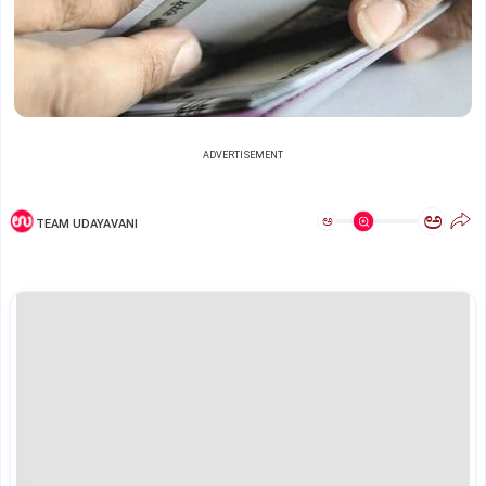
ADVERTISEMENT
ಅ
ಅ
TEAM UDAYAVANI