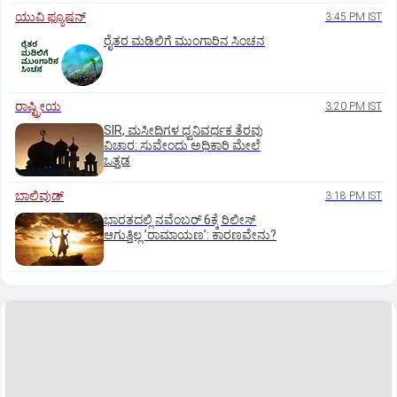
ಯುವಿ ಫ್ಯೂಷನ್
3:45 PM IST
ರೈತರ ಮಡಿಲಿಗೆ ಮುಂಗಾರಿನ ಸಿಂಚನ
ರಾಷ್ಟ್ರೀಯ
3:20 PM IST
SIR, ಮಸೀದಿಗಳ ಧ್ವನಿವರ್ಧಕ ತೆರವು
ವಿಚಾರ: ಸುವೇಂದು ಅಧಿಕಾರಿ ಮೇಲೆ
ಒತ್ತಡ
ಬಾಲಿವುಡ್‌
3:18 PM IST
ಭಾರತದಲ್ಲಿ ನವೆಂಬರ್‌ 6ಕ್ಕೆ ರಿಲೀಸ್‌
ಆಗುತ್ತಿಲ್ಲ ʼರಾಮಾಯಣʼ: ಕಾರಣವೇನು?