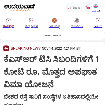
UV
English
E-Paper
ಮುಖಪುಟ
ಸುದ್ದಿ ವಿಭಾಗ
ದಿನ ಭವಿಷ್ಯ
ಹೊಂಗಿರಣ
Search
ADVERTISEMENT
BREAKING NEWS
NOV 14, 2022, 4:21 PM IST
ಕೆಎಸ್ಆರ್ ಟಿಸಿ ಸಿಬಂದಿಗಳಿಗೆ 1
ಕೋಟಿ ರೂ. ಮೊತ್ತದ ಅಪಘಾತ
ವಿಮಾ ಯೋಜನೆ
ದೇಶದ ರಸ್ತೆ ಸಾರಿಗೆ ಸಂಸ್ಥೆಗಳ ಇತಿಹಾಸದಲ್ಲಿಯೇ