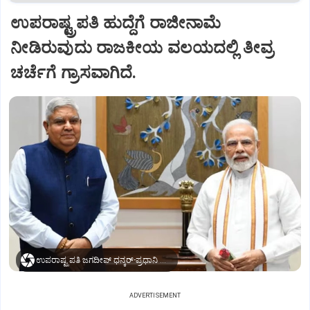
ಉಪರಾಷ್ಟ್ರಪತಿ ಹುದ್ದೆಗೆ ರಾಜೀನಾಮೆ
ನೀಡಿರುವುದು ರಾಜಕೀಯ ವಲಯದಲ್ಲಿ ತೀವ್ರ
ಚರ್ಚೆಗೆ ಗ್ರಾಸವಾಗಿದೆ.
ಉಪರಾಷ್ಟ್ರಪತಿ ಜಗದೀಪ್‌ ಧನ್ಕರ್-ಪ್ರಧಾನಿ ಮೋದಿ
ADVERTISEMENT