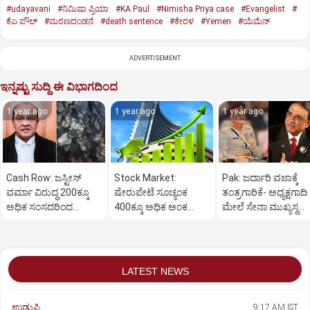
#udayavani
#ನಿಮಿಷಾ ಪ್ರಿಯಾ
#KA Paul
#Nimisha Priya case
#Evangelist
#
ಕೆಎ ಪೌಲ್
#ಮರಣದಂಡನೆ
#death sentence
#ಕೇರಳ
#Yemen
#ಯೆಮೆನ್‌
ADVERTISEMENT
ಇನ್ನಷ್ಟು ಸುದ್ದಿ ಈ ವಿಭಾಗದಿಂದ
1 year ago
1 year ago
1 year ago
Cash Row: ಜಸ್ಟೀಸ್‌
Stock Market:
Pak: ಜರ್ದಾರಿ ವಜಾಕ್ಕೆ
ವರ್ಮಾ ವಿರುದ್ಧ 200ಕ್ಕೂ
ಷೇರುಪೇಟೆ ಸೂಚ್ಯಂಕ
ತಂತ್ರಗಾರಿಕೆ- ಅಧ್ಯಕ್ಷಗಾದಿ
ಅಧಿಕ ಸಂಸದರಿಂದ
400ಕ್ಕೂ ಅಧಿಕ ಅಂಕ
ಮೇಲೆ ಸೇನಾ ಮುಖ್ಯಸ್ಥ
ಮಹಾಭಿಯೋಗಕ್ಕೆ
ಜಿಗಿತ-ದಿನಾಂತ್ಯದ
ಮುನೀರ್ ಚಿತ್ತ!
ಕೋರಿಕೆ…
ವಹಿವಾಟು ಅಂತ್ಯ
LATEST NEWS
ಉಡುಪಿ
9:17 AM IST