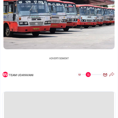
ADVERTISEMENT
ಅ
ಅ
TEAM UDAYAVANI