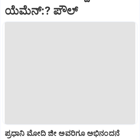
ಯೆಮೆನ್:? ಪೌಲ್
ಪ್ರಧಾನಿ ಮೋದಿ ಜೀ ಅವರಿಗೂ ಅಭಿನಂದನೆ