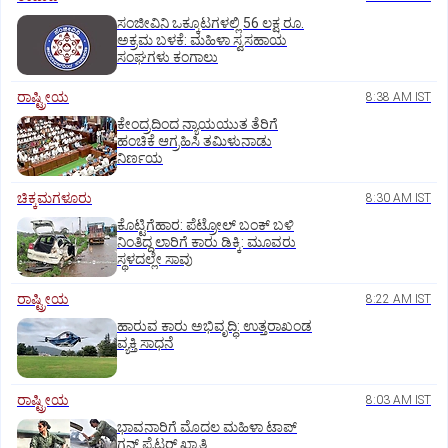
ಸಂಜೀವಿನಿ ಒಕ್ಕೂಟಗಳಲ್ಲಿ 56 ಲಕ್ಷ ರೂ.
ಅಕ್ರಮ ಬಳಕೆ: ಮಹಿಳಾ ಸ್ವಸಹಾಯ
ಸಂಘಗಳು ಕಂಗಾಲು
ರಾಷ್ಟ್ರೀಯ
8:38 AM IST
ಕೇಂದ್ರದಿಂದ ನ್ಯಾಯಯುತ ತೆರಿಗೆ
ಹಂಚಿಕೆ ಆಗ್ರಹಿಸಿ ತಮಿಳುನಾಡು
ನಿರ್ಣಯ
ಚಿಕ್ಕಮಗಳೂರು
8:30 AM IST
ಕೊಟ್ಟಿಗೆಹಾರ: ಪೆಟ್ರೋಲ್ ಬಂಕ್ ಬಳಿ
ನಿಂತಿದ್ದ ಲಾರಿಗೆ ಕಾರು ಡಿಕ್ಕಿ: ಮೂವರು
ಸ್ಥಳದಲ್ಲೇ ಸಾವು
ರಾಷ್ಟ್ರೀಯ
8:22 AM IST
ಹಾರುವ ಕಾರು ಅಭಿವೃದ್ಧಿ: ಉತ್ತರಾಖಂಡ
ವ್ಯಕ್ತಿ ಸಾಧನೆ
ರಾಷ್ಟ್ರೀಯ
8:03 AM IST
ಭಾವನಾರಿಗೆ ಮೊದಲ ಮಹಿಳಾ ಟಾಪ್‌
ಗನ್‌ ಫೈಟರ್‌ ಖ್ಯಾತಿ