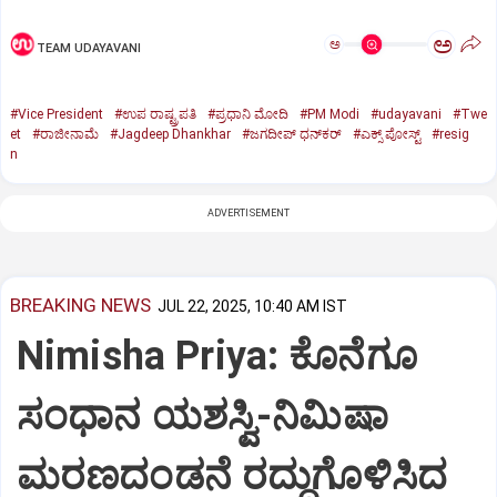
ಅ
ಅ
TEAM UDAYAVANI
#Vice President
#ಉಪ ರಾಷ್ಟ್ರಪತಿ
#ಪ್ರಧಾನಿ ಮೋದಿ
#PM Modi
#udayavani
#Twe
et
#ರಾಜೀನಾಮೆ
#Jagdeep Dhankhar
#ಜಗದೀಪ್‌ ಧನ್‌ಕರ್‌
#ಎಕ್ಸ್‌ ಪೋಸ್ಟ್
#resig
n
ADVERTISEMENT
BREAKING NEWS
JUL 22, 2025, 10:40 AM IST
Nimisha Priya: ಕೊನೆಗೂ
ಸಂಧಾನ ಯಶಸ್ವಿ-ನಿಮಿಷಾ
ಮರಣದಂಡನೆ ರದ್ದುಗೊಳಿಸಿದ