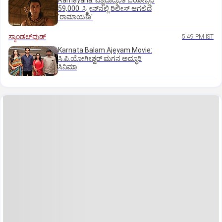
Ramayana: ವಿಶ್ವದಾದ್ಯಂತ ಬರೋಬ್ಬರಿ
59,000 ಸ್ಕ್ರೀನ್‌ನಲ್ಲಿ ರಿಲೀಸ್‌ ಆಗಲಿದೆ
'ರಾಮಾಯಣ'
ಸ್ಯಾಂಡಲ್‌ವುಡ್‌
5:49 PM IST
Karnata Balam Ajeyam Movie:
ಸಿ.ಪಿ.ಯೋಗೀಶ್ವರ್‌ ಮಗನ ಅದ್ಧೂರಿ
ಸಿನಿಮಾ