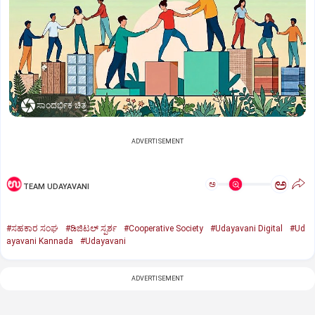
ಸಾಂದರ್ಭಿಕ ಚಿತ್ರ
ADVERTISEMENT
ಅ
ಅ
TEAM UDAYAVANI
#ಸಹಕಾರ ಸಂಘ
#ಡಿಜಿಟಲ್‌ ಸ್ಪರ್ಶ
#Cooperative Society
#Udayavani Digital
#Ud
ayavani Kannada
#Udayavani
ADVERTISEMENT