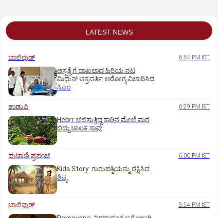
ಶಾಸಕ ಶಾಂತನಗೌಡ
LATEST NEWS
ಬಾಲಿವುಡ್‌
6:54 PM IST
ಆಸ್ಪತ್ರೆಗೆ ದಾಖಲಾದ ಹಿರಿಯ ನಟ
ಮಿಥುನ್ ಚಕ್ರವರ್ತಿ: ಆರೋಗ್ಯ ವಿಚಾರಿಸಿದ
ಸಿಎಂ
ಉಡುಪಿ
6:29 PM IST
Hebri: ಚಲಿಸುತ್ತಿದ್ದ ಕಾರಿನ ಮೇಲೆ ಮರ
ಬಿದ್ದು ಚಾಲಕ ಸಾವು
ಪುಟಾಣಿ ಪ್ರಪಂಚ
6:00 PM IST
Kids Story: ಗುರುಪತ್ನಿಯನ್ನು ರಕ್ಷಿಸಿದ
ಶಿಷ್ಯ
ಬಾಲಿವುಡ್‌
5:54 PM IST