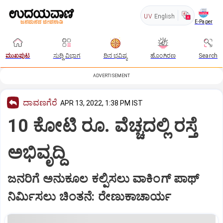
UV
English
E-Paper
ಮುಖಪುಟ
ಸುದ್ದಿ ವಿಭಾಗ
ದಿನ ಭವಿಷ್ಯ
ಹೊಂಗಿರಣ
Search
ADVERTISEMENT
ದಾವಣಗೆರೆ
APR 13, 2022, 1:38 PM IST
10 ಕೋಟಿ ರೂ. ವೆಚ್ಚದಲ್ಲಿ ರಸ್ತೆ
ಅಭಿವೃದ್ದಿ
ಜನರಿಗೆ ಅನುಕೂಲ ಕಲ್ಪಿಸಲು ವಾಕಿಂಗ್‌ ಪಾಥ್‌
ನಿರ್ಮಿಸಲು ಚಿಂತನೆ: ರೇಣುಕಾಚಾರ್ಯ