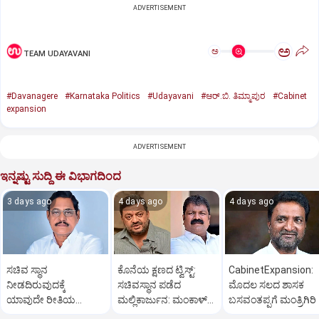
ADVERTISEMENT
ಅ
ಅ
TEAM UDAYAVANI
#Davanagere
#Karnataka Politics
#Udayavani
#ಆರ್.ಬಿ. ತಿಮ್ಮಾಪುರ
#Cabinet
expansion
ADVERTISEMENT
ಇನ್ನಷ್ಟು ಸುದ್ದಿ ಈ ವಿಭಾಗದಿಂದ
3 days ago
4 days ago
4 days ago
ಸಚಿವ ಸ್ಥಾನ
ಕೊನೆಯ ಕ್ಷಣದ ಟ್ವಿಸ್ಟ್:
CabinetExpansion:
ನೀಡದಿರುವುದಕ್ಕೆ
ಸಚಿವಸ್ಥಾನ ಪಡೆದ
ಮೊದಲ ಸಲದ ಶಾಸಕ
ಯಾವುದೇ ರೀತಿಯ
ಮಲ್ಲಿಕಾರ್ಜುನ: ಮಂಕಾಳ್‌
ಬಸವಂತಪ್ಪಗೆ ಮಂತ್ರಿಗಿರಿ
ಬೇಸರವಿಲ್ಲ: ಹೊನ್ನಾಳಿ
ವೈದ್ಯಗೆ ತಪ್ಪಿದ ಸ್ಥಾನ?