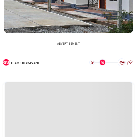
ADVERTISEMENT
ಅ
ಅ
TEAM UDAYAVANI