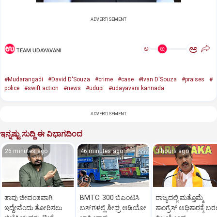
ADVERTISEMENT
ಅ
ಅ
TEAM UDAYAVANI
#Mudarangadi
#David D'Souza
#crime
#case
#Ivan D'Souza
#praises
#
police
#swift action
#news
#udupi
#udayavani kannada
ADVERTISEMENT
ಇನ್ನಷ್ಟು ಸುದ್ದಿ ಈ ವಿಭಾಗದಿಂದ
26 minutes ago
46 minutes ago
3 hours ago
ತಾವು ಜೀವಂತವಾಗಿ
BMTC: 300 ಬಿಎಂಟಿಸಿ
ರಾಜ್ಯದಲ್ಲಿ ಮತ್ತೊಮ್ಮೆ
ಇದ್ದೇವೆಂದು ತೋರಿಸಲು
ಬಸ್‌ಗಳಲ್ಲಿ ಶೀಘ್ರ ಆಡಿಯೋ
ಕಾಂಗ್ರೆಸ್‌ ಅಧಿಕಾರಕ್ಕೆ ಬರಲ