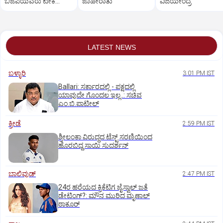
ಬಿಜೆಪಿಯವರು ಟೀಕೆ
ಜಾಹೀರಾತು
ವಿಜಯೇಂದ್ರ
ಮಾಡುತ್ತಾರೆ: ಸಚಿವ ಸವದಿ
LATEST NEWS
ಬಳ್ಳಾರಿ
3:01 PM IST
Ballari: ಸರ್ಕಾರದಲ್ಲಿ - ಪಕ್ಷದಲ್ಲಿ
ಯಾವುದೇ ಗೊಂದಲ ಇಲ್ಲ..: ಸಚಿವ
ಎಂ.ಬಿ.ಪಾಟೀಲ್
ಕ್ರೀಡೆ
2:59 PM IST
ಶ್ರೀಲಂಕಾ ವಿರುದ್ಧದ ಟೆಸ್ಟ್ ಸರಣಿಯಿಂದ
ಹೊರಬಿದ್ದ ಸಾಯಿ ಸುದರ್ಶನ್
ಬಾಲಿವುಡ್‌
2:47 PM IST
24ರ ಹರೆಯದ ಕ್ರಿಕೆಟಿಗ ಜೈಸ್ವಾಲ್‌ ಜತೆ
ಡೇಟಿಂಗ್?:‌ ಮೌನ ಮುರಿದ ಮೃಣಾಲ್‌
ಠಾಕೂರ್