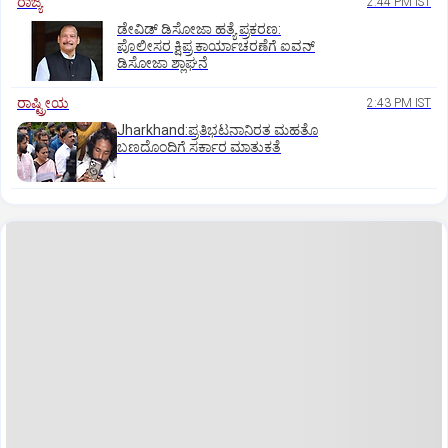
ರಾಜ್ಯ
2:44 PM IST
ಡೇವಿಡ್ ಡಿಸೋಜಾ ಹತ್ಯೆ ಪ್ರಕರಣ:
ಪೊಲೀಸರ ಕ್ಷಿಪ್ರ ಕಾರ್ಯಾಚರಣೆಗೆ ಐವನ್
ಡಿಸೋಜಾ ಶ್ಲಾಘನೆ
ರಾಷ್ಟ್ರೀಯ
2:43 PM IST
Jharkhand:ಪ್ರತಿಭಟನಾನಿರತ ಮಹತೊ
ಬಣದೊಂದಿಗೆ ಸರ್ಕಾರ ಮಾತುಕತೆ