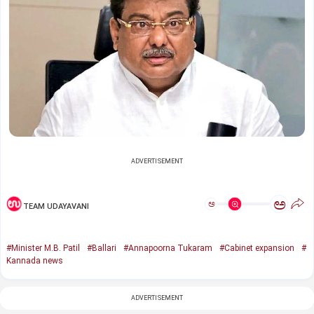
ADVERTISEMENT
ಅ
ಅ
TEAM UDAYAVANI
#Minister M.B. Patil
#Ballari
#Annapoorna Tukaram
#Cabinet expansion
#
Kannada news
ADVERTISEMENT