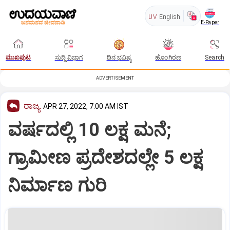
UV
English
E-Paper
ಮುಖಪುಟ
ಸುದ್ದಿ ವಿಭಾಗ
ದಿನ ಭವಿಷ್ಯ
ಹೊಂಗಿರಣ
Search
ADVERTISEMENT
ರಾಜ್ಯ
APR 27, 2022, 7:00 AM IST
ವರ್ಷದಲ್ಲಿ 10 ಲಕ್ಷ ಮನೆ;
ಗ್ರಾಮೀಣ ಪ್ರದೇಶದಲ್ಲೇ 5 ಲಕ್ಷ
ನಿರ್ಮಾಣ ಗುರಿ