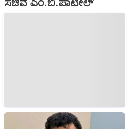
ಸಚಿವ ಎಂ.ಬಿ.ಪಾಟೀಲ್