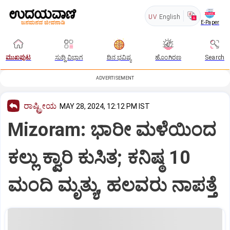
UV
English
E-Paper
ಮುಖಪುಟ
ಸುದ್ದಿ ವಿಭಾಗ
ದಿನ ಭವಿಷ್ಯ
ಹೊಂಗಿರಣ
Search
ADVERTISEMENT
ರಾಷ್ಟ್ರೀಯ
MAY 28, 2024, 12:12 PM IST
Mizoram: ಭಾರೀ ಮಳೆಯಿಂದ
ಕಲ್ಲು ಕ್ವಾರಿ ಕುಸಿತ; ಕನಿಷ್ಠ 10
ಮಂದಿ ಮೃತ್ಯು, ಹಲವರು ನಾಪತ್ತೆ