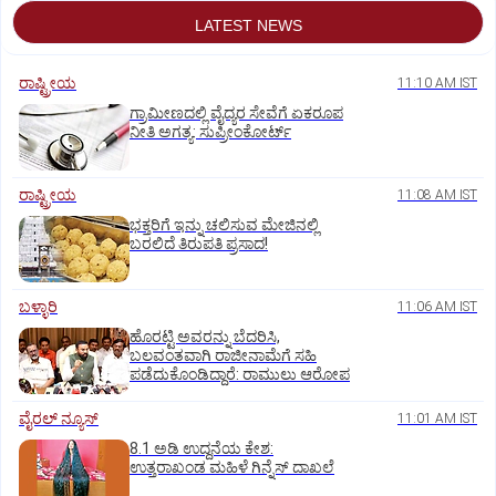
LATEST NEWS
ರಾಷ್ಟ್ರೀಯ
11:10 AM IST
ಗ್ರಾಮೀಣದಲ್ಲಿ ವೈದ್ಯರ ಸೇವೆಗೆ ಏಕರೂಪ
ನೀತಿ ಅಗತ್ಯ: ಸುಪ್ರೀಂಕೋರ್ಟ್‌
ರಾಷ್ಟ್ರೀಯ
11:08 AM IST
ಭಕ್ತರಿಗೆ ಇನ್ನು ಚಲಿಸುವ ಮೇಜಿನಲ್ಲಿ
ಬರಲಿದೆ ತಿರುಪತಿ ಪ್ರಸಾದ!
ಬಳ್ಳಾರಿ
11:06 AM IST
ಹೊರಟ್ಟಿ ಅವರನ್ನು ಬೆದರಿಸಿ,
ಬಲವಂತವಾಗಿ ರಾಜೀನಾಮೆಗೆ ಸಹಿ
ಪಡೆದುಕೊಂಡಿದ್ದಾರೆ: ರಾಮುಲು ಆರೋಪ
ವೈರಲ್ ನ್ಯೂಸ್
11:01 AM IST
8.1 ಅಡಿ ಉದ್ದನೆಯ ಕೇಶ:
ಉತ್ತರಾಖಂಡ ಮಹಿಳೆ ಗಿನ್ನೆಸ್‌ ದಾಖಲೆ