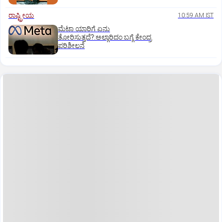
ರಾಷ್ಟ್ರೀಯ
10:59 AM IST
ಮೆಟಾ ಯಾರಿಗೆ ಏನು
ತೋರಿಸುತ್ತದೆ?:ಅಲ್ಗಾರಿದಂ ಬಗ್ಗೆ ಕೇಂದ್ರ
ಪರಿಶೀಲನೆ