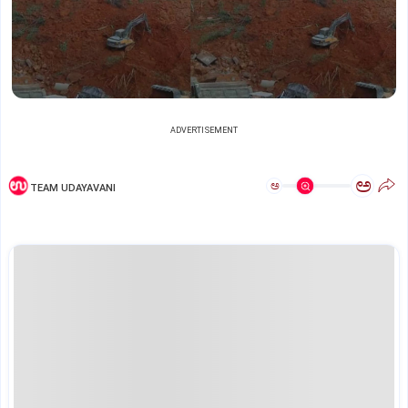
ADVERTISEMENT
ಅ
ಅ
TEAM UDAYAVANI