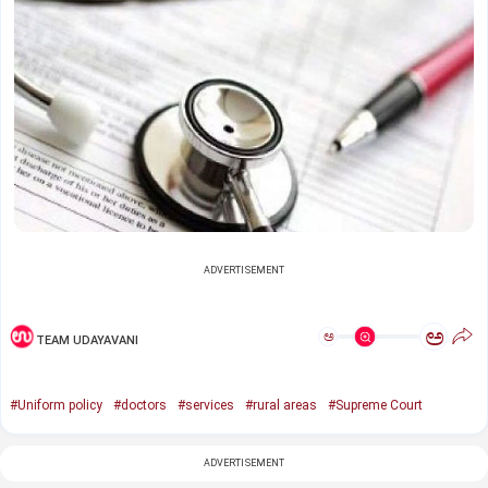
ADVERTISEMENT
ಅ
ಅ
TEAM UDAYAVANI
#Uniform policy
#doctors
#services
#rural areas
#Supreme Court
ADVERTISEMENT