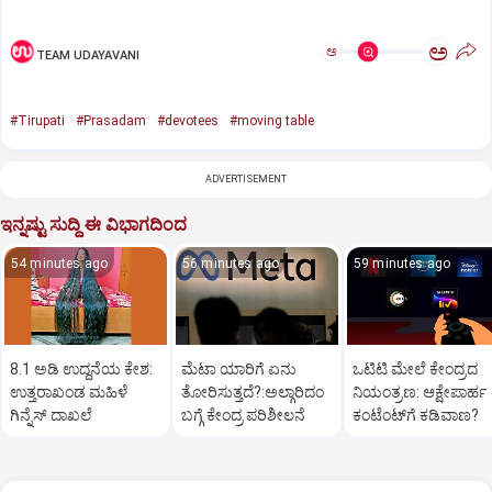
ಅ
ಅ
TEAM UDAYAVANI
#Tirupati
#Prasadam
#devotees
#moving table
ADVERTISEMENT
ಇನ್ನಷ್ಟು ಸುದ್ದಿ ಈ ವಿಭಾಗದಿಂದ
54 minutes ago
56 minutes ago
59 minutes ago
8.1 ಅಡಿ ಉದ್ದನೆಯ ಕೇಶ:
ಮೆಟಾ ಯಾರಿಗೆ ಏನು
ಒಟಿಟಿ ಮೇಲೆ ಕೇಂದ್ರದ
ಉತ್ತರಾಖಂಡ ಮಹಿಳೆ
ತೋರಿಸುತ್ತದೆ?:ಅಲ್ಗಾರಿದಂ
ನಿಯಂತ್ರಣ: ಆಕ್ಷೇಪಾರ್ಹ
ಗಿನ್ನೆಸ್‌ ದಾಖಲೆ
ಬಗ್ಗೆ ಕೇಂದ್ರ ಪರಿಶೀಲನೆ
ಕಂಟೆಂಟ್‌ಗೆ ಕಡಿವಾಣ?