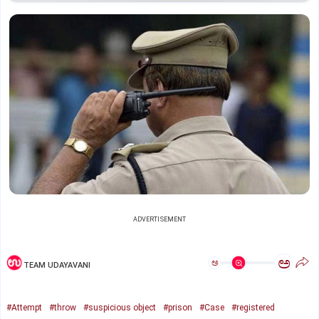
ADVERTISEMENT
ಅ
ಅ
TEAM UDAYAVANI
#Attempt
#throw
#suspicious object
#prison
#Case
#registered