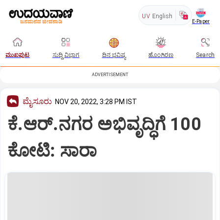
UV
English
E-Paper
ಮುಖಪುಟ
ಸುದ್ದಿ ವಿಭಾಗ
ದಿನ ಭವಿಷ್ಯ
ಹೊಂಗಿರಣ
Search
ADVERTISEMENT
ಮೈಸೂರು
NOV 20, 2022, 3:28 PM IST
ಕೆ.ಆರ್‌.ನಗರ ಅಭಿವೃದ್ಧಿಗೆ 100
ಕೋಟಿ: ಸಾರಾ