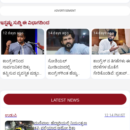
ADVERTISEMENT
ಇನ್ನಷ್ಟು ಸುದ್ದಿ ಈ ವಿಭಾಗದಿಂದ
12 days ago
14 days ago
14 days ago
ಕಾಂಗ್ರೆಸ್‌ನಿಂದ
ಸೋಶಿಯಲ್‌
ಕಾಂಗ್ರೆಸ್ ನ ತಿಗಣೆಗಳು 
ಸಾರ್ವಜನಿಕರ ದಿಕ್ಕು
ಮೀಡಿಯಾದಲ್ಲಿ
ಜಿರಳೆಗಳ ಜೊತೆಗೆ
ತಪ್ಪಿಸುವ ವ್ಯವಸ್ಥಿತ ಷಡ್ಯಂತ್ರ:
ಕಾಂಗ್ರೆಸ್‌ಗಿಂತ ಹೆಚ್ಚು
ಸೇರಿಕೊಂಡಿವೆ: ಪ್ರತಾಪ್
ಸಂಸದ ಯದುವೀರ್‌ ಕಿಡಿ
ಫಾಲೋವರ್ಸ್‌ ನನಗಿದ್ದಾರೆ:
ಸಿಂಹ ವಾಗ್ದಾಳಿ
ಪ್ರತಾಪ್‌ ಸಿಂಹ
LATEST NEWS
ಉಡುಪಿ
12:14 PM IST
ಮಣಿಪಾಲ: ಹೆದ್ದಾರಿಯಲ್ಲಿ ನಿಯಂತ್ರಣ
ತಪ್ಪಿ ಪಲ್ಟಿಯಾದ ಆಟೋ ರಿಕ್ಷಾ