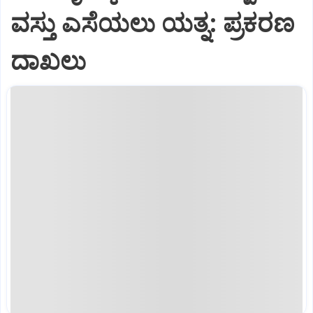
ವಸ್ತು ಎಸೆಯಲು ಯತ್ನ: ಪ್ರಕರಣ
ದಾಖಲು