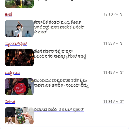
ಕ್ರೀಡೆ
12:10 PM IST
ಕರ್ನಾಟಕ ತಂಡದ ಮುಖ್ಯ ಕೋಚ್‌
ಆಗಲಿದ್ದಾರೆ ಮಾಜಿ ನಾಯಕ ವಿನಯ್‌
ಕುಮಾರ್
ಸ್ಯಾಂಡಲ್‌ವುಡ್‌
11:55 AM IST
ಹೊಸ ವರ್ಶನ್‌ನಲ್ಲಿ ಪುಷ್ಕರ್‌:
ವಿಜಯನಗರ ಸಾಮ್ರಾಜ್ಯ ಮೇಲೆ ಕಣ್ಣು!
ರಾಷ್ಟ್ರೀಯ
11:45 AM IST
ಮುಂಬಯಿ: ಬಾಲ್ಯವಿವಾಹ ತಡೆಗಟ್ಟಲು
ಸಾರ್ವಜನಿಕ ಚಳವಳಿ- ಸಂಜಯ್‌ ವಿಷ್ಣು
ವಿಶೇಷ
11:34 AM IST
ಬದಲಾದ ಬಿಜೆಪಿ 'ಡಿಜಿಟಲ್‌ ಪ್ರಚಾರ'