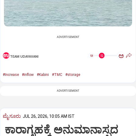
ADVERTISEMENT
ಅ
ಅ
TEAM UDAYAVANI
#Increase
#inflow
#Kabini
#TMC
#storage
ADVERTISEMENT
ಮೈಸೂರು
JUL 26, 2026, 10:05 AM IST
ಕಾರಾಗೃಹಕ್ಕೆ ಅನುಮಾನಾಸ್ಪದ