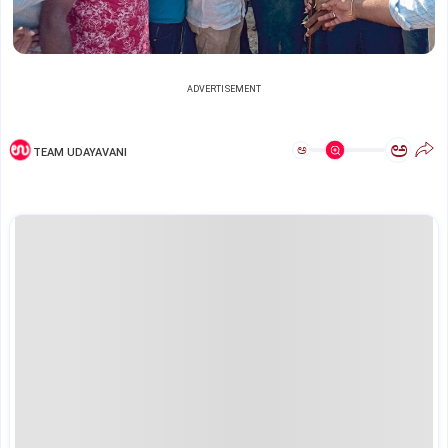
ADVERTISEMENT
ಅ
ಅ
TEAM UDAYAVANI