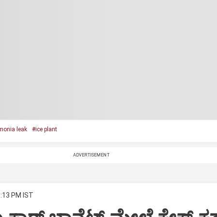
onia leak
#ice plant
ADVERTISEMENT
8:13 PM IST