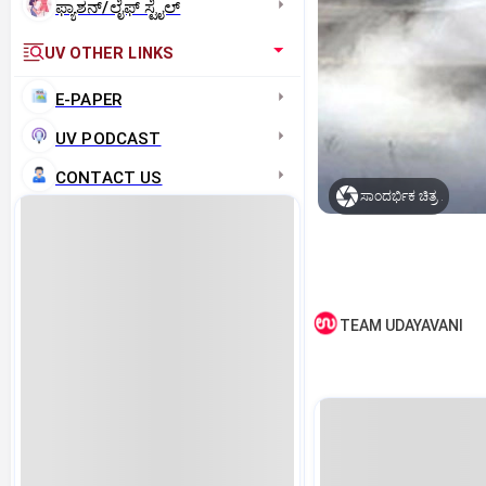
ಫ್ಯಾಶನ್/ಲೈಫ್‌ ಸ್ಟೈಲ್
UV OTHER LINKS
E-PAPER
UV PODCAST
CONTACT US
ಸಾಂದರ್ಭಿಕ ಚಿತ್ರ .
TEAM UDAYAVANI