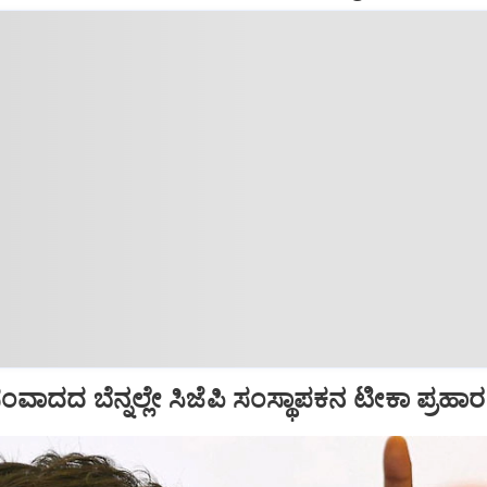
ಾದದ ಬೆನ್ನಲ್ಲೇ ಸಿಜೆಪಿ ಸಂಸ್ಥಾಪಕನ ಟೀಕಾ ಪ್ರಹಾರ