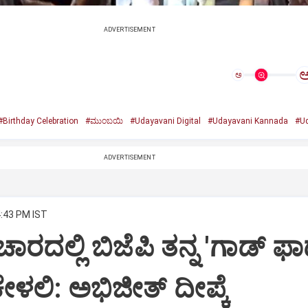
ADVERTISEMENT
ಅ
#Birthday Celebration
#ಮುಂಬಯಿ
#Udayavani Digital
#Udayavani Kannada
#Ud
ADVERTISEMENT
4:43 PM IST
ಾರದಲ್ಲಿ ಬಿಜೆಪಿ ತನ್ನ 'ಗಾಡ್ ಫಾ
ೇಳಲಿ: ಅಭಿಜೀತ್ ದೀಪ್ಕೆ