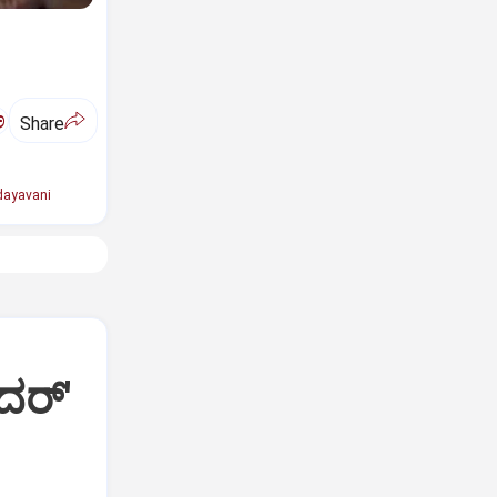
ಅ
Share
ayavani
ದರ್'