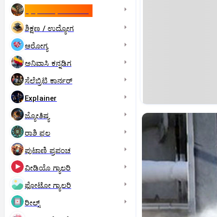
ಇಸ್ರೇಲ್- ಇರಾನ್‌ ಯುದ್ಧ
ಶಿಕ್ಷಣ / ಉದ್ಯೋಗ
ಆರೋಗ್ಯ
ಅನಿವಾಸಿ ಕನ್ನಡಿಗ
ಸೆಲೆಬ್ರಿಟಿ ಕಾರ್ನರ್‌
Explainer
ಜ್ಯೋತಿಷ್ಯ
ರಾಶಿ ಫಲ
ಪುಟಾಣಿ ಪ್ರಪಂಚ
ವೀಡಿಯೊ ಗ್ಯಾಲರಿ
ಫೋಟೋ ಗ್ಯಾಲರಿ
ರೀಲ್ಸ್