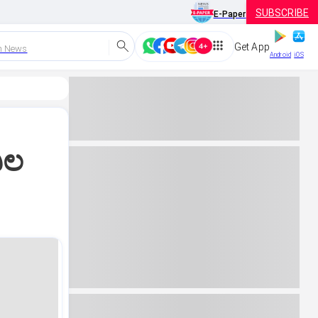
SUBSCRIBE
E-Paper
Get App
h News
Android
iOS
ಿಲ