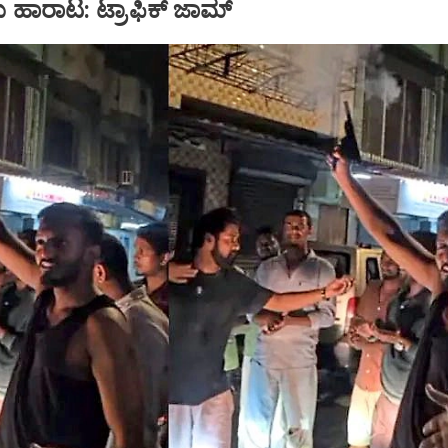
ು ಹಾರಾಟ: ಟ್ರಾಫಿಕ್‌ ಜಾಮ್