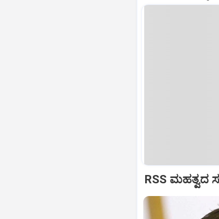
RSS ಮಹತ್ವದ ಸಂವ