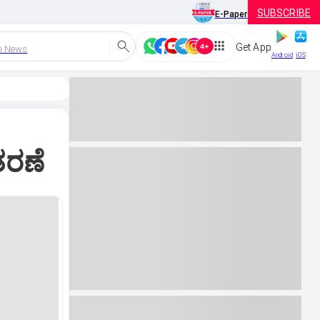
SUBSCRIBE
E-Paper
Get App
h News
Android
iOS
ತರಣೆ