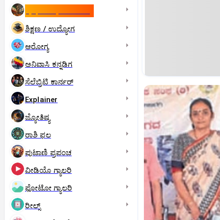
ಇಸ್ರೇಲ್- ಇರಾನ್‌ ಯುದ್ಧ
ಶಿಕ್ಷಣ / ಉದ್ಯೋಗ
ಆರೋಗ್ಯ
ಅನಿವಾಸಿ ಕನ್ನಡಿಗ
ಸೆಲೆಬ್ರಿಟಿ ಕಾರ್ನರ್‌
Explainer
ಜ್ಯೋತಿಷ್ಯ
ರಾಶಿ ಫಲ
ಪುಟಾಣಿ ಪ್ರಪಂಚ
ವೀಡಿಯೊ ಗ್ಯಾಲರಿ
ಫೋಟೋ ಗ್ಯಾಲರಿ
ರೀಲ್ಸ್