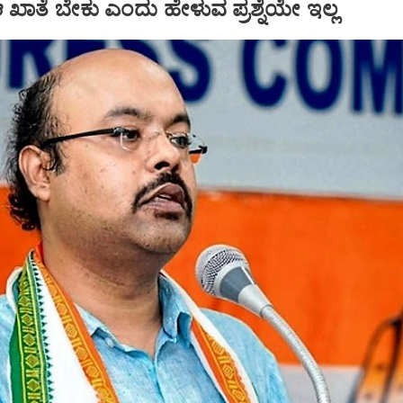
ಖಾತೆ ಬೇಕು ಎಂದು ಹೇಳುವ ಪ್ರಶ್ನೆಯೇ ಇಲ್ಲ