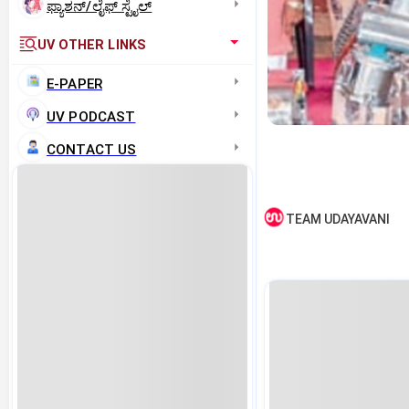
ಫ್ಯಾಶನ್/ಲೈಫ್‌ ಸ್ಟೈಲ್
UV OTHER LINKS
E-PAPER
UV PODCAST
CONTACT US
TEAM UDAYAVANI