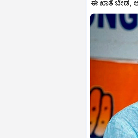
ಈ ಖಾತೆ ಬೇಡ, ಆ 