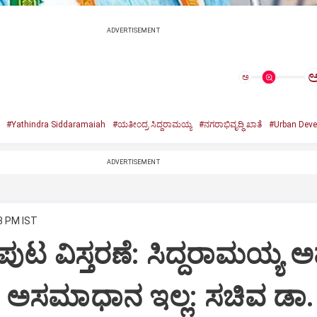
ADVERTISEMENT
ಅ
#Yathindra Siddaramaiah
#ಯತೀಂದ್ರ ಸಿದ್ದರಾಮಯ್ಯ
#ನಗರಾಭಿವೃದ್ಧಿ ಖಾತೆ
#Urban Deve
ADVERTISEMENT
8 PM IST
ುಟ ವಿಸ್ತರಣೆ: ಸಿದ್ದರಾಮಯ್ಯ ಅ
ಅಸಮಾಧಾನ ಇಲ್ಲ: ಸಚಿವ ಡಾ.