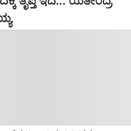
್ಕೆ ತೃಪ್ತಿ ಇದೆ... ಯತೀಂದ್ರ
ಯ್ಯ