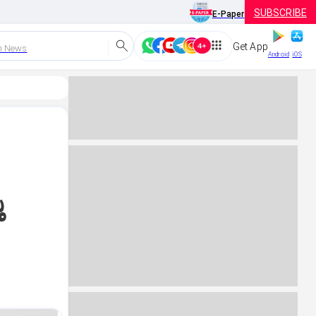
SUBSCRIBE
E-Paper
Get App
h News
Android
iOS
ಿ