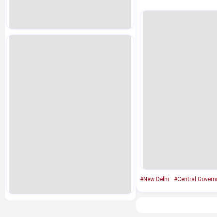
#New Delhi
#Central Gover