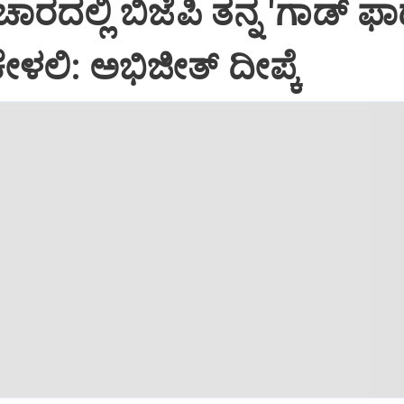
ಾರದಲ್ಲಿ ಬಿಜೆಪಿ ತನ್ನ 'ಗಾಡ್ ಫಾ
ೇಳಲಿ: ಅಭಿಜೀತ್ ದೀಪ್ಕೆ