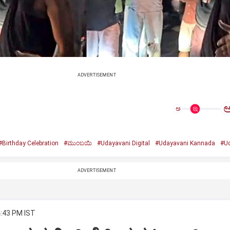
ADVERTISEMENT
ಅ
#Birthday Celebration
#ಮುಂಬಯಿ
#Udayavani Digital
#Udayavani Kannada
#Ud
ADVERTISEMENT
4:43 PM IST