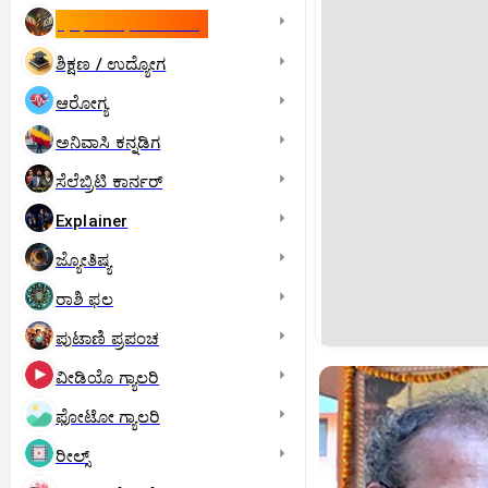
ಇಸ್ರೇಲ್- ಇರಾನ್‌ ಯುದ್ಧ
ಶಿಕ್ಷಣ / ಉದ್ಯೋಗ
ಆರೋಗ್ಯ
ಅನಿವಾಸಿ ಕನ್ನಡಿಗ
ಸೆಲೆಬ್ರಿಟಿ ಕಾರ್ನರ್‌
Explainer
ಜ್ಯೋತಿಷ್ಯ
ರಾಶಿ ಫಲ
ಪುಟಾಣಿ ಪ್ರಪಂಚ
ವೀಡಿಯೊ ಗ್ಯಾಲರಿ
ಫೋಟೋ ಗ್ಯಾಲರಿ
ರೀಲ್ಸ್