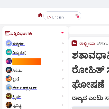
English
UV
ಸುದ್ದಿ ವಿಭಾಗಗಳು
ರಾಷ್ಟ್ರೀಯ
JAN 25,
ಸುದ್ದಿಗಳು
ಶತಾವಧಾನಿ
ನಿಮ್ಮ ಜಿಲ್ಲೆ
ಕಾಮನ್‌ ವೆಲ್ತ್‌ ಗೇಮ್ಸ್‌
ರೋಹಿತ್‌ ಸ
ಸಿನೆಮಾ
ಕ್ರೀಡೆ
ಘೋಷಣೆ
ವೆಬ್ ಎಕ್ಸ್‌ಕ್ಲೂಸಿವ್
ಕ್ರೈಮ್
ರಾಜ್ಯದ ಎಂಟು ಸಾಧಕ
ವೈವಿಧ್ಯ