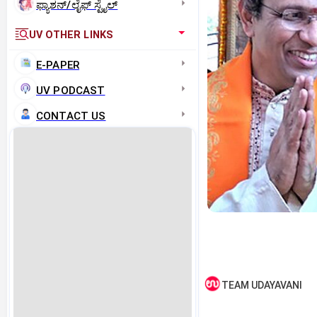
ಫ್ಯಾಶನ್/ಲೈಫ್‌ ಸ್ಟೈಲ್
UV OTHER LINKS
E-PAPER
UV PODCAST
CONTACT US
TEAM UDAYAVANI