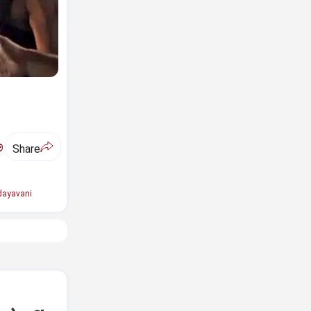
ಅ
Share
ayavani