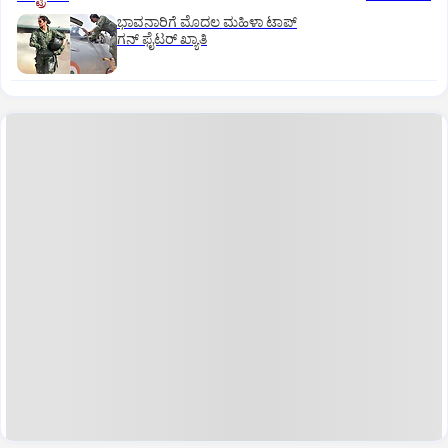
ಭಾವನಾರಿಗೆ ಮೊದಲ ಮಹಿಳಾ ಟಾಪ್‌
ಗನ್‌ ಫೈಟರ್‌ ಖ್ಯಾತಿ