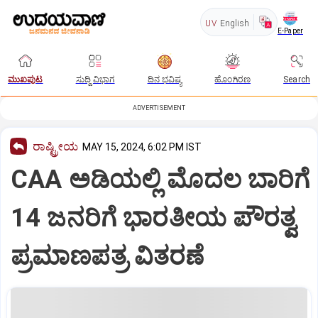
UV
English
E-Paper
ಮುಖಪುಟ
ಸುದ್ದಿ ವಿಭಾಗ
ದಿನ ಭವಿಷ್ಯ
ಹೊಂಗಿರಣ
Search
ADVERTISEMENT
ರಾಷ್ಟ್ರೀಯ
MAY 15, 2024, 6:02 PM IST
CAA ಅಡಿಯಲ್ಲಿ ಮೊದಲ ಬಾರಿಗೆ
14 ಜನರಿಗೆ ಭಾರತೀಯ ಪೌರತ್ವ
ಪ್ರಮಾಣಪತ್ರ ವಿತರಣೆ