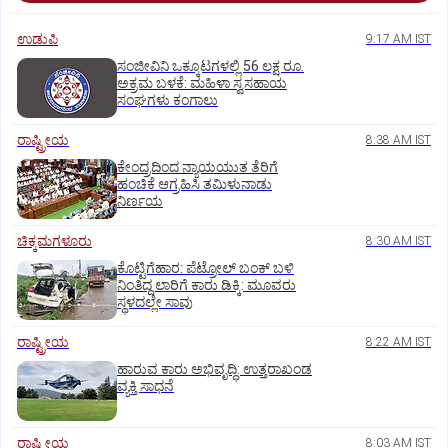
ಉಡುಪಿ
9:17 AM IST
ಸಂಜೀವಿನಿ ಒಕ್ಕೂಟಗಳಲ್ಲಿ 56 ಲಕ್ಷ ರೂ.
ಅಕ್ರಮ ಬಳಕೆ: ಮಹಿಳಾ ಸ್ವಸಹಾಯ
ಸಂಘಗಳು ಕಂಗಾಲು
ರಾಷ್ಟ್ರೀಯ
8:38 AM IST
ಕೇಂದ್ರದಿಂದ ನ್ಯಾಯಯುತ ತೆರಿಗೆ
ಹಂಚಿಕೆ ಆಗ್ರಹಿಸಿ ತಮಿಳುನಾಡು
ನಿರ್ಣಯ
ಚಿಕ್ಕಮಗಳೂರು
8:30 AM IST
ಕೊಟ್ಟಿಗೆಹಾರ: ಪೆಟ್ರೋಲ್ ಬಂಕ್ ಬಳಿ
ನಿಂತಿದ್ದ ಲಾರಿಗೆ ಕಾರು ಡಿಕ್ಕಿ: ಮೂವರು
ಸ್ಥಳದಲ್ಲೇ ಸಾವು
ರಾಷ್ಟ್ರೀಯ
8:22 AM IST
ಹಾರುವ ಕಾರು ಅಭಿವೃದ್ಧಿ: ಉತ್ತರಾಖಂಡ
ವ್ಯಕ್ತಿ ಸಾಧನೆ
ರಾಷ್ಟ್ರೀಯ
8:03 AM IST