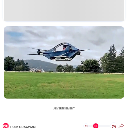
ADVERTISEMENT
ಅ
ಅ
TEAM UDAYAVANI