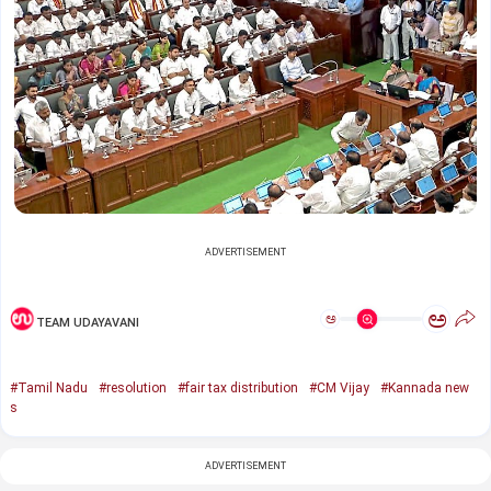
ADVERTISEMENT
ಅ
ಅ
TEAM UDAYAVANI
#Tamil Nadu
#resolution
#fair tax distribution
#CM Vijay
#Kannada new
s
ADVERTISEMENT