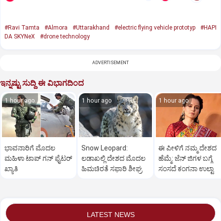
#Ravi Tamta
#Almora
#Uttarakhand
#electric flying vehicle prototyp
#HAPI
DA SKYNeX
#drone technology
ADVERTISEMENT
ಇನ್ನಷ್ಟು ಸುದ್ದಿ ಈ ವಿಭಾಗದಿಂದ
1 hour ago
1 hour ago
1 hour ago
ಭಾವನಾರಿಗೆ ಮೊದಲ
Snow Leopard:
ಈ ಪೀಳಿಗೆ ನಮ್ಮ ದೇಶದ
ಮಹಿಳಾ ಟಾಪ್‌ ಗನ್‌ ಫೈಟರ್‌
ಲಡಾಖಲ್ಲಿ ದೇಶದ ಮೊದಲ
ಹೆಮ್ಮೆ: ಜೆನ್‌ ಜಿಗಳ ಬಗ್ಗೆ
ಖ್ಯಾತಿ
ಹಿಮಚಿರತೆ ಸಫಾರಿ ಶೀಘ್ರ
ಸಂಸದೆ ಕಂಗನಾ ಉಲ್ಟಾ
LATEST NEWS