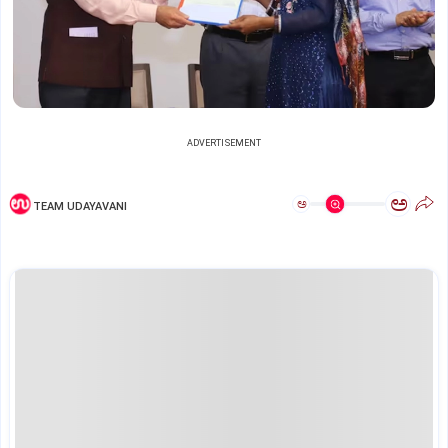
ADVERTISEMENT
ಅ
ಅ
TEAM UDAYAVANI