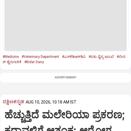
#Medicine
#Veterinary Department
#ಎಸ್‌ಕೆಡಿಆರ್‌ಡಿಪಿ
#ಪಶು ವೈದ್ಯ ಇಲಾಖೆ
#ಬೀದ
ರ್‌ ಹೈನುಗಾರಿಕೆ
#Bidar Dairy
ADVERTISEMENT
ದಕ್ಷಿಣಕನ್ನಡ
AUG 10, 2026, 10:18 AM IST
ಹೆಚ್ಚುತ್ತಿದೆ ಮಲೇರಿಯಾ ಪ್ರಕರಣ;
ಕರಾವಳಿಗೆ ಆತಂಕ: ಆರೋಗ್ಯ