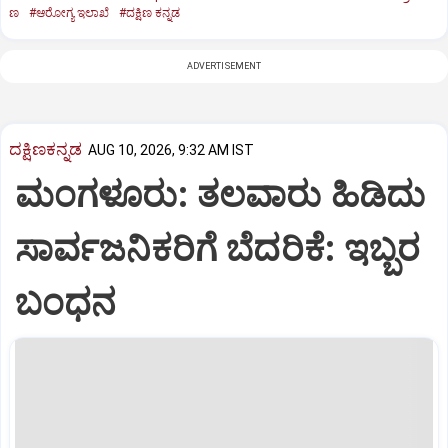
ಣ
#ಆರೋಗ್ಯ ಇಲಾಖೆ
#ದಕ್ಷಿಣ ಕನ್ನಡ
ADVERTISEMENT
ದಕ್ಷಿಣಕನ್ನಡ
AUG 10, 2026, 9:32 AM IST
ಮಂಗಳೂರು: ತಲವಾರು ಹಿಡಿದು
ಸಾರ್ವಜನಿಕರಿಗೆ ಬೆದರಿಕೆ: ಇಬ್ಬರ
ಬಂಧನ