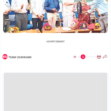
ADVERTISEMENT
ಅ
ಅ
TEAM UDAYAVANI