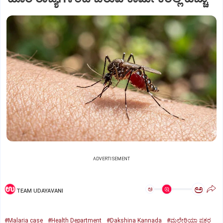
ADVERTISEMENT
ಅ
ಅ
TEAM UDAYAVANI
#Malaria case
#Health Department
#Dakshina Kannada
#ಮಲೇರಿಯಾ ಪ್ರಕರ