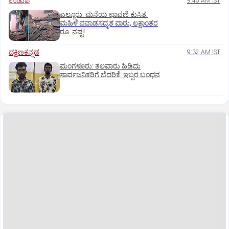
ಉಡುಪಿ
9:45 AM IST
ಎಲ್ಲೂರು: ಮನೆಯ ಛಾವಣಿ ಕುಸಿತ:
ಮಹಿಳೆ ಪವಾಡಸದೃಶ ಪಾರು, ಲಕ್ಷಾಂತರ
ರೂ. ನಷ್ಟ!
ದಕ್ಷಿಣಕನ್ನಡ
9:32 AM IST
ಮಂಗಳೂರು: ತಲವಾರು ಹಿಡಿದು
ಸಾರ್ವಜನಿಕರಿಗೆ ಬೆದರಿಕೆ: ಇಬ್ಬರ ಬಂಧನ