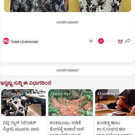
ADVERTISEMENT
ಅ
ಅ
TEAM UDAYAVANI
ADVERTISEMENT
ಇನ್ನಷ್ಟು ಸುದ್ದಿ ಈ ವಿಭಾಗದಿಂದ
2 hours ago
3 hours ago
4 hours ago
ವಿಟ್ಲ: ಗ್ಯಾಸ್‌ ಸಿಲಿಂಡರ್‌
ಕನಕಮಜಲು: ಅಡಿಕೆ
ಕುಂಡಡ್ಕ ಹಾಲು
ಸ್ಫೋಟ; ಮೂವರು ಪಾರು
ತೋಟಕ್ಕೆ ಕಾಡಾನೆ ದಾಳಿ:
ಉ.ಸ.ಸಂಘದ ಹಣ