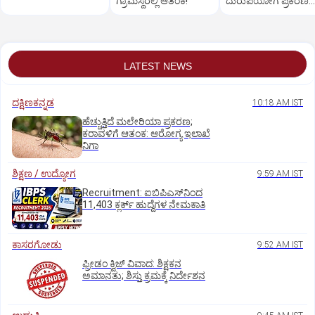
ಗ್ರಾಮಸ್ಥರಲ್ಲಿ ಆತಂಕ!
ದುರುಪಯೋಗ ಪ್ರಕರಣ:
ಆರೋಪಿಯಿಂದ ಹಣ
ವಸೂಲಿಗೆ ಇಲಾಖೆ ಆದೇ
LATEST NEWS
ದಕ್ಷಿಣಕನ್ನಡ
10:18 AM IST
ಹೆಚ್ಚುತ್ತಿದೆ ಮಲೇರಿಯಾ ಪ್ರಕರಣ;
ಕರಾವಳಿಗೆ ಆತಂಕ: ಆರೋಗ್ಯ ಇಲಾಖೆ
ನಿಗಾ
ಶಿಕ್ಷಣ / ಉದ್ಯೋಗ
9:59 AM IST
Recruitment: ಐಬಿಪಿಎಸ್‌ನಿಂದ
11,403 ಕ್ಲರ್ಕ್‌ ಹುದ್ದೆಗಳ ನೇಮಕಾತಿ
ಕಾಸರಗೋಡು
9:52 AM IST
ಫ್ರೀಡಂ ಕ್ವಿಜ್‌ ವಿವಾದ: ಶಿಕ್ಷಕನ
ಅಮಾನತು; ಶಿಸ್ತು ಕ್ರಮಕ್ಕೆ ನಿರ್ದೇಶನ