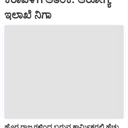
ಇಲಾಖೆ ನಿಗಾ
ಹೊರ ರಾಜ್ಯಗಳಿಂದ ಬರುವ ಕಾರ್ಮಿಕರಲ್ಲಿ ಹೆಚ್ಚು