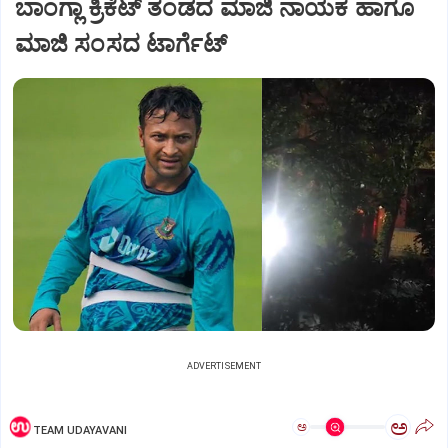
ಬಾಂಗ್ಲಾ ಕ್ರಿಕೆಟ್ ತಂಡದ ಮಾಜಿ ನಾಯಕ ಹಾಗೂ
ಮಾಜಿ ಸಂಸದ ಟಾರ್ಗೆಟ್
ADVERTISEMENT
ಅ
ಅ
TEAM UDAYAVANI