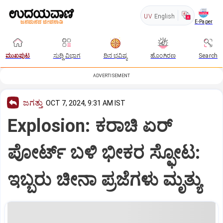
UV
English
E-Paper
ಮುಖಪುಟ
ಸುದ್ದಿ ವಿಭಾಗ
ದಿನ ಭವಿಷ್ಯ
ಹೊಂಗಿರಣ
Search
ADVERTISEMENT
ಜಗತ್ತು
OCT 7, 2024, 9:31 AM IST
Explosion: ಕರಾಚಿ ಏರ್
ಪೋರ್ಟ್ ಬಳಿ ಭೀಕರ ಸ್ಫೋಟ:
ಇಬ್ಬರು ಚೀನಾ ಪ್ರಜೆಗಳು ಮೃತ್ಯು