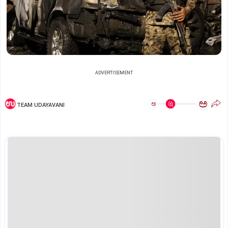
ADVERTISEMENT
ಅ
ಅ
TEAM UDAYAVANI