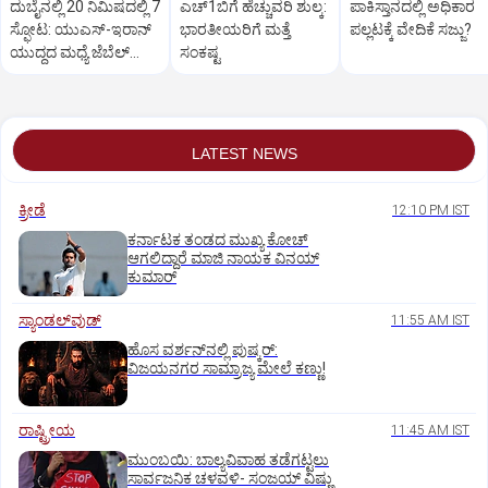
ದುಬೈನಲ್ಲಿ 20 ನಿಮಿಷದಲ್ಲಿ 7
ಎಚ್‌1ಬಿಗೆ ಹೆಚ್ಚುವರಿ ಶುಲ್ಕ:
ಪಾಕಿಸ್ತಾನದಲ್ಲಿ ಅಧಿಕಾರ
ಸ್ಫೋಟ: ಯುಎಸ್-ಇರಾನ್
ಭಾರತೀಯರಿಗೆ ಮತ್ತೆ
ಪಲ್ಲಟಕ್ಕೆ ವೇದಿಕೆ ಸಜ್ಜು?
ಯುದ್ಧದ ಮಧ್ಯೆ ಜೆಬೆಲ್
ಸಂಕಷ್ಟ
ಅಲಿಯಲ್ಲಿ ಕಂಪನ
LATEST NEWS
ಕ್ರೀಡೆ
12:10 PM IST
ಕರ್ನಾಟಕ ತಂಡದ ಮುಖ್ಯ ಕೋಚ್‌
ಆಗಲಿದ್ದಾರೆ ಮಾಜಿ ನಾಯಕ ವಿನಯ್‌
ಕುಮಾರ್
ಸ್ಯಾಂಡಲ್‌ವುಡ್‌
11:55 AM IST
ಹೊಸ ವರ್ಶನ್‌ನಲ್ಲಿ ಪುಷ್ಕರ್‌:
ವಿಜಯನಗರ ಸಾಮ್ರಾಜ್ಯ ಮೇಲೆ ಕಣ್ಣು!
ರಾಷ್ಟ್ರೀಯ
11:45 AM IST
ಮುಂಬಯಿ: ಬಾಲ್ಯವಿವಾಹ ತಡೆಗಟ್ಟಲು
ಸಾರ್ವಜನಿಕ ಚಳವಳಿ- ಸಂಜಯ್‌ ವಿಷ್ಣು