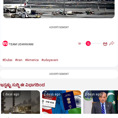
ADVERTISEMENT
ಅ
ಅ
TEAM UDAYAVANI
#Dubai
#iran
#America
#udayavani
ADVERTISEMENT
ಇನ್ನಷ್ಟು ಸುದ್ದಿ ಈ ವಿಭಾಗದಿಂದ
2 days ago
2 days ago
2 days ago