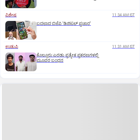
ವಿಶೇಷ
11:34 AM IST
ಬದಲಾದ ಬಿಜೆಪಿ 'ಡಿಜಿಟಲ್‌ ಪ್ರಚಾರ'
ಉಡುಪಿ
11:31 AM IST
ಕೊಲ್ಲೂರು:ಎರಡು ಪ್ರತ್ಯೇಕ ಪ್ರಕರಣಗಳಲ್ಲಿ
ಮೂವರ ಬಂಧನ