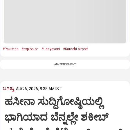
#Pakistan
#explosion
#udayavani
#Karachi airport
ADVERTISEMENT
ಜಗತ್ತು
AUG 6, 2026, 8:38 AM IST
ಹಸೀನಾ ಸುದ್ದಿಗೋಷ್ಠಿಯಲ್ಲಿ
ಭಾಗಿಯಾದ ಬೆನ್ನಲ್ಲೇ ಶಕೀಬ್