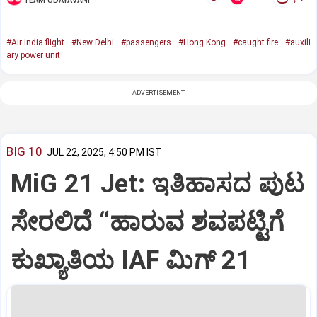
TEAM UDAYAVANI
#Air India flight
#New Delhi
#passengers
#Hong Kong
#caught fire
#auxili
ary power unit
ADVERTISEMENT
BIG 10
JUL 22, 2025, 4:50 PM IST
MiG 21 Jet: ಇತಿಹಾಸದ ಪುಟ
ಸೇರಲಿದೆ “ಹಾರುವ ಶವಪಟ್ಟಿಗೆ
ಕುಖ್ಯಾತಿಯ IAF ಮಿಗ್‌ 21