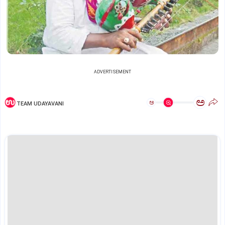
ADVERTISEMENT
ಅ
ಅ
TEAM UDAYAVANI