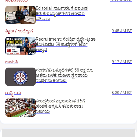
ಸಂಪಾದಕೀಯ
10:00 AM IST
Editorial: ಸಾಲಗಾರರಿಗೆ ವಿಪರೀತ
ಕಿರುಕುಳ ಬ್ಯಾಂಕ್‌ಗಳಿಗೆ ಆರ್‌ಬಿಐ
ಕಡಿವಾಣ
ಶಿಕ್ಷಣ / ಉದ್ಯೋಗ
9:45 AM IST
Recruitment: ಸೆಂಟ್ರಲ್‌ ರೈಲ್ವೇ-ಕ್ರೀಡಾ
ಕೋಟಾದಡಿ 59 ಹುದ್ದೆಗಳಿಗೆ ಅರ್ಜಿ
ಆಹ್ವಾನ
ಉಡುಪಿ
9:17 AM IST
ಸಂಜೀವಿನಿ ಒಕ್ಕೂಟಗಳಲ್ಲಿ 56 ಲಕ್ಷ ರೂ.
ಅಕ್ರಮ ಬಳಕೆ: ಮಹಿಳಾ ಸ್ವಸಹಾಯ
ಸಂಘಗಳು ಕಂಗಾಲು
ರಾಷ್ಟ್ರೀಯ
8:38 AM IST
ಕೇಂದ್ರದಿಂದ ನ್ಯಾಯಯುತ ತೆರಿಗೆ
ಹಂಚಿಕೆ ಆಗ್ರಹಿಸಿ ತಮಿಳುನಾಡು
ನಿರ್ಣಯ