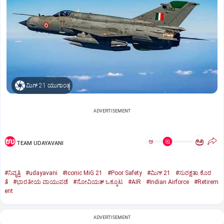
ಮಿಗ್‌ 21 ಯುಗಾಂತ್ಯ
ADVERTISEMENT
ಅ
ಅ
TEAM UDAYAVANI
#ನಿವೃತ್ತಿ
#udayavani
#Iconic MiG 21
#Poor Safety
#ಮಿಗ್‌ 21
#ಸುರಕ್ಷತಾ ಕೊರ
ತೆ
#ಭಾರತೀಯ ವಾಯುಪಡೆ
#ಸೋವಿಯತ್‌ ಒಕ್ಕೂಟ
#AIR
#Indian Airforce
#Retirem
ent
ADVERTISEMENT