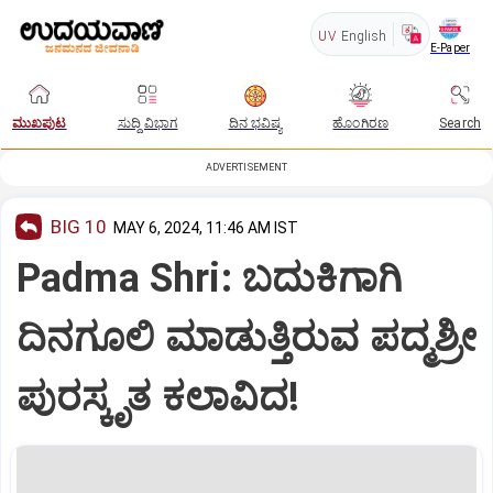
UV
English
E-Paper
ಮುಖಪುಟ
ಸುದ್ದಿ ವಿಭಾಗ
ದಿನ ಭವಿಷ್ಯ
ಹೊಂಗಿರಣ
Search
ADVERTISEMENT
BIG 10
MAY 6, 2024, 11:46 AM IST
Padma Shri: ಬದುಕಿಗಾಗಿ
ದಿನಗೂಲಿ ಮಾಡುತ್ತಿರುವ ಪದ್ಮಶ್ರೀ
ಪುರಸ್ಕೃತ ಕಲಾವಿದ!