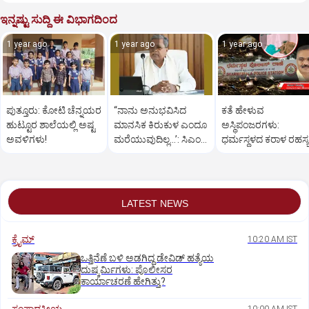
ಇನ್ನಷ್ಟು ಸುದ್ದಿ ಈ ವಿಭಾಗದಿಂದ
1 year ago
1 year ago
1 year ago
ಪುತ್ತೂರು: ಕೋಟಿ ಚೆನ್ನಯರ
“ನಾನು ಅನುಭವಿಸಿದ
ಕತೆ ಹೇಳುವ
ಹುಟ್ಟೂರ ಶಾಲೆಯಲ್ಲಿ ಅಷ್ಟ
ಮಾನಸಿಕ ಕಿರುಕುಳ ಎಂದೂ
ಅಸ್ಥಿಪಂಜರಗಳು:
ಅವಳಿಗಳು!
ಮರೆಯುವುದಿಲ್ಲ…’: ಸಿಎಂ
ಧರ್ಮಸ್ಥಳದ‌ ಕರಾಳ ರಹಸ್ಯ
ಸಿದ್ದರಾಮಯ್ಯ
ತೆರೆದಿಡಲಿದೆಯೇ ಡಿಎನ್
ಪರೀಕ್ಷೆ?
LATEST NEWS
ಕ್ರೈಮ್
10:20 AM IST
ಒತ್ತಿನೆಣೆ ಬಳಿ ಅಡಗಿದ್ದ ಡೇವಿಡ್‌ ಹತ್ಯೆಯ
ದುಷ್ಕರ್ಮಿಗಳು: ಪೊಲೀಸರ
ಕಾರ್ಯಾಚರಣೆ ಹೇಗಿತ್ತು?