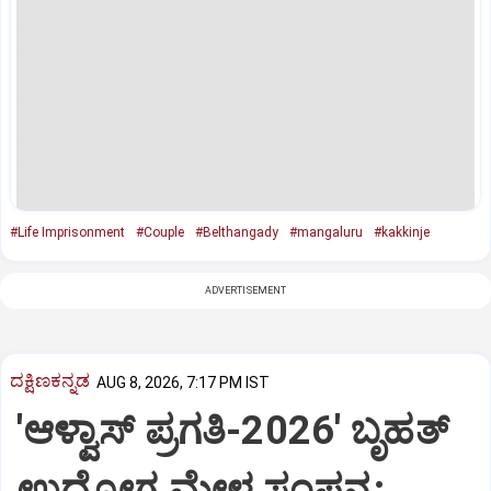
#Life Imprisonment
#Couple
#Belthangady
#mangaluru
#kakkinje
ADVERTISEMENT
ದಕ್ಷಿಣಕನ್ನಡ
AUG 8, 2026, 7:17 PM IST
'ಆಳ್ವಾಸ್‌ ಪ್ರಗತಿ-2026' ಬೃಹತ್
ಉದ್ಯೋಗ ಮೇಳ ಸಂಪನ್ನ: