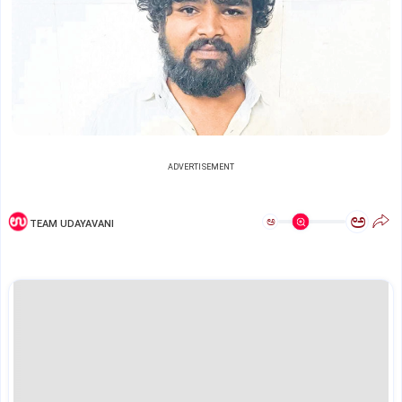
ADVERTISEMENT
ಅ
ಅ
TEAM UDAYAVANI