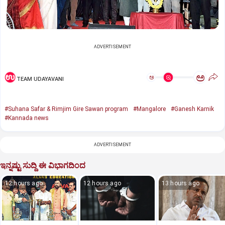
ADVERTISEMENT
ಅ
ಅ
TEAM UDAYAVANI
#Suhana Safar & Rimjim Gire Sawan program
#Mangalore
#Ganesh Karnik
#Kannada news
ADVERTISEMENT
ಇನ್ನಷ್ಟು ಸುದ್ದಿ ಈ ವಿಭಾಗದಿಂದ
12 hours ago
12 hours ago
13 hours ago