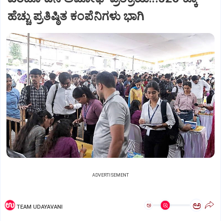
ಹೆಚ್ಚು ಪ್ರತಿಷ್ಠಿತ ಕಂಪೆನಿಗಳು ಭಾಗಿ
ADVERTISEMENT
ಅ
ಅ
TEAM UDAYAVANI