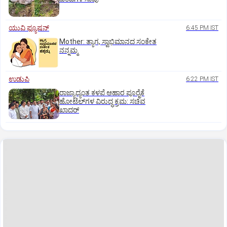
ಯುವಿ ಫ್ಯೂಷನ್
6:45 PM IST
Mother: ತ್ಯಾಗ, ಸ್ವಾಭಿಮಾನದ ಸಂಕೇತ
ನನ್ನಮ್ಮ
ಉಡುಪಿ
6:22 PM IST
ರಾಜ್ಯಾದ್ಯಂತ ಕಳಪೆ ಆಹಾರ ಪೂರೈಕೆ
ಹೋಟೆಲ್‌ಗಳ ವಿರುದ್ಧ ಕ್ರಮ: ಸಚಿವ
ಖಾದರ್