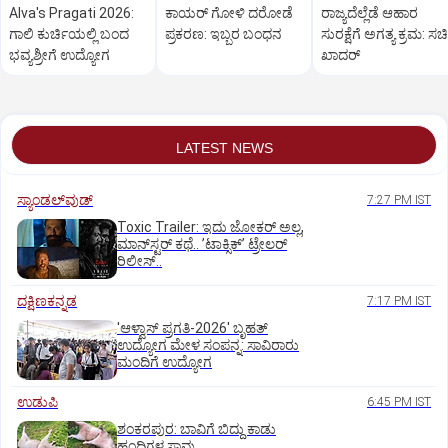
Alva's Pragati 2026:
ಕಾಯರ್ ಗೋಳಿ ದರೋಡೆ
ರಾಜ್ಯದೆಲ್ಲೆಡೆ ಆಹಾರ
ಗಾಲಿ ಕುರ್ಚಿಯಲ್ಲಿ ಬಂದ
ಪ್ರಕರಣ: ಇಬ್ಬರ ಬಂಧನ
ಸುರಕ್ಷೆಗೆ ಅಗತ್ಯ ಕ್ರಮ: ಸ
ಭವ್ಯಶ್ರೀಗೆ ಉದ್ಯೋಗ
ಖಾದರ್
LATEST NEWS
ಸ್ಯಾಂಡಲ್‌ವುಡ್‌
7:27 PM IST
Toxic Trailer: ಇದು ಜೋಕರ್‌ ಅಲ್ಲ,
ಮಾನ್‌ಸ್ಟರ್‌ ಕಥೆ.. ʼಟಾಕ್ಸಿಕ್‌ʼ ಟ್ರೇಲರ್‌
ರಿಲೀಸ್..
ದಕ್ಷಿಣಕನ್ನಡ
7:17 PM IST
'ಆಳ್ವಾಸ್‌ ಪ್ರಗತಿ-2026' ಬೃಹತ್
ಉದ್ಯೋಗ ಮೇಳ ಸಂಪನ್ನ: ಸಾವಿರಾರು
ಮಂದಿಗೆ ಉದ್ಯೋಗ
ಉಡುಪಿ
6:45 PM IST
ಶಂಕರಪುರ: ಬಾವಿಗೆ ಬಿದ್ದು ಕಾಡು
ಹಂದಿಗಳ ಸಾವು