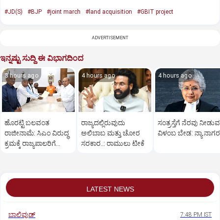
#JD(S)
#BJP
#joint march
#land acquisition
#GBIT project
ADVERTISEMENT
ಇನ್ನಷ್ಟು ಸುದ್ದಿ ಈ ವಿಭಾಗದಿಂದ
3 hours ago
4 hours ago
4 hours ago
ಹೊರಟ್ಟಿ ಬಲವಂತ
ರಾಜ್ಯದಲ್ಲಿರುವುದು
ಸಂತ್ರಸ್ತೆಗೆ ನೆರವು ನೀಡುವಲ
ರಾಜೀನಾಮೆ: ಸಿಎಂ ವಿರುದ್ಧ
ಅಲಿಬಾಬ ಮತ್ತು ಚೋರ
ವಿಳಂಬ ಬೇಡ: ನ್ಯಾ.ನಾಗರತ
ಕ್ರಮಕ್ಕೆ ರಾಜ್ಯಪಾಲರಿಗೆ
ಸರಕಾರ..: ರಾಮುಲು ಟೀಕೆ
ಬಿಜೆಪಿ, ಜೆಡಿಎಸ್ ಮನವಿ
LATEST NEWS
ಬಾಲಿವುಡ್‌
7:48 PM IST