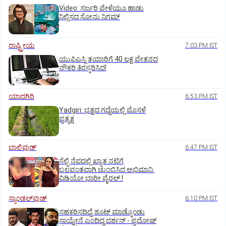
‌Video: ಸರ್ಜರಿ ವೇಳೆಯೂ ಹಾಡು
ನಿಲ್ಲಿಸದ ಸೋನು ನಿಗಮ್
ರಾಷ್ಟ್ರೀಯ
7:03 PM IST
ಯುಪಿಎಸ್ಸಿ ತಯಾರಿಗೆ 40 ಲಕ್ಷ ವೇತನದ
ನೌಕರಿ ತಿರಸ್ಕರಿಸಿದ!
ಯಾದಗಿರಿ
6:53 PM IST
Yadgiri: ಭತ್ತದ ಗದ್ದೆಯಲ್ಲಿ ಮೊಸಳೆ
ಪ್ರತ್ಯಕ್ಷ
ಬಾಲಿವುಡ್‌
6:47 PM IST
ಸೆಲ್ಫಿ ನೆಪದಲ್ಲಿ ಖ್ಯಾತ ನಟಿಗೆ
ಬಲವಂತವಾಗಿ ಚುಂಬಿಸಿದ ಅಭಿಮಾನಿ:
ವಿಡಿಯೋ ಭಾರೀ ವೈರಲ್.!
ಸ್ಯಾಂಡಲ್‌ವುಡ್‌
6:10 PM IST
ಸಹಕರಿಸದಿದ್ರೆ ಶೂಟ್‌ ಮಾಡ್ಕೊಂಡು
ಸಾಯ್ತೇನೆ ಎಂದಿದ್ದ ದರ್ಶನ್‌ - ಪ್ರದೋಷ್‌