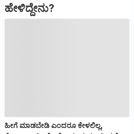
ಹೇಳಿದ್ದೇನು?
ಹೀಗೆ ಮಾಡಬೇಡಿ ಎಂದರೂ ಕೇಳಲಿಲ್ಲ,