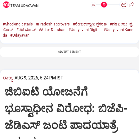
ಅ
ಅ
TEAM UDAYAVANI
#Shocking details
#Pradosh approvers
#ರೇಣುಕಾಸ್ವಾಮಿ ಪ್ರಕರಣ
#ಮಾಫಿ ಸಾಕ್ಷಿ. ಪ್ರ
ದೋಷ್‌
#ನಟ ದರ್ಶನ್‌
#Actor Darshan
#Udayavani Digital
#Udayavani Kanna
da
#Udayavani
ADVERTISEMENT
ರಾಜ್ಯ
AUG 9, 2026, 5:24 PM IST
ಜಿಬಿಐಟಿ ಯೋಜನೆಗೆ
ಭೂಸ್ವಾಧೀನ ವಿರೋಧ: ಬಿಜೆಪಿ-
ಜೆಡಿಎಸ್‌ ಜಂಟಿ ಪಾದಯಾತ್ರೆ