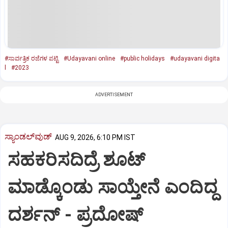
#ಸಾರ್ವತ್ರಿಕ ರಜೆಗಳ ಪಟ್ಟಿ
#Udayavani online
#public holidays
#udayavani digita
l
#2023
ADVERTISEMENT
ಸ್ಯಾಂಡಲ್‌ವುಡ್‌
AUG 9, 2026, 6:10 PM IST
ಸಹಕರಿಸದಿದ್ರೆ ಶೂಟ್‌
ಮಾಡ್ಕೊಂಡು ಸಾಯ್ತೇನೆ ಎಂದಿದ್ದ
ದರ್ಶನ್‌ - ಪ್ರದೋಷ್‌