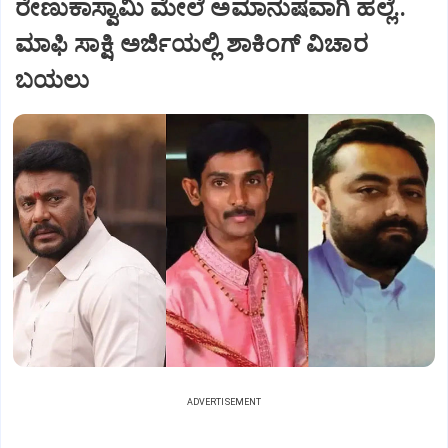
ರೇಣುಕಾಸ್ವಾಮಿ ಮೇಲೆ ಅಮಾನುಷವಾಗಿ ಹಲ್ಲೆ..
ಮಾಫಿ ಸಾಕ್ಷಿ ಅರ್ಜಿಯಲ್ಲಿ ಶಾಕಿಂಗ್‌ ವಿಚಾರ
ಬಯಲು
ADVERTISEMENT