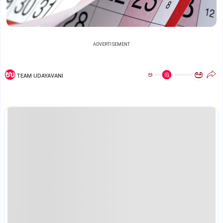
ADVERTISEMENT
ಅ
ಅ
TEAM UDAYAVANI