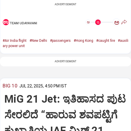
ADVERTISEMENT
ಅ
ಅ
TEAM UDAYAVANI
#Air India flight
#New Delhi
#passengers
#Hong Kong
#caught fire
#auxili
ary power unit
ADVERTISEMENT
BIG 10
JUL 22, 2025, 4:50 PM IST
MiG 21 Jet: ಇತಿಹಾಸದ ಪುಟ
ಸೇರಲಿದೆ “ಹಾರುವ ಶವಪಟ್ಟಿಗೆ
ಕುಖ್ಯಾತಿಯ IAF ಮಿಗ್‌ 21