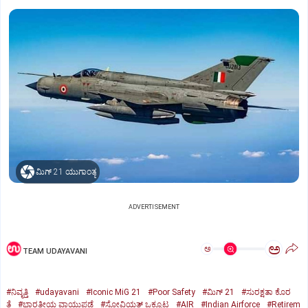
ಮಿಗ್‌ 21 ಯುಗಾಂತ್ಯ
ADVERTISEMENT
ಅ
ಅ
TEAM UDAYAVANI
#ನಿವೃತ್ತಿ
#udayavani
#Iconic MiG 21
#Poor Safety
#ಮಿಗ್‌ 21
#ಸುರಕ್ಷತಾ ಕೊರ
ತೆ
#ಭಾರತೀಯ ವಾಯುಪಡೆ
#ಸೋವಿಯತ್‌ ಒಕ್ಕೂಟ
#AIR
#Indian Airforce
#Retirem