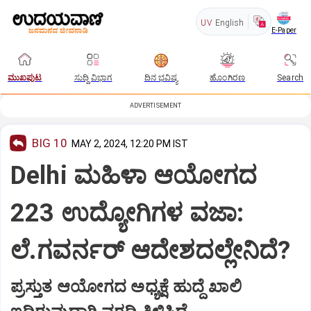
UV
English
E-Paper
ಮುಖಪುಟ
ಸುದ್ದಿ ವಿಭಾಗ
ದಿನ ಭವಿಷ್ಯ
ಹೊಂಗಿರಣ
Search
ADVERTISEMENT
BIG 10
MAY 2, 2024, 12:20 PM IST
Delhi ಮಹಿಳಾ ಆಯೋಗದ
223 ಉದ್ಯೋಗಿಗಳ ವಜಾ:
ಲೆ.ಗವರ್ನರ್‌ ಆದೇಶದಲ್ಲೇನಿದೆ?
ಪ್ರಸ್ತುತ ಆಯೋಗದ ಅಧ್ಯಕ್ಷೆ ಹುದ್ದೆ ಖಾಲಿ