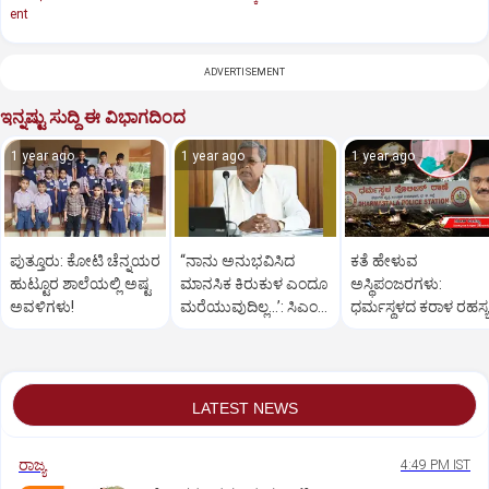
ent
ADVERTISEMENT
ಇನ್ನಷ್ಟು ಸುದ್ದಿ ಈ ವಿಭಾಗದಿಂದ
1 year ago
1 year ago
1 year ago
ಪುತ್ತೂರು: ಕೋಟಿ ಚೆನ್ನಯರ
“ನಾನು ಅನುಭವಿಸಿದ
ಕತೆ ಹೇಳುವ
ಹುಟ್ಟೂರ ಶಾಲೆಯಲ್ಲಿ ಅಷ್ಟ
ಮಾನಸಿಕ ಕಿರುಕುಳ ಎಂದೂ
ಅಸ್ಥಿಪಂಜರಗಳು:
ಅವಳಿಗಳು!
ಮರೆಯುವುದಿಲ್ಲ…’: ಸಿಎಂ
ಧರ್ಮಸ್ಥಳದ‌ ಕರಾಳ ರಹಸ್ಯ
ಸಿದ್ದರಾಮಯ್ಯ
ತೆರೆದಿಡಲಿದೆಯೇ ಡಿಎನ್
ಪರೀಕ್ಷೆ?
LATEST NEWS
ರಾಜ್ಯ
4:49 PM IST