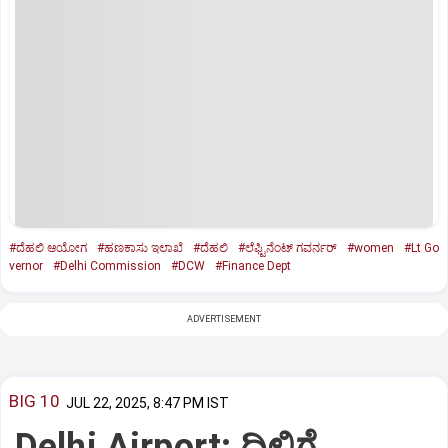
#ದೆಹಲಿ ಆಯೋಗ
#ಹಣಕಾಸು ಇಲಾಖೆ
#ದೆಹಲಿ
#ಲೆಫ್ಟಿನೆಂಟ್ ಗವರ್ನರ್‌
#women
#Lt Go
vernor
#Delhi Commission
#DCW
#Finance Dept
ADVERTISEMENT
BIG 10
JUL 22, 2025, 8:47 PM IST
Delhi Airport: ದಿಲ್ಲಿಗೆ