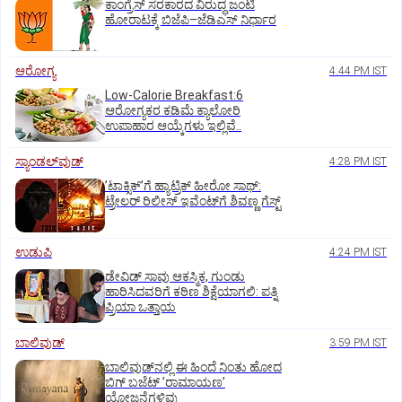
ಕಾಂಗ್ರೆಸ್‌ ಸರಕಾರದ ವಿರುದ್ಧ ಜಂಟಿ
ಹೋರಾಟಕ್ಕೆ ಬಿಜೆಪಿ–ಜೆಡಿಎಸ್‌ ನಿರ್ಧಾರ
ಆರೋಗ್ಯ
4:44 PM IST
Low-Calorie Breakfast:6
ಆರೋಗ್ಯಕರ ಕಡಿಮೆ ಕ್ಯಾಲೋರಿ
ಉಪಾಹಾರ ಆಯ್ಕೆಗಳು ಇಲ್ಲಿವೆ..
ಸ್ಯಾಂಡಲ್‌ವುಡ್‌
4:28 PM IST
ʼಟಾಕ್ಸಿಕ್‌ʼಗೆ ಹ್ಯಾಟ್ರಿಕ್‌ ಹೀರೋ ಸಾಥ್:‌
ಟ್ರೇಲರ್‌ ರಿಲೀಸ್‌ ಇವೆಂಟ್‌ಗೆ ಶಿವಣ್ಣ ಗೆಸ್ಟ್
ಉಡುಪಿ
4:24 PM IST
ಡೇವಿಡ್ ಸಾವು ಆಕಸ್ಮಿಕ, ಗುಂಡು
ಹಾರಿಸಿದವರಿಗೆ ಕಠಿಣ ಶಿಕ್ಷೆಯಾಗಲಿ: ಪತ್ನಿ
ಪ್ರಿಯಾ ಒತ್ತಾಯ
ಬಾಲಿವುಡ್‌
3:59 PM IST
ಬಾಲಿವುಡ್‌ನಲ್ಲಿ ಈ ಹಿಂದೆ ನಿಂತು ಹೋದ
ಬಿಗ್‌ ಬಜೆಟ್ ʼರಾಮಾಯಣʼ‌
ಯೋಜನೆಗಳಿವು