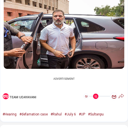
ADVERTISEMENT
ಅ
ಅ
TEAM UDAYAVANI
#Hearing
#defamation case
#Rahul
#July 6
#UP
#Sultanpu