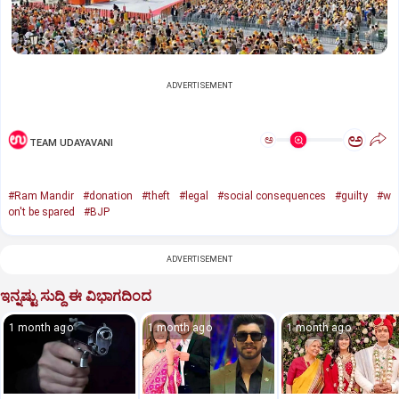
ADVERTISEMENT
ಅ
ಅ
TEAM UDAYAVANI
#Ram Mandir
#donation
#theft
#legal
#social consequences
#guilty
#w
on't be spared
#BJP
ADVERTISEMENT
ಇನ್ನಷ್ಟು ಸುದ್ದಿ ಈ ವಿಭಾಗದಿಂದ
1 month ago
1 month ago
1 month ago