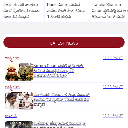
ದೆಹಲಿ: ಸುಪಾರಿ ಹಂತಕನ
Pune Case: ಮದುವೆ
Twisha Sharma
ಮೇಲೆ ಪೊಲೀಸರ ಗುಂಡು,
ಶಾಪಿಂಗ್‌ಗಾಗಿ ಕೇತನ್‌ನಿಂದ
Case: ಜೈಲಿನಲ್ಲಿರುವ ಅತ್ತ
ಸಹಚರನ ಬಂಧನ
1 ಕೋಟಿ ಪಡೆದು
ಗಿರಿಬಾಲಾ ಸಿಂಗ್ ಮನೆಗೆ
ಪ್ರಿಯಕರನಿಗೆ ಕೊಟ್ಟಿದ್ದ
ಕನ್ನ ಹಾಕಿದ ಕಳ್ಳರು!
ಸಿಯಾ
LATEST NEWS
ರಾಷ್ಟ್ರೀಯ
12:29 PM IST
Bofors Case: ದೆಹಲಿ ಹೈಕೋರ್ಟ್‌
ತೀರ್ಪಿನ ವಿರುದ್ಧದ ಮೇಲ್ಮನವಿ
ವಜಾಗೊಳಿಸಿದ ಸುಪ್ರೀಂ
ರಾಷ್ಟ್ರೀಯ
12:28 PM IST
ಮೇಕೆದಾಟು ವಿಚಾರದಲ್ಲಿ ಸಿಎಂ ವಿಜಯ್-
ಉದಯನಿಧಿ ಸ್ಟಾಲಿನ್ ನಡುವೆ ಕಾವೇರಿದ
ವಾಗ್ವಾದ
ಉಡುಪಿ
12:14 PM IST
ಮಣಿಪಾಲ: ಹೆದ್ದಾರಿಯಲ್ಲಿ ನಿಯಂತ್ರಣ