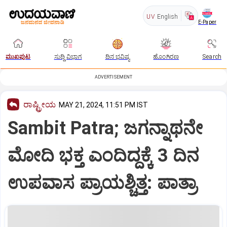
UV
English
E-Paper
ಮುಖಪುಟ
ಸುದ್ದಿ ವಿಭಾಗ
ದಿನ ಭವಿಷ್ಯ
ಹೊಂಗಿರಣ
Search
ADVERTISEMENT
ರಾಷ್ಟ್ರೀಯ
MAY 21, 2024, 11:51 PM IST
Sambit Patra; ಜಗನ್ನಾಥನೇ
ಮೋದಿ ಭಕ್ತ ಎಂದಿದ್ದಕ್ಕೆ 3 ದಿನ
ಉಪವಾಸ ಪ್ರಾಯಶ್ಚಿತ್ತ: ಪಾತ್ರಾ