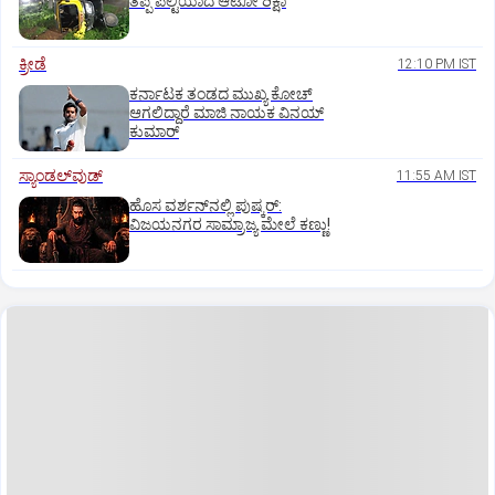
ತಪ್ಪಿ ಪಲ್ಟಿಯಾದ ಆಟೋ ರಿಕ್ಷಾ
ಕ್ರೀಡೆ
12:10 PM IST
ಕರ್ನಾಟಕ ತಂಡದ ಮುಖ್ಯ ಕೋಚ್‌
ಆಗಲಿದ್ದಾರೆ ಮಾಜಿ ನಾಯಕ ವಿನಯ್‌
ಕುಮಾರ್
ಸ್ಯಾಂಡಲ್‌ವುಡ್‌
11:55 AM IST
ಹೊಸ ವರ್ಶನ್‌ನಲ್ಲಿ ಪುಷ್ಕರ್‌:
ವಿಜಯನಗರ ಸಾಮ್ರಾಜ್ಯ ಮೇಲೆ ಕಣ್ಣು!