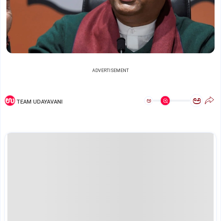
ADVERTISEMENT
ಅ
ಅ
TEAM UDAYAVANI