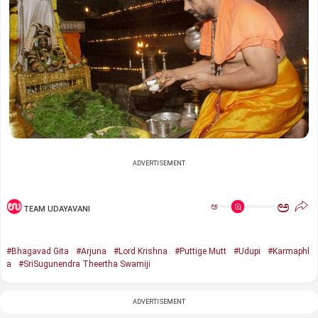
ADVERTISEMENT
ಅ
ಅ
TEAM UDAYAVANI
#Bhagavad Gita
#Arjuna
#Lord Krishna
#Puttige Mutt
#Udupi
#Karmaphl
a
#SriSugunendra Theertha Swamiji
ADVERTISEMENT