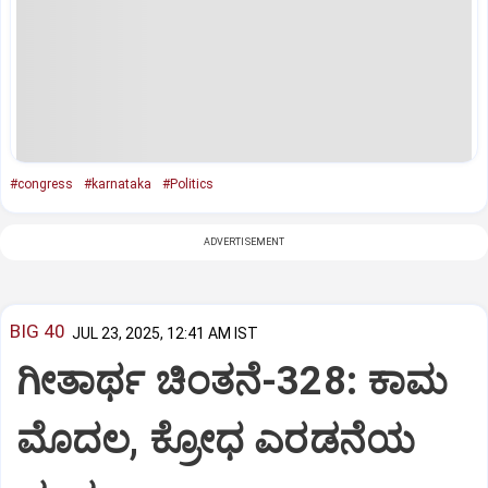
#congress
#karnataka
#Politics
ADVERTISEMENT
BIG 40
JUL 23, 2025, 12:41 AM IST
ಗೀತಾರ್ಥ ಚಿಂತನೆ-328: ಕಾಮ
ಮೊದಲ, ಕ್ರೋಧ ಎರಡನೆಯ