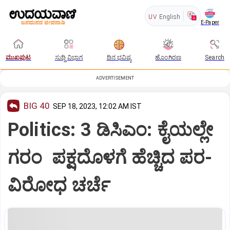
UV
English
E-Paper
ಮುಖಪುಟ
ಸುದ್ದಿ ವಿಭಾಗ
ದಿನ ಭವಿಷ್ಯ
ಹೊಂಗಿರಣ
Search
ADVERTISEMENT
BIG 40
SEP 18, 2023, 12:02 AM IST
Politics: 3 ಡಿಸಿಎಂ: ಕೈಯಲ್ಲೇ
ಗರಂ ಪಕ್ಷದೊಳಗೆ ಹೆಚ್ಚಿದ ಪರ-
ವಿರೋಧ ಚರ್ಚೆ