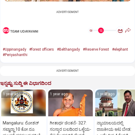
ADVERTISEMENT
ಅ
ಅ
TEAM UDAYAVANI
#Uppinangady
#forest officers
#Belthangady
#Reserve Forest
#elephant
#Periyashanthi
ADVERTISEMENT
ಇನ್ನಷ್ಟು ಸುದ್ದಿ ಈ ವಿಭಾಗದಿಂದ
1 year ago
1 year ago
1 year ago
Mangaluru: ರೋಶನ್‌
ಗೀತಾರ್ಥ ಚಿಂತನೆ- 327:
ನ್ಯಾಯಾಲಯದಲ್ಲಿ
ಸಲ್ಡಾನ್ಹಾ 10 ಕೋ.ರೂ.
ಸಂಸ್ಕಾರ ಬಲದಿಂದ ಒಳ್ಳೆಯ-
ರಾಜಕೀಯ ಆಟ ಬೇಡ: