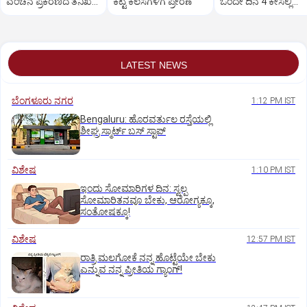
ವಂಚನೆ ಪ್ರಕರಣದ ತನಿಖೆ
ಕೆಟ್ಟ ಕೆಲಸಗಳಿಗೆ ಪ್ರೇರಣೆ
ಒಂದೇ ದಿನ 4 ಕೇಸಲ್ಲಿ
ಸಿಐಡಿಗೆ ವರ್ಗ
ಸುಪ್ರೀಂಕೋರ್ಟ್‌ ಅಭಿಮ
LATEST NEWS
ಬೆಂಗಳೂರು ನಗರ
1:12 PM IST
Bengaluru: ಹೊರವರ್ತುಲ ರಸ್ತೆಯಲ್ಲಿ
ಶೀಘ್ರ ಸ್ಮಾರ್ಟ್‌ ಬಸ್‌ ಸ್ಟಾಪ್‌
ವಿಶೇಷ
1:10 PM IST
ಇಂದು ಸೋಮಾರಿಗಳ ದಿನ: ಸ್ವಲ್ಪ
ಸೋಮಾರಿತನವೂ ಬೇಕು, ಆರೋಗ್ಯಕ್ಕೂ,
ಸಂತೋಷಕ್ಕೂ!
ವಿಶೇಷ
12:57 PM IST
ರಾತ್ರಿ ಮಲಗೋಕೆ ನನ್ನ ಹೊಟ್ಟೆಯೇ ಬೇಕು
ಎನ್ನುವ ನನ್ನ ಪ್ರೀತಿಯ ಗ್ಯಾಂಗ್!