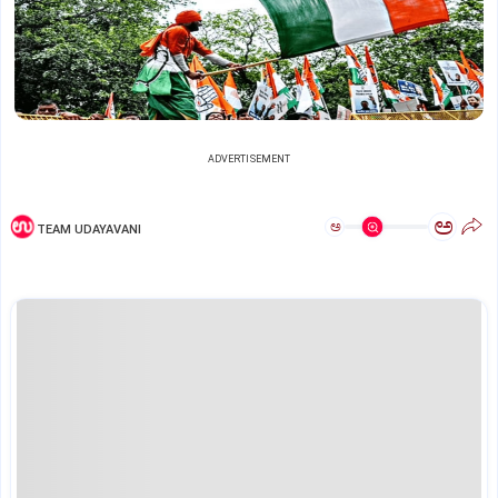
ADVERTISEMENT
ಅ
ಅ
TEAM UDAYAVANI