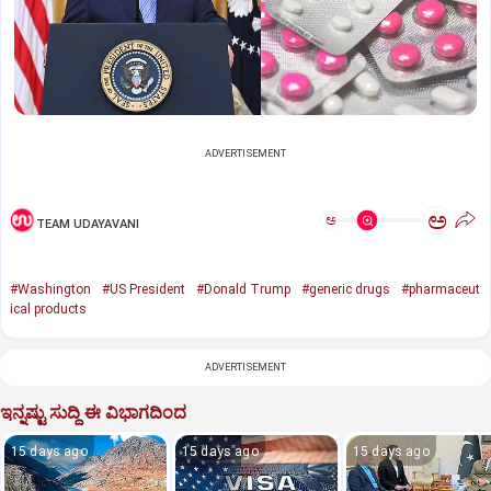
ADVERTISEMENT
ಅ
ಅ
TEAM UDAYAVANI
#Washington
#US President
#Donald Trump
#generic drugs
#pharmaceut
ical products
ADVERTISEMENT
ಇನ್ನಷ್ಟು ಸುದ್ದಿ ಈ ವಿಭಾಗದಿಂದ
15 days ago
15 days ago
15 days ago