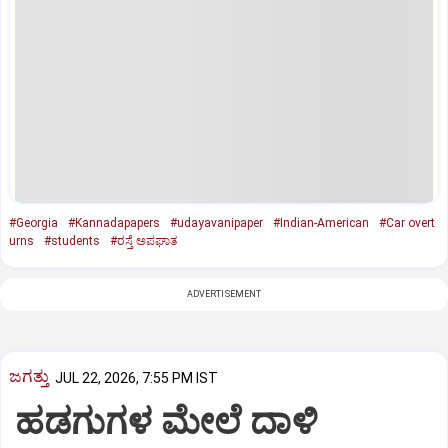
#Georgia
#Kannadapapers
#udayavanipaper
#Indian-American
#Car overt
urns
#students
#ರಸ್ತೆ ಅಪಘಾತ
ADVERTISEMENT
ಜಗತ್ತು
JUL 22, 2026, 7:55 PM IST
ಹಡಗುಗಳ ಮೇಲೆ ದಾಳಿ