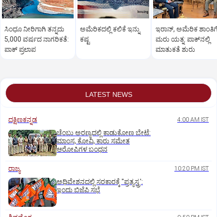
ಸಿಂಧೂ ನೀರಿಗಾಗಿ ತನ್ನದು
ಅಮೆರಿಕದಲ್ಲಿ ಕಲಿಕೆ ಇನ್ನು
ಇರಾನ್, ಅಮೆರಿಕ ಶಾಂತಿಗ
5,000 ವರ್ಷದ ನಾಗರಿಕತೆ:
ಕಷ್ಟ
ಮರು ಯತ್ನ: ಪಾಕ್‌ನಲ್ಲಿ
ಪಾಕ್ ಪ್ರಲಾಪ
ಮಾತುಕತೆ ಶುರು
LATEST NEWS
ದಕ್ಷಿಣಕನ್ನಡ
4:00 AM IST
ಚೆಂಬು ಅರಣ್ಯದಲ್ಲಿ ಕಾಡುಕೋಣ ಬೇಟೆ:
ಮಾಂಸ, ಕೋವಿ, ಕಾರು ಸಮೇತ
ಆರೋಪಿಗಳ ಬಂಧನ
ರಾಜ್ಯ
10:20 PM IST
ಅಧಿವೇಶನದಲ್ಲಿ ಸರಕಾರಕ್ಕೆ "ಪ್ರತ್ಯಸ್ತ್ರ':
ಇಂದು ಬಿಜೆಪಿ ಸಭೆ