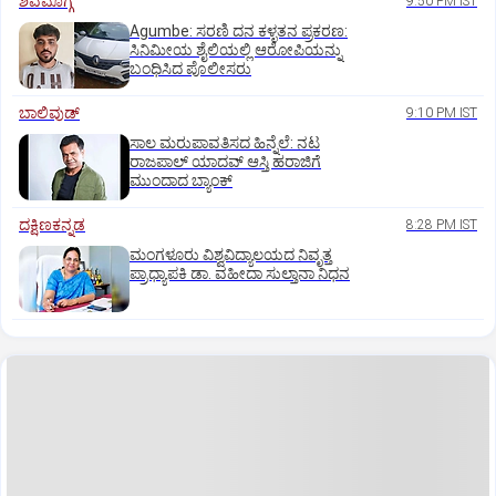
ಶಿವಮೊಗ್ಗ
9:50 PM IST
Agumbe: ಸರಣಿ ದನ ಕಳ್ಳತನ ಪ್ರಕರಣ:
ಸಿನಿಮೀಯ ಶೈಲಿಯಲ್ಲಿ ಆರೋಪಿಯನ್ನು
ಬಂಧಿಸಿದ ಪೊಲೀಸರು
ಬಾಲಿವುಡ್‌
9:10 PM IST
ಸಾಲ ಮರುಪಾವತಿಸದ ಹಿನ್ನೆಲೆ: ನಟ
ರಾಜಪಾಲ್ ಯಾದವ್‌ ಆಸ್ತಿ ಹರಾಜಿಗೆ
ಮುಂದಾದ ಬ್ಯಾಂಕ್
ದಕ್ಷಿಣಕನ್ನಡ
8:28 PM IST
ಮಂಗಳೂರು ವಿಶ್ವವಿದ್ಯಾಲಯದ ನಿವೃತ್ತ
ಪ್ರಾಧ್ಯಾಪಕಿ ಡಾ. ವಹೀದಾ ಸುಲ್ತಾನಾ ನಿಧನ