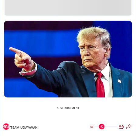
ADVERTISEMENT
ಅ
ಅ
TEAM UDAYAVANI