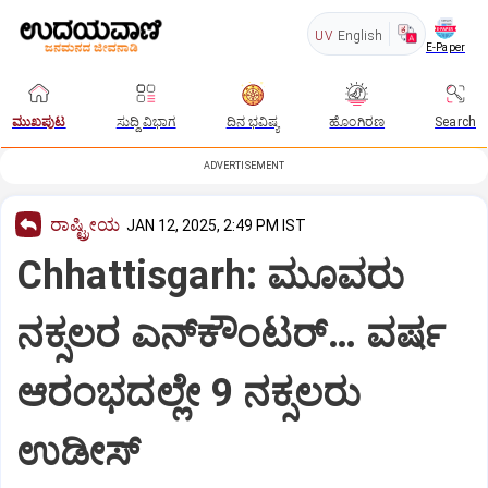
UV
English
E-Paper
ಮುಖಪುಟ
ಸುದ್ದಿ ವಿಭಾಗ
ದಿನ ಭವಿಷ್ಯ
ಹೊಂಗಿರಣ
Search
ADVERTISEMENT
ರಾಷ್ಟ್ರೀಯ
JAN 12, 2025, 2:49 PM IST
Chhattisgarh: ಮೂವರು
ನಕ್ಸಲರ ಎನ್‌ಕೌಂಟರ್‌… ವರ್ಷ
ಆರಂಭದಲ್ಲೇ 9 ನಕ್ಸಲರು
ಉಡೀಸ್