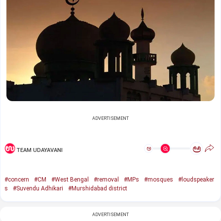
ADVERTISEMENT
ಅ
ಅ
TEAM UDAYAVANI
#concern
#CM
#West Bengal
#removal
#MPs
#mosques
#loudspeaker
s
#Suvendu Adhikari
#Murshidabad district
ADVERTISEMENT