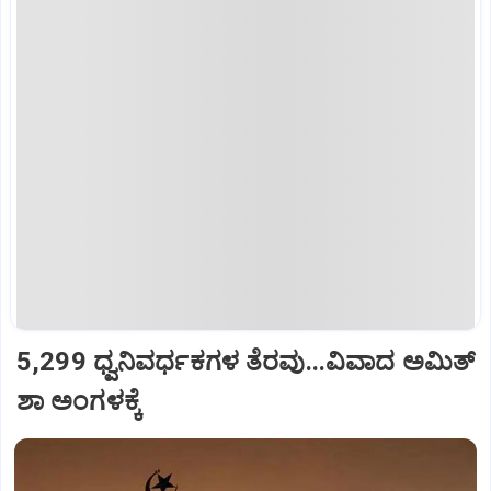
5,299 ಧ್ವನಿವರ್ಧಕಗಳ ತೆರವು...ವಿವಾದ ಅಮಿತ್
ಶಾ ಅಂಗಳಕ್ಕೆ