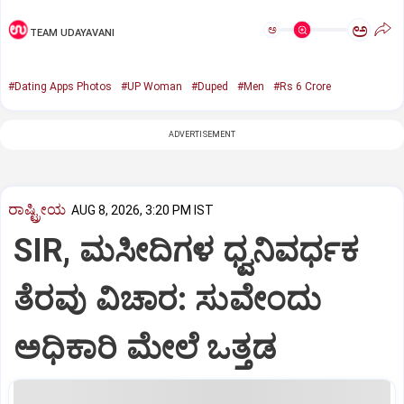
ಅ
ಅ
TEAM UDAYAVANI
#Dating Apps Photos
#UP Woman
#Duped
#Men
#Rs 6 Crore
ADVERTISEMENT
ರಾಷ್ಟ್ರೀಯ
AUG 8, 2026, 3:20 PM IST
SIR, ಮಸೀದಿಗಳ ಧ್ವನಿವರ್ಧಕ
ತೆರವು ವಿಚಾರ: ಸುವೇಂದು
ಅಧಿಕಾರಿ ಮೇಲೆ ಒತ್ತಡ