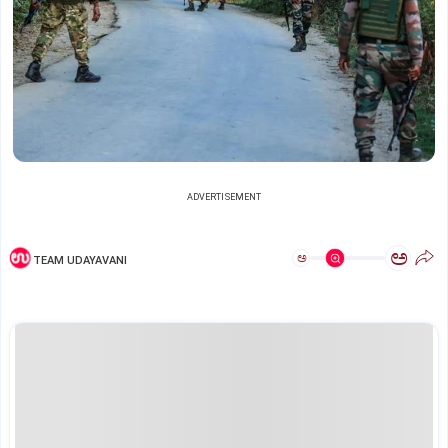
ADVERTISEMENT
ಅ
ಅ
TEAM UDAYAVANI