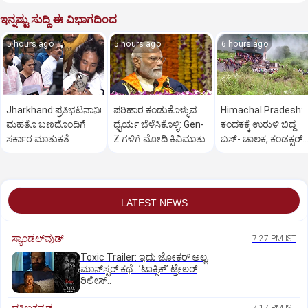
ಇನ್ನಷ್ಟು ಸುದ್ದಿ ಈ ವಿಭಾಗದಿಂದ
5 hours ago
5 hours ago
6 hours ago
Jharkhand:ಪ್ರತಿಭಟನಾನಿರತ
ಪರಿಹಾರ ಕಂಡುಕೊಳ್ಳುವ
Himachal Pradesh:
ಮಹತೊ ಬಣದೊಂದಿಗೆ
ಧೈರ್ಯ ಬೆಳೆಸಿಕೊಳ್ಳಿ: Gen-
ಕಂದಕಕ್ಕೆ ಉರುಳಿ ಬಿದ್ದ
ಸರ್ಕಾರ ಮಾತುಕತೆ
Z ಗಳಿಗೆ ಮೋದಿ ಕಿವಿಮಾತು
ಬಸ್-‌ ಚಾಲಕ, ಕಂಡಕ್ಟರ್‌
ಸೇರಿ 8 ಮಂದಿ ಸಾವು
LATEST NEWS
ಸ್ಯಾಂಡಲ್‌ವುಡ್‌
7:27 PM IST
Toxic Trailer: ಇದು ಜೋಕರ್‌ ಅಲ್ಲ,
ಮಾನ್‌ಸ್ಟರ್‌ ಕಥೆ.. ʼಟಾಕ್ಸಿಕ್‌ʼ ಟ್ರೇಲರ್‌
ರಿಲೀಸ್..