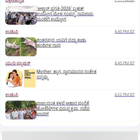
ದಕ್ಷಿಣಕನ್ನಡ
7:17 PM IST
'ಆಳ್ವಾಸ್‌ ಪ್ರಗತಿ-2026' ಬೃಹತ್
ಉದ್ಯೋಗ ಮೇಳ ಸಂಪನ್ನ: ಸಾವಿರಾರು
ಮಂದಿಗೆ ಉದ್ಯೋಗ
ಉಡುಪಿ
6:45 PM IST
ಶಂಕರಪುರ: ಬಾವಿಗೆ ಬಿದ್ದು ಕಾಡು
ಹಂದಿಗಳ ಸಾವು
ಯುವಿ ಫ್ಯೂಷನ್
6:45 PM IST
Mother: ತ್ಯಾಗ, ಸ್ವಾಭಿಮಾನದ ಸಂಕೇತ
ನನ್ನಮ್ಮ
ಉಡುಪಿ
6:22 PM IST
ರಾಜ್ಯಾದ್ಯಂತ ಕಳಪೆ ಆಹಾರ ಪೂರೈಕೆ
ಹೋಟೆಲ್‌ಗಳ ವಿರುದ್ಧ ಕ್ರಮ: ಸಚಿವ
ಖಾದರ್