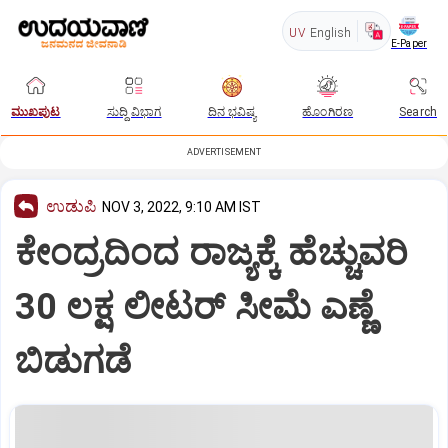
UV
English
E-Paper
ಮುಖಪುಟ
ಸುದ್ದಿ ವಿಭಾಗ
ದಿನ ಭವಿಷ್ಯ
ಹೊಂಗಿರಣ
Search
ADVERTISEMENT
ಉಡುಪಿ
NOV 3, 2022, 9:10 AM IST
ಕೇಂದ್ರದಿಂದ ರಾಜ್ಯಕ್ಕೆ ಹೆಚ್ಚುವರಿ
30 ಲಕ್ಷ ಲೀಟರ್‌ ಸೀಮೆ ಎಣ್ಣೆ
ಬಿಡುಗಡೆ