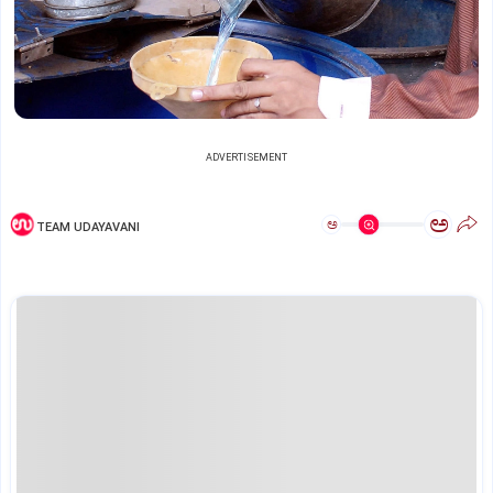
ADVERTISEMENT
ಅ
ಅ
TEAM UDAYAVANI