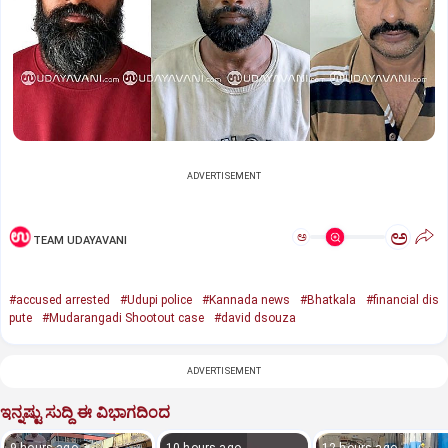
ADVERTISEMENT
ಅ
ಅ
TEAM UDAYAVANI
#accused arrested
#Udupi police
#Kannada news
#Bhatkala
#financial dis
pute
#Mudarangadi Shootout case
#david dsouza
ADVERTISEMENT
ಇನ್ನಷ್ಟು ಸುದ್ದಿ ಈ ವಿಭಾಗದಿಂದ