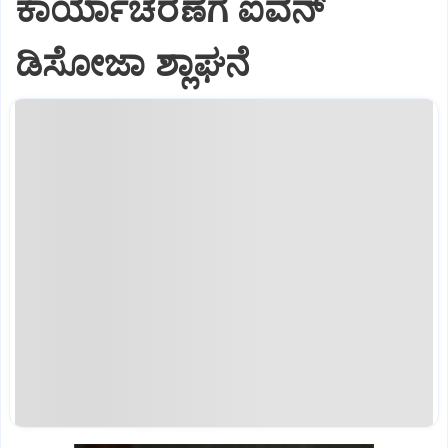
ಕಾರ್ಯಾಚರಣೆಗೆ ಐವನ್
ಡಿಸೋಜಾ ಶ್ಲಾಘನೆ