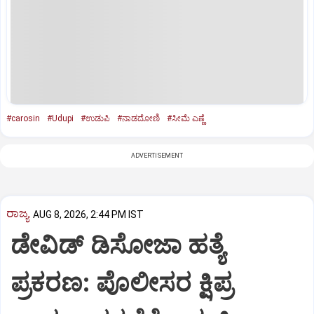
#carosin
#Udupi
#ಉಡುಪಿ
#ನಾಡದೋಣಿ
#ಸೀಮೆ ಎಣ್ಣೆ
ADVERTISEMENT
ರಾಜ್ಯ
AUG 8, 2026, 2:44 PM IST
ಡೇವಿಡ್ ಡಿಸೋಜಾ ಹತ್ಯೆ
ಪ್ರಕರಣ: ಪೊಲೀಸರ ಕ್ಷಿಪ್ರ