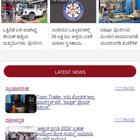
9 hours ago
10 hours ago
12 hours ago
ಒತ್ತಿನೆಣೆ ಬಳಿ ಅಡಗಿದ್ದ
ಸಂಜೀವಿನಿ ಒಕ್ಕೂಟಗಳಲ್ಲಿ
Udupi: ಪೊಲೀಸರ
ಡೇವಿಡ್‌ ಹತ್ಯೆಯ
56 ಲಕ್ಷ ರೂ. ಅಕ್ರಮ ಬಳಕೆ:
ಮಿಂಚಿನ ಕಾರ್ಯಾಚರಣೆ:
ದುಷ್ಕರ್ಮಿಗಳು: ಪೊಲೀಸರ
ಮಹಿಳಾ ಸ್ವಸಹಾಯ
ಮುದರಂಗಡಿ ಶೂಟೌಟ್‌
ಕಾರ್ಯಾಚರಣೆ ಹೇಗಿತ್ತು?
ಸಂಘಗಳು ಕಂಗಾಲು
ಆರೋಪಿಯ ಬಂಧನ
LATEST NEWS
ಸ್ಯಾಂಡಲ್‌ವುಡ್‌
7:27 PM IST
Toxic Trailer: ಇದು ಜೋಕರ್‌ ಅಲ್ಲ,
ಮಾನ್‌ಸ್ಟರ್‌ ಕಥೆ.. ʼಟಾಕ್ಸಿಕ್‌ʼ ಟ್ರೇಲರ್‌
ರಿಲೀಸ್..
ದಕ್ಷಿಣಕನ್ನಡ
7:17 PM IST
'ಆಳ್ವಾಸ್‌ ಪ್ರಗತಿ-2026' ಬೃಹತ್
ಉದ್ಯೋಗ ಮೇಳ ಸಂಪನ್ನ: ಸಾವಿರಾರು
ಮಂದಿಗೆ ಉದ್ಯೋಗ