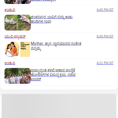
ಉಡುಪಿ
6:45 PM IST
ಶಂಕರಪುರ: ಬಾವಿಗೆ ಬಿದ್ದು ಕಾಡು
ಹಂದಿಗಳ ಸಾವು
ಯುವಿ ಫ್ಯೂಷನ್
6:45 PM IST
Mother: ತ್ಯಾಗ, ಸ್ವಾಭಿಮಾನದ ಸಂಕೇತ
ನನ್ನಮ್ಮ
ಉಡುಪಿ
6:22 PM IST
ರಾಜ್ಯಾದ್ಯಂತ ಕಳಪೆ ಆಹಾರ ಪೂರೈಕೆ
ಹೋಟೆಲ್‌ಗಳ ವಿರುದ್ಧ ಕ್ರಮ: ಸಚಿವ
ಖಾದರ್