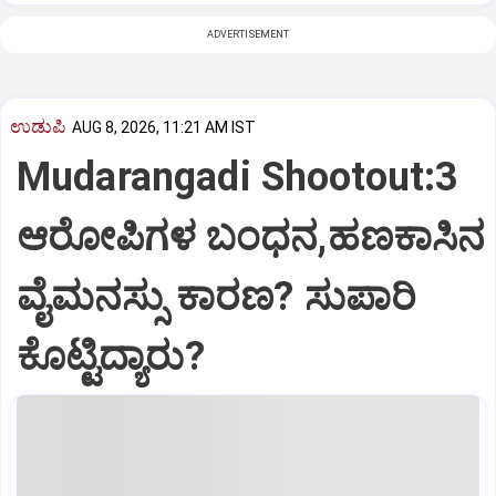
ADVERTISEMENT
ಉಡುಪಿ
AUG 8, 2026, 11:21 AM IST
Mudarangadi Shootout:‌3
ಆರೋಪಿಗಳ ಬಂಧನ,ಹಣಕಾಸಿನ
ವೈಮನಸ್ಸು ಕಾರಣ? ಸುಪಾರಿ
ಕೊಟ್ಟಿದ್ಯಾರು?