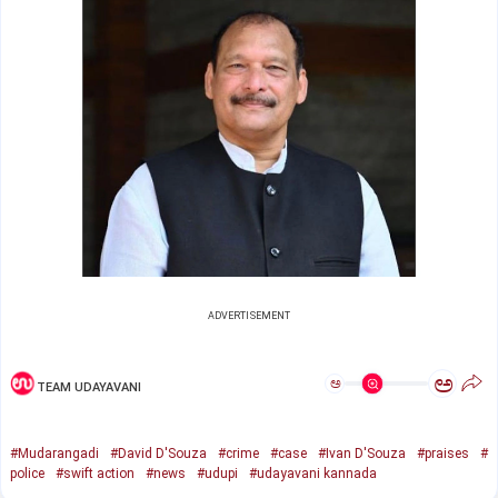
ADVERTISEMENT
ಅ
ಅ
TEAM UDAYAVANI
#Mudarangadi
#David D'Souza
#crime
#case
#Ivan D'Souza
#praises
#
police
#swift action
#news
#udupi
#udayavani kannada