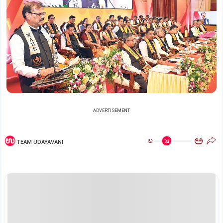
ADVERTISEMENT
ಅ
ಅ
TEAM UDAYAVANI