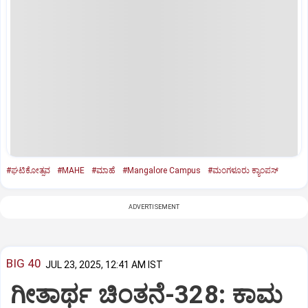
#ಘಟಿಕೋತ್ಸವ
#MAHE
#ಮಾಹೆ
#Mangalore Campus
#ಮಂಗಳೂರು ಕ್ಯಾಂಪಸ್‌
ADVERTISEMENT
BIG 40
JUL 23, 2025, 12:41 AM IST
ಗೀತಾರ್ಥ ಚಿಂತನೆ-328: ಕಾಮ