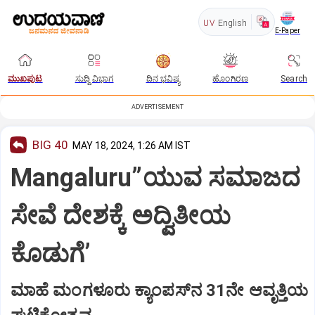
UV
English
E-Paper
ಮುಖಪುಟ
ಸುದ್ದಿ ವಿಭಾಗ
ದಿನ ಭವಿಷ್ಯ
ಹೊಂಗಿರಣ
Search
ADVERTISEMENT
BIG 40
MAY 18, 2024, 1:26 AM IST
Mangaluru”ಯುವ ಸಮಾಜದ
ಸೇವೆ ದೇಶಕ್ಕೆ ಅದ್ವಿತೀಯ
ಕೊಡುಗೆ’
ಮಾಹೆ ಮಂಗಳೂರು ಕ್ಯಾಂಪಸ್‌ನ 31ನೇ ಆವೃತ್ತಿಯ