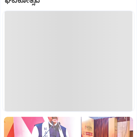
ಘಟಿಕೋತ್ಸವ