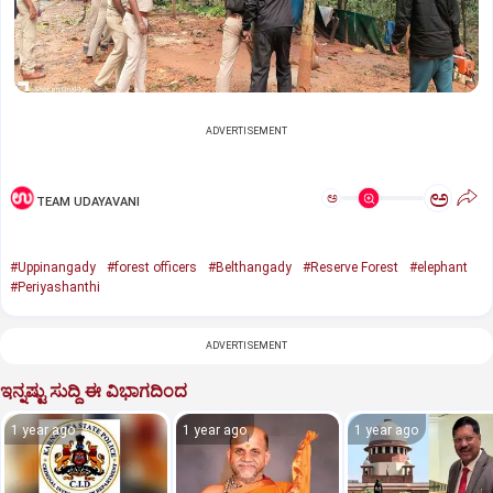
ADVERTISEMENT
ಅ
ಅ
TEAM UDAYAVANI
#Uppinangady
#forest officers
#Belthangady
#Reserve Forest
#elephant
#Periyashanthi
ADVERTISEMENT
ಇನ್ನಷ್ಟು ಸುದ್ದಿ ಈ ವಿಭಾಗದಿಂದ
1 year ago
1 year ago
1 year ago