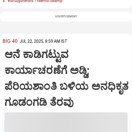
a
#SriSugunendra Theertha Swamiji
ADVERTISEMENT
BIG 40
JUL 22, 2025, 8:59 AM IST
ಆನೆ ಕಾಡಿಗಟ್ಟುವ
ಕಾರ್ಯಾಚರಣೆಗೆ ಅಡ್ಡಿ;
ಪೆರಿಯಶಾಂತಿ ಬಳಿಯ ಅನಧಿಕೃತ
ಗೂಡಂಗಡಿ ತೆರವು