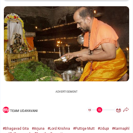
ADVERTISEMENT
ಅ
ಅ
TEAM UDAYAVANI
#Bhagavad Gita
#Arjuna
#Lord Krishna
#Puttige Mutt
#Udupi
#Karmaphl