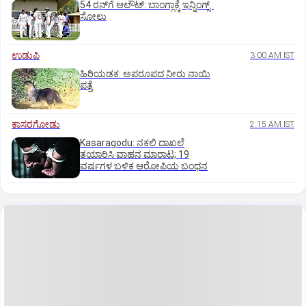
54 ರನ್‌ಗೆ ಆಲೌಟ್‌: ಬಾಂಗ್ಲಾಕ್ಕೆ ಇನ್ನಿಂಗ್ಸ್‌
ಸೋಲು
ಉಡುಪಿ
3:00 AM IST
ಹಿರಿಯಡಕ: ಅಪರೂಪದ ನೀರು ನಾಯಿ
ಪತ್ತೆ
ಕಾಸರಗೋಡು
2:15 AM IST
Kasaragodu: ನಕಲಿ ದಾಖಲೆ
ತಯಾರಿಸಿ ವಾಹನ ಮಾರಾಟ; 19
ವರ್ಷಗಳ ಬಳಿಕ ಆರೋಪಿಯ ಬಂಧನ