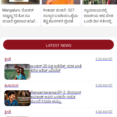
Mangaluru: ರೋಶನ್‌
ಗೀತಾರ್ಥ ಚಿಂತನೆ- 327:
ನ್ಯಾಯಾಲಯದಲ್ಲಿ
ಸಲ್ಡಾನ್ಹಾ 10 ಕೋ.ರೂ.
ಸಂಸ್ಕಾರ ಬಲದಿಂದ ಒಳ್ಳೆಯ-
ರಾಜಕೀಯ ಆಟ ಬೇಡ:
ವಂಚನೆ ಪ್ರಕರಣದ ತನಿಖೆ
ಕೆಟ್ಟ ಕೆಲಸಗಳಿಗೆ ಪ್ರೇರಣೆ
ಒಂದೇ ದಿನ 4 ಕೇಸಲ್ಲಿ
ಸಿಐಡಿಗೆ ವರ್ಗ
ಸುಪ್ರೀಂಕೋರ್ಟ್‌ ಅಭಿಮ
LATEST NEWS
ಕ್ರೀಡೆ
5:26 AM IST
ಅಂಡರ್‌-20 ವಿಶ್ವ ಆ್ಯತ್ಲೆಟಿಕ್ಸ್‌: ಪದಕ ಖಾತೆ
ತೆರೆದ ಆಶಿಷ್‌ ಯಾದವ್‌
ತುಳುರಂಗ
5:00 AM IST
Rangantaranga EP-2: ದೇವದಾಸ್
ಕಾಪಿಕಾಡ್‌ ಅವರ ಎರಡನೇ ನಾಟಕ
ಮುಂದೆ ಸಿನಿಮಾ ಆಯ್ತು..
ಕ್ರೀಡೆ
4:00 AM IST