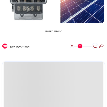
ADVERTISEMENT
ಅ
ಅ
TEAM UDAYAVANI