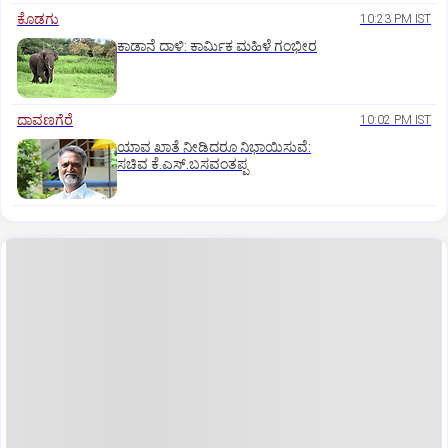
ಕೊಡಗು
10:23 PM IST
ಕಾಡಾನೆ ದಾಳಿ: ಕಾರ್ಮಿಕ ಮಹಿಳೆ ಗಂಭೀರ
ದಾವಣಗೆರೆ
10:02 PM IST
ಯಾವ ಖಾತೆ ನೀಡಿದರೂ ನಿಭಾಯಿಸುವೆ:
ಸಚಿವ ಕೆ.ಎಸ್.ಬಸವಂತಪ್ಪ