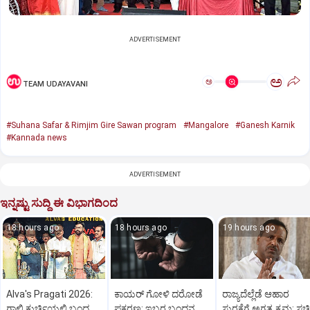
ADVERTISEMENT
ಅ
ಅ
TEAM UDAYAVANI
#Suhana Safar & Rimjim Gire Sawan program
#Mangalore
#Ganesh Karnik
#Kannada news
ADVERTISEMENT
ಇನ್ನಷ್ಟು ಸುದ್ದಿ ಈ ವಿಭಾಗದಿಂದ
18 hours ago
18 hours ago
19 hours ago
Alva's Pragati 2026:
ಕಾಯರ್ ಗೋಳಿ ದರೋಡೆ
ರಾಜ್ಯದೆಲ್ಲೆಡೆ ಆಹಾರ
ಗಾಲಿ ಕುರ್ಚಿಯಲ್ಲಿ ಬಂದ
ಪ್ರಕರಣ: ಇಬ್ಬರ ಬಂಧನ
ಸುರಕ್ಷೆಗೆ ಅಗತ್ಯ ಕ್ರಮ: ಸ