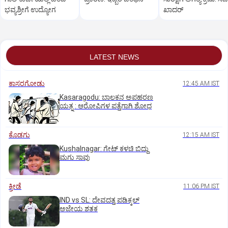
ಭವ್ಯಶ್ರೀಗೆ ಉದ್ಯೋಗ
ಖಾದರ್
LATEST NEWS
ಕಾಸರಗೋಡು
12:45 AM IST
Kasaragodu: ಬಾಲಕನ ಅಪಹರಣ
ಯತ್ನ : ಆರೋಪಿಗಳ ಪತ್ತೆಗಾಗಿ ಶೋಧ
ಕೊಡಗು
12:15 AM IST
Kushalnagar: ಗೇಟ್ ಕಳಚಿ ಬಿದ್ದು
ಮಗು ಸಾವು
ಕ್ರೀಡೆ
11:06 PM IST
IND vs SL: ದೇವದತ್ತ ಪಡಿಕ್ಕಲ್‌
ಅಜೇಯ ಶತಕ