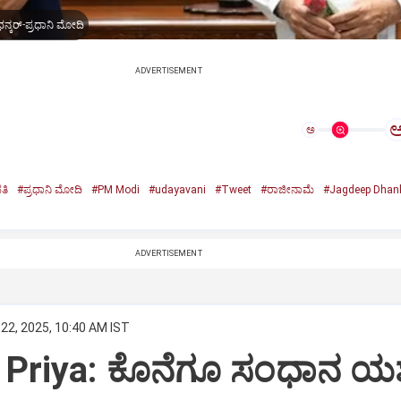
ನ್ಕರ್-ಪ್ರಧಾನಿ ಮೋದಿ
ADVERTISEMENT
ಅ
ತಿ
#ಪ್ರಧಾನಿ ಮೋದಿ
#PM Modi
#udayavani
#Tweet
#ರಾಜೀನಾಮೆ
#Jagdeep Dhan
n
ADVERTISEMENT
22, 2025, 10:40 AM IST
Priya: ಕೊನೆಗೂ ಸಂಧಾನ ಯಶಸ