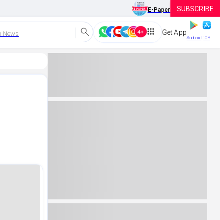
SUBSCRIBE
E-Paper
Get App
h News
Android
iOS