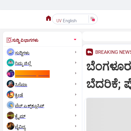
English
UV
ಸುದ್ದಿ ವಿಭಾಗಗಳು
BREAKING NEW
ಸುದ್ದಿಗಳು
ಬೆಂಗಳೂರು
ನಿಮ್ಮ ಜಿಲ್ಲೆ
ಕಾಮನ್‌ ವೆಲ್ತ್‌ ಗೇಮ್ಸ್‌
ಬೆದರಿಕೆ;
ಸಿನೆಮಾ
ಕ್ರೀಡೆ
ವೆಬ್ ಎಕ್ಸ್‌ಕ್ಲೂಸಿವ್
ಕ್ರೈಮ್
ವೈವಿಧ್ಯ