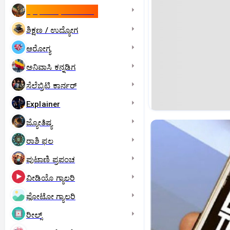
ಇಸ್ರೇಲ್- ಇರಾನ್‌ ಯುದ್ಧ
ಶಿಕ್ಷಣ / ಉದ್ಯೋಗ
ಆರೋಗ್ಯ
ಅನಿವಾಸಿ ಕನ್ನಡಿಗ
ಸೆಲೆಬ್ರಿಟಿ ಕಾರ್ನರ್‌
Explainer
ಜ್ಯೋತಿಷ್ಯ
ರಾಶಿ ಫಲ
ಪುಟಾಣಿ ಪ್ರಪಂಚ
ವೀಡಿಯೊ ಗ್ಯಾಲರಿ
ಫೋಟೋ ಗ್ಯಾಲರಿ
ರೀಲ್ಸ್