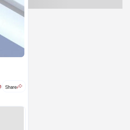
ಅ
Share