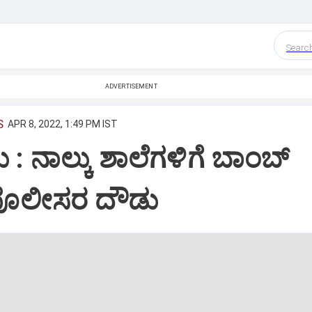
Searc
ADVERTISEMENT
S
APR 8, 2022, 1:49 PM IST
 : ನಾಲ್ಕು ಶಾಲೆಗಳಿಗೆ ಬಾಂಬ್
 ಪೊಲೀಸರ ದೌಡು