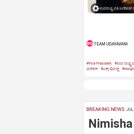
ಉಪರಾಷ್ಟ್ರಪತಿ ಜಗದೀಪ್‌ ಧ
TEAM UDAYAVANI
#Vice President
#ಉಪ ರಾಷ್ಟ್ರಪ
ಧನ್‌ಕರ್‌
#ಎಕ್ಸ್‌ ಪೋಸ್ಟ್
#resig
BREAKING NEWS
JUL 
Nimisha 