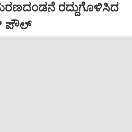
ಮರಣದಂಡನೆ ರದ್ದುಗೊಳಿಸಿದ
? ಪೌಲ್