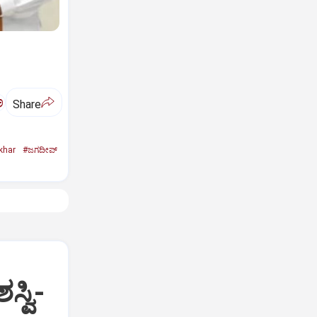
ಅ
Share
khar
#ಜಗದೀಪ್‌
್ವಿ-