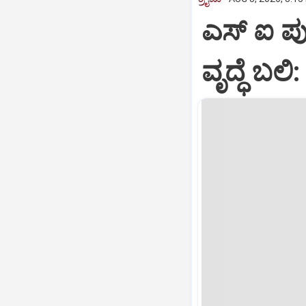
ಎಸ್ ಐ ಪುತ
ವೃದ್ಧೆ ಬಲ