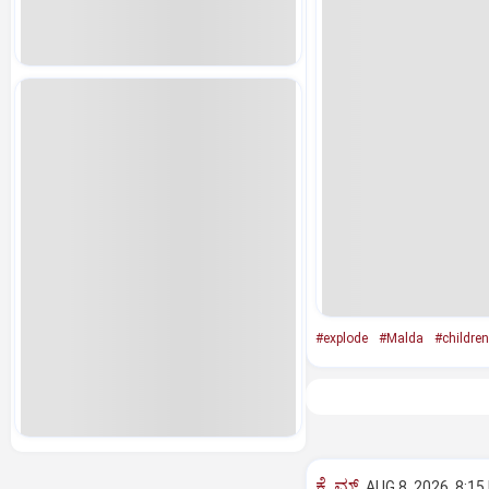
#explode
#Malda
#children
ಕ್ರೈಮ್
AUG 8, 2026, 8:15