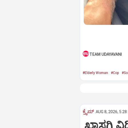
TEAM UDAYAVANI
#Elderly Woman
#Cop
#So
ಕ್ರೈಮ್
AUG 8, 2026, 5:28
ಖಾಸಗಿ ವ