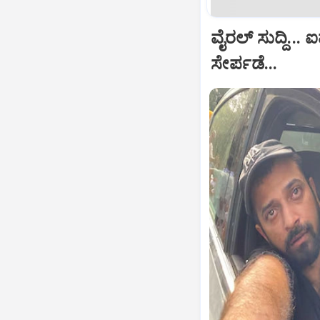
ವೈರಲ್ ಸುದ್ದಿ.
ಸೇರ್ಪಡೆ...