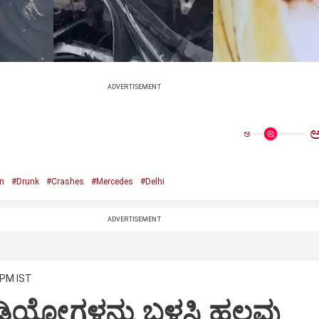
ADVERTISEMENT
ಅ
n
#Drunk
#Crashes
#Mercedes
#Delhi
ADVERTISEMENT
 PM IST
ಿಡಿಯೋಗಳನ್ನು ಬಳಸಿ ಹಲವು