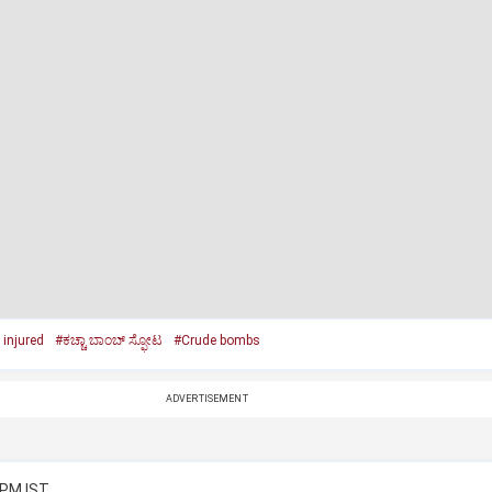
 injured
#ಕಚ್ಚಾ ಬಾಂಬ್‌ ಸ್ಫೋಟ
#Crude bombs
ADVERTISEMENT
 PM IST