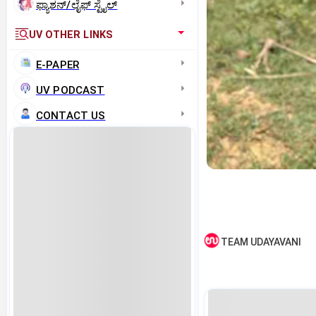
ಫ್ಯಾಶನ್/ಲೈಫ್‌ ಸ್ಟೈಲ್
UV OTHER LINKS
E-PAPER
UV PODCAST
CONTACT US
TEAM UDAYAVANI