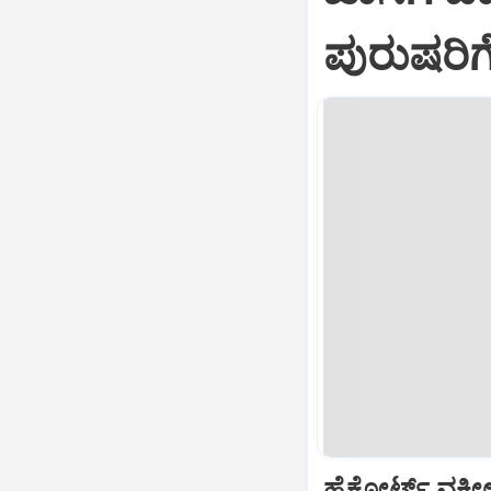
ಪುರುಷರಿ
ಹೈಕೋರ್ಟ್‌ ವಕೀ