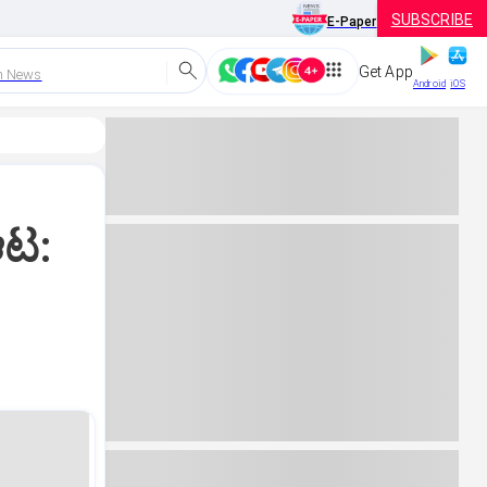
SUBSCRIBE
E-Paper
Get App
h News
Android
iOS
ಆಟ: