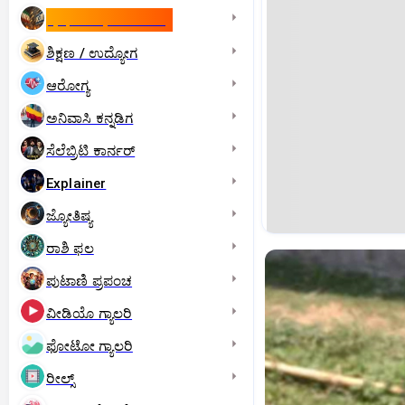
ಇಸ್ರೇಲ್- ಇರಾನ್‌ ಯುದ್ಧ
ಶಿಕ್ಷಣ / ಉದ್ಯೋಗ
ಆರೋಗ್ಯ
ಅನಿವಾಸಿ ಕನ್ನಡಿಗ
ಸೆಲೆಬ್ರಿಟಿ ಕಾರ್ನರ್‌
Explainer
ಜ್ಯೋತಿಷ್ಯ
ರಾಶಿ ಫಲ
ಪುಟಾಣಿ ಪ್ರಪಂಚ
ವೀಡಿಯೊ ಗ್ಯಾಲರಿ
ಫೋಟೋ ಗ್ಯಾಲರಿ
ರೀಲ್ಸ್