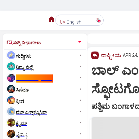
English
UV
ಸುದ್ದಿ ವಿಭಾಗಗಳು
ರಾಷ್ಟ್ರೀಯ
APR 24,
ಸುದ್ದಿಗಳು
ಬಾಲ್ ಎಂದ
ನಿಮ್ಮ ಜಿಲ್ಲೆ
ಕಾಮನ್‌ ವೆಲ್ತ್‌ ಗೇಮ್ಸ್‌
ಸ್ಫೋಟಗೊಂ
ಸಿನೆಮಾ
ಕ್ರೀಡೆ
ಪಶ್ಚಿಮ ಬಂಗಾಳದ
ವೆಬ್ ಎಕ್ಸ್‌ಕ್ಲೂಸಿವ್
ಕ್ರೈಮ್
ವೈವಿಧ್ಯ