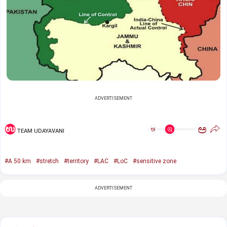
ADVERTISEMENT
ಅ
ಅ
TEAM UDAYAVANI
#A 50 km
#stretch
#territory
#LAC
#LoC
#sensitive zone
ADVERTISEMENT