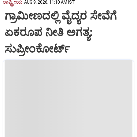
ರಾಷ್ಟ್ರೀಯ
AUG 9, 2026, 11:10 AM IST
ಗ್ರಾಮೀಣದಲ್ಲಿ ವೈದ್ಯರ ಸೇವೆಗೆ
ಏಕರೂಪ ನೀತಿ ಅಗತ್ಯ:
ಸುಪ್ರೀಂಕೋರ್ಟ್‌