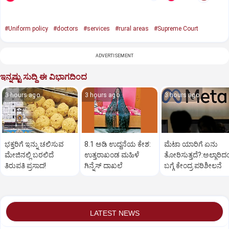
#Uniform policy
#doctors
#services
#rural areas
#Supreme Court
ADVERTISEMENT
ಇನ್ನಷ್ಟು ಸುದ್ದಿ ಈ ವಿಭಾಗದಿಂದ
3 hours ago
3 hours ago
3 hours ago
ಭಕ್ತರಿಗೆ ಇನ್ನು ಚಲಿಸುವ
8.1 ಅಡಿ ಉದ್ದನೆಯ ಕೇಶ:
ಮೆಟಾ ಯಾರಿಗೆ ಏನು
ಮೇಜಿನಲ್ಲಿ ಬರಲಿದೆ
ಉತ್ತರಾಖಂಡ ಮಹಿಳೆ
ತೋರಿಸುತ್ತದೆ?:ಅಲ್ಗಾರಿದ
ತಿರುಪತಿ ಪ್ರಸಾದ!
ಗಿನ್ನೆಸ್‌ ದಾಖಲೆ
ಬಗ್ಗೆ ಕೇಂದ್ರ ಪರಿಶೀಲನೆ
LATEST NEWS