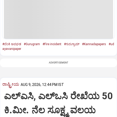
#ಬೆಂಕಿ ಅವಘಡ
#Gurugram
#Fire incident
#ಗುರುಗ್ರಾಮ್
#Kannadapapers
#ud
ayavanipaper
ADVERTISEMENT
ರಾಷ್ಟ್ರೀಯ
AUG 9, 2026, 12:44 PM IST
ಎಲ್‌ಎಸಿ, ಎಲ್‌ಒಸಿ ರೇಖೆಯ 50
ಕಿ.ಮೀ. ನೆಲ ಸೂಕ್ಷ್ಮ ವಲಯ