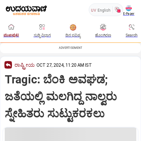
UV
English
E-Paper
ಮುಖಪುಟ
ಸುದ್ದಿ ವಿಭಾಗ
ದಿನ ಭವಿಷ್ಯ
ಹೊಂಗಿರಣ
Search
ADVERTISEMENT
ರಾಷ್ಟ್ರೀಯ
OCT 27, 2024, 11:20 AM IST
Tragic: ಬೆಂಕಿ ಅವಘಡ;
ಜತೆಯಲ್ಲಿ ಮಲಗಿದ್ದ ನಾಲ್ವರು
ಸ್ನೇಹಿತರು ಸುಟ್ಟುಕರಕಲು