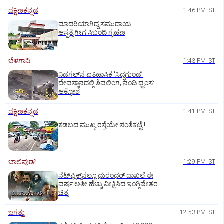
ದಕ್ಷಿಣಕನ್ನಡ
1:46 PM IST
ಮಾದರಿಯಾಗಿದ್ದ ಸಮುದಾಯ
ಆಸ್ಪತ್ರೆಗೀಗ ಸಿಬಂದಿ ಗ್ರಹಣ
ಬೆಳಗಾವಿ
1:43 PM IST
ನಿಡಗಲ್‌ನ ಐತಿಹಾಸಿಕ ‘ಸಿದ್ಧಗುಂಡ’
ದೇವಸ್ಥಾನದಲ್ಲಿ ಶಿವಲಿಂಗ, ನಂದಿ ಧ್ವಂಸ:
ಆಕ್ರೋಶ
ದಕ್ಷಿಣಕನ್ನಡ
1:41 PM IST
ಕಡಬದ ಮುಖ್ಯ ರಸ್ತೆಯೇ ಸಂತೆಕಟ್ಟೆ !
ಬಾಲಿವುಡ್‌
1:29 PM IST
ನೆಟ್‌ಫ್ಲಿಕ್ಸ್‌ನಲ್ಲೂ ಧುರಂಧರ್‌ ದಾಖಲೆ:ಈ
ವರ್ಷ ಅತೀ ಹೆಚ್ಚು ವೀಕ್ಷಿಸಿದ ಇಂಗ್ಲಿಷೇತರ
ಚಿತ್ರ
ಜಗತ್ತು
12:53 PM IST