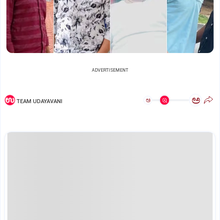
ADVERTISEMENT
ಅ
ಅ
TEAM UDAYAVANI