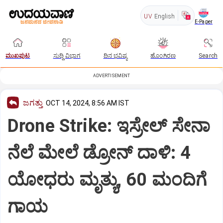
UV
English
E-Paper
ಮುಖಪುಟ
ಸುದ್ದಿ ವಿಭಾಗ
ದಿನ ಭವಿಷ್ಯ
ಹೊಂಗಿರಣ
Search
ADVERTISEMENT
ಜಗತ್ತು
OCT 14, 2024, 8:56 AM IST
Drone Strike: ಇಸ್ರೇಲ್ ಸೇನಾ
ನೆಲೆ ಮೇಲೆ ಡ್ರೋನ್ ದಾಳಿ: 4
ಯೋಧರು ಮೃತ್ಯು, 60 ಮಂದಿಗೆ
ಗಾಯ