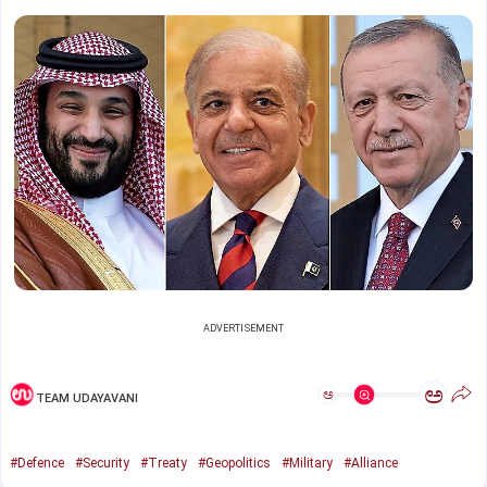
ADVERTISEMENT
ಅ
ಅ
TEAM UDAYAVANI
#Defence
#Security
#Treaty
#Geopolitics
#Military
#Alliance