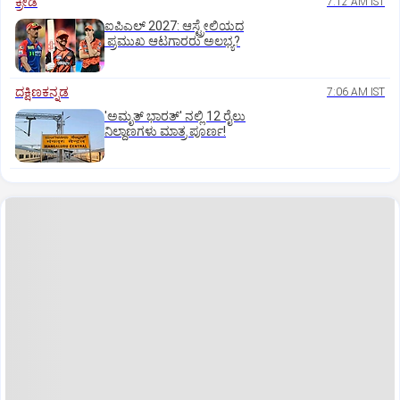
ಕ್ರೀಡೆ
7:12 AM IST
ಐಪಿಎಲ್‌ 2027: ಆಸ್ಟ್ರೇಲಿಯದ
ಪ್ರಮುಖ ಆಟಗಾರರು ಅಲಭ್ಯ?
ದಕ್ಷಿಣಕನ್ನಡ
7:06 AM IST
'ಅಮೃತ್‌ ಭಾರತ್‌' ನಲ್ಲಿ 12 ರೈಲು
ನಿಲ್ದಾಣಗಳು ಮಾತ್ರ ಪೂರ್ಣ!