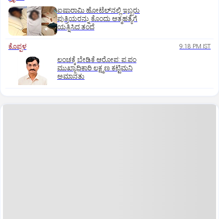
ಐಷಾರಾಮಿ ಹೋಟೆಲ್‌ನಲ್ಲಿ ಇಬ್ಬರು
ಪುತ್ರಿಯರನ್ನು ಕೊಂದು ಆತ್ಮಹತ್ಯೆಗೆ
ಯತ್ನಿಸಿದ ತಂದೆ
ಕೊಪ್ಪಳ
9:18 PM IST
ಲಂಚಕ್ಕೆ ಬೇಡಿಕೆ ಆರೋಪ: ಪ.ಪಂ
ಮುಖ್ಯಾಧಿಕಾರಿ ಲಕ್ಷ್ಮಣ ಕಟ್ಟಿಮನಿ
ಅಮಾನತು