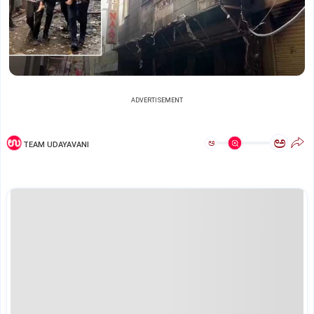
ADVERTISEMENT
ಅ
ಅ
TEAM UDAYAVANI