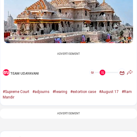
ADVERTISEMENT
ಅ
ಅ
TEAM UDAYAVANI
#Supreme Court
#adjourns
#hearing
#extortion case
#August 17
#Ram
Mandir
ADVERTISEMENT