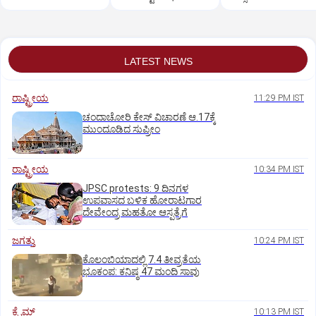
ಮಾತರಂ'
ಗಂಡನಿಗೆ ಶಾಕ್!‌
LATEST NEWS
ರಾಷ್ಟ್ರೀಯ
11:29 PM IST
ಚಂದಾಚೋರಿ ಕೇಸ್‌ ವಿಚಾರಣೆ ಆ.17ಕ್ಕೆ
ಮುಂದೂಡಿದ ಸುಪ್ರೀಂ
ರಾಷ್ಟ್ರೀಯ
10:34 PM IST
JPSC protests: 9 ದಿನಗಳ
ಉಪವಾಸದ ಬಳಿಕ ಹೋರಾಟಗಾರ
ದೇವೇಂದ್ರ ಮಹತೋ ಆಸ್ಪತ್ರೆಗೆ
ಜಗತ್ತು
10:24 PM IST
ಕೊಲಂಬಿಯಾದಲ್ಲಿ 7.4 ತೀವ್ರತೆಯ
ಭೂಕಂಪ: ಕನಿಷ್ಠ 47 ಮಂದಿ ಸಾವು
ಕ್ರೈಮ್
10:13 PM IST