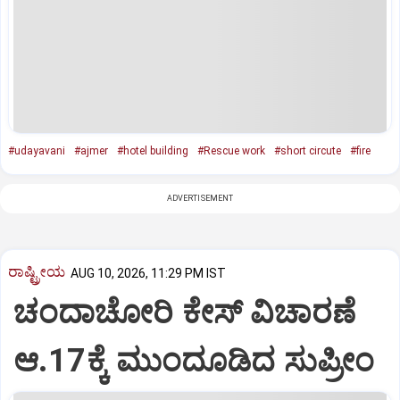
#udayavani
#ajmer
#hotel building
#Rescue work
#short circute
#fire
ADVERTISEMENT
ರಾಷ್ಟ್ರೀಯ
AUG 10, 2026, 11:29 PM IST
ಚಂದಾಚೋರಿ ಕೇಸ್‌ ವಿಚಾರಣೆ
ಆ.17ಕ್ಕೆ ಮುಂದೂಡಿದ ಸುಪ್ರೀಂ