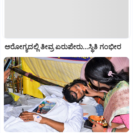
ಆರೋಗ್ಯದಲ್ಲಿ ತೀವ್ರ ಏರುಪೇರು...ಸ್ಥಿತಿ ಗಂಭೀರ