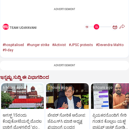
ADVERTISEMENT
ಅ
ಅ
TEAM UDAYAVANI
#hospitalised
#hunger strike
#Activist
#JPSC protests
#Devendra Mahto
#9-day
ADVERTISEMENT
ಇನ್ನಷ್ಟು ಸುದ್ದಿ ಈ ವಿಭಾಗದಿಂದ
6 hours ago
7 hours ago
8 hours ago
ಆಗಸ್ಟ್ 15ರಂದು
ಪೇಪರ್‌ ಸೋರಿಕೆ ಆರೋಪ:
ಪ್ರಿಯಕರನೊಂದಿಗೆ ಸೇರಿ
ಕೆಂಪುಕೋಟೆಯಲ್ಲಿ ಮೊದಲ
ಜೆಪಿಎಸ್‌ಸಿ ಮಾಜಿ ಅಧ್ಯಕ್ಷ
ಗಂಡನ ಕೊಲ್ಲಲು ಯತ್ನ!
ಬಾರಿಗೆ ಮೊಳಗಲಿದೆ 'ವಂದೇ
ಖಿಯಾಂಗ್ಟೆ ಬಂಧನ
ವಾಟ್ಸಪ್‌ ಚಾಟ್‌ ನೋಡಿ