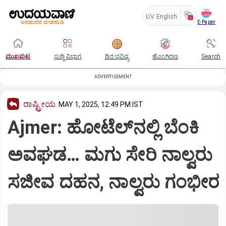
UV
English
E-Paper
ಮುಖಪುಟ
ಸುದ್ದಿ ವಿಭಾಗ
ದಿನ ಭವಿಷ್ಯ
ಹೊಂಗಿರಣ
Search
ADVERTISEMENT
ರಾಷ್ಟ್ರೀಯ
MAY 1, 2025, 12:49 PM IST
Ajmer: ಹೋಟೆಲ್‌ನಲ್ಲಿ ಬೆಂಕಿ
ಅವಘಡ… ಮಗು ಸೇರಿ ನಾಲ್ವರು
ಸಜೀವ ದಹನ, ನಾಲ್ವರು ಗಂಭೀರ