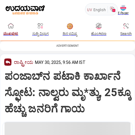
UV
English
E-Paper
ಮುಖಪುಟ
ಸುದ್ದಿ ವಿಭಾಗ
ದಿನ ಭವಿಷ್ಯ
ಹೊಂಗಿರಣ
Search
ADVERTISEMENT
ರಾಷ್ಟ್ರೀಯ
MAY 30, 2025, 9:56 AM IST
ಪಂಜಾಬ್‌ನ ಪಟಾಕಿ ಕಾರ್ಖಾನೆ
ಸ್ಫೋಟ: ನಾಲ್ವರು ಮೃ*ತ್ಯು, 25ಕ್ಕೂ
ಹೆಚ್ಚು ಜನರಿಗೆ ಗಾಯ