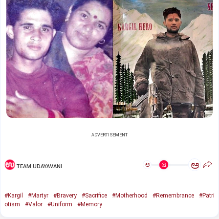
ADVERTISEMENT
ಅ
ಅ
TEAM UDAYAVANI
#Kargil
#Martyr
#Bravery
#Sacrifice
#Motherhood
#Remembrance
#Patri
otism
#Valor
#Uniform
#Memory