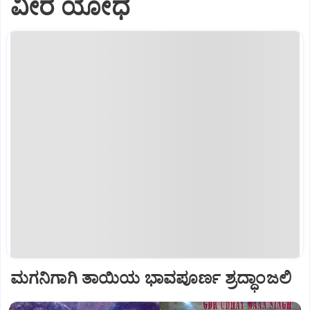
ವೀರ ಯೋಧ
ಮಗನಿಗಾಗಿ ತಾಯಿಯ ಭಾವಪೂರ್ಣ ಶ್ರದ್ಧಾಂಜಲಿ