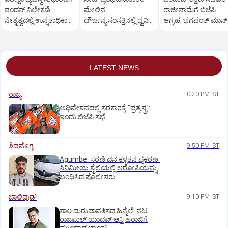
ನಂದನ್ ನಿಲೇಕಣಿ
ಮೇಲಿನ
ರಾಜೀನಾಮೆಗೆ ಬಿಜೆಪಿ
ನೇತೃತ್ವದಲ್ಲಿ ಉನ್ನತಾಧಿಕಾರ
ದೌರ್ಜನ್ಯ:ಸಂಸತ್ತಿನಲ್ಲಿ ಧ್ವನಿ
ಆಗ್ರಹ: ಭಗವಂತ್ ಮಾನ್
ಕಾರ್ಯಪಡೆ
ಎತ್ತಲು ಇಂಡಿಯಾ ಕೂಟ
ತಿರುಗೇಟು
ಸಜ್ಜು
LATEST NEWS
ರಾಜ್ಯ
10:20 PM IST
ಅಧಿವೇಶನದಲ್ಲಿ ಸರಕಾರಕ್ಕೆ "ಪ್ರತ್ಯಸ್ತ್ರ':
ಇಂದು ಬಿಜೆಪಿ ಸಭೆ
ಶಿವಮೊಗ್ಗ
9:50 PM IST
Agumbe: ಸರಣಿ ದನ ಕಳ್ಳತನ ಪ್ರಕರಣ:
ಸಿನಿಮೀಯ ಶೈಲಿಯಲ್ಲಿ ಆರೋಪಿಯನ್ನು
ಬಂಧಿಸಿದ ಪೊಲೀಸರು
ಬಾಲಿವುಡ್‌
9:10 PM IST
ಸಾಲ ಮರುಪಾವತಿಸದ ಹಿನ್ನೆಲೆ: ನಟ
ರಾಜಪಾಲ್ ಯಾದವ್‌ ಆಸ್ತಿ ಹರಾಜಿಗೆ