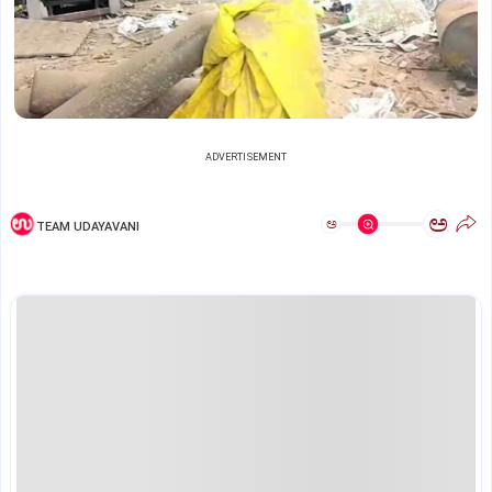
ADVERTISEMENT
ಅ
ಅ
TEAM UDAYAVANI