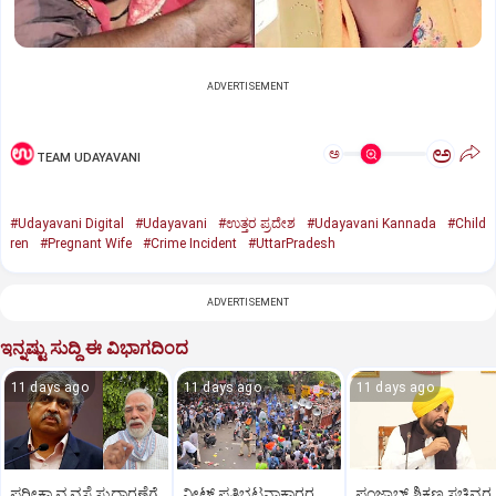
ADVERTISEMENT
ಅ
ಅ
TEAM UDAYAVANI
#Udayavani Digital
#Udayavani
#ಉತ್ತರ ಪ್ರದೇಶ
#Udayavani Kannada
#Child
ren
#Pregnant Wife
#Crime Incident
#UttarPradesh
ADVERTISEMENT
ಇನ್ನಷ್ಟು ಸುದ್ದಿ ಈ ವಿಭಾಗದಿಂದ
11 days ago
11 days ago
11 days ago
ಪರೀಕ್ಷಾ ವ್ಯವಸ್ಥೆ ಸುಧಾರಣೆಗೆ
ನೀಟ್ ಪ್ರತಿಭಟನಾಕಾರರ
ಪಂಜಾಬ್ ಶಿಕ್ಷಣ ಸಚಿವರ