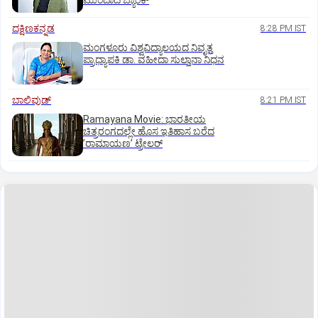
ಮುಂದಾದ ಬ್ಯಾಂಕ್
ದಕ್ಷಿಣಕನ್ನಡ
8:28 PM IST
ಮಂಗಳೂರು ವಿಶ್ವವಿದ್ಯಾಲಯದ ನಿವೃತ್ತ
ಪ್ರಾಧ್ಯಾಪಕಿ ಡಾ. ವಹೀದಾ ಸುಲ್ತಾನಾ ನಿಧನ
ಬಾಲಿವುಡ್‌
8:21 PM IST
Ramayana Movie: ಭಾರತೀಯ
ಚಿತ್ರರಂಗದಲ್ಲೇ ಹೊಸ ಇತಿಹಾಸ ಬರೆದ
ʼರಾಮಾಯಣʼ ಟ್ರೇಲರ್