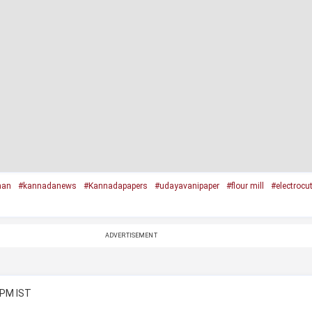
han
#kannadanews
#Kannadapapers
#udayavanipaper
#flour mill
#electrocu
ADVERTISEMENT
 PM IST