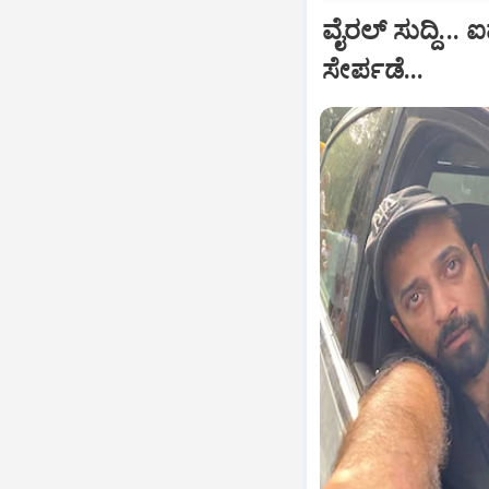
ವೈರಲ್ ಸುದ್ದಿ.
ಸೇರ್ಪಡೆ...