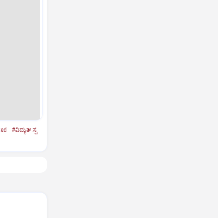
ted
#ವಿದ್ಯುತ್‌ ಸ್ಪ