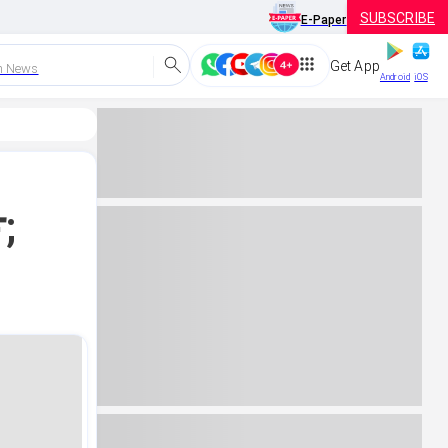
SUBSCRIBE
E-Paper
Get App
h News
Android
iOS
ಶ;