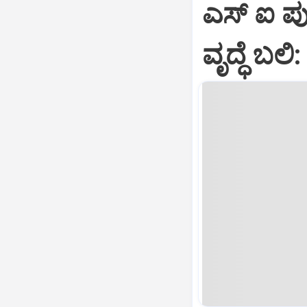
ಎಸ್ ಐ ಪುತ
ವೃದ್ಧೆ ಬಲ