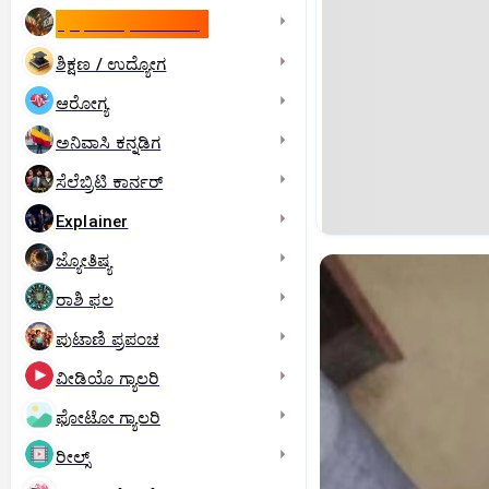
ಇಸ್ರೇಲ್- ಇರಾನ್‌ ಯುದ್ಧ
ಶಿಕ್ಷಣ / ಉದ್ಯೋಗ
ಆರೋಗ್ಯ
ಅನಿವಾಸಿ ಕನ್ನಡಿಗ
ಸೆಲೆಬ್ರಿಟಿ ಕಾರ್ನರ್‌
Explainer
ಜ್ಯೋತಿಷ್ಯ
ರಾಶಿ ಫಲ
ಪುಟಾಣಿ ಪ್ರಪಂಚ
ವೀಡಿಯೊ ಗ್ಯಾಲರಿ
ಫೋಟೋ ಗ್ಯಾಲರಿ
ರೀಲ್ಸ್