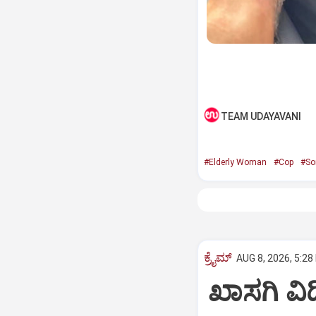
TEAM UDAYAVANI
#Elderly Woman
#Cop
#So
ಕ್ರೈಮ್
AUG 8, 2026, 5:28
ಖಾಸಗಿ ವ