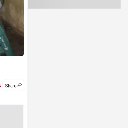
ಅ
Share