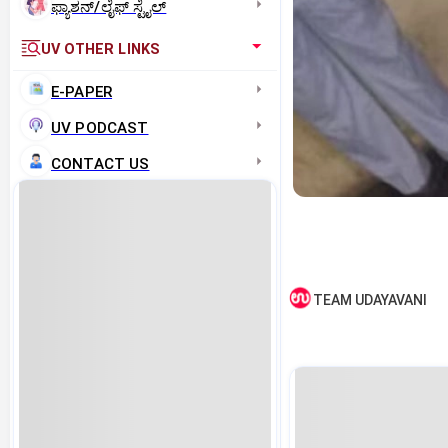
ಫ್ಯಾಶನ್/ಲೈಫ್‌ ಸ್ಟೈಲ್
UV OTHER LINKS
E-PAPER
UV PODCAST
CONTACT US
TEAM UDAYAVANI