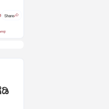
ಅ
Share
miji
ಡಿ