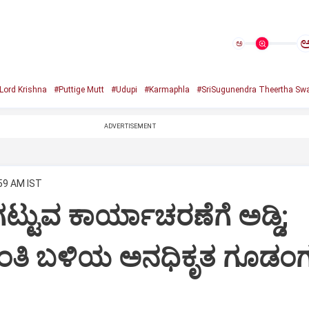
ಅ
Lord Krishna
#Puttige Mutt
#Udupi
#Karmaphla
#SriSugunendra Theertha Swa
ADVERTISEMENT
:59 AM IST
ಟ್ಟುವ ಕಾರ್ಯಾಚರಣೆಗೆ ಅಡ್ಡಿ;
ಂತಿ ಬಳಿಯ ಅನಧಿಕೃತ ಗೂಡಂಗ