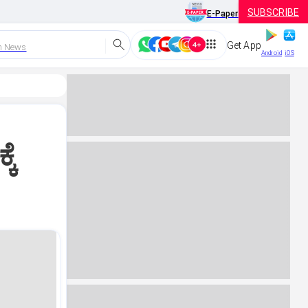
SUBSCRIBE
E-Paper
Get App
h News
Android
iOS
ಕೆ