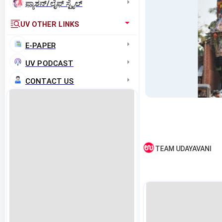
ಫ್ಯಾಶನ್/ಲೈಫ್‌ ಸ್ಟೈಲ್
UV OTHER LINKS
E-PAPER
UV PODCAST
CONTACT US
TEAM UDAYAVANI