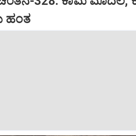
 ಚಿಂತನೆ-328: ಕಾಮ ಮೊದಲ, 
 ಹಂತ