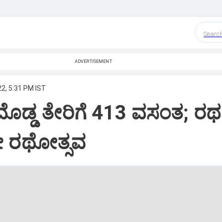
Searc
ADVERTISEMENT
22, 5:31 PM IST
ೊಡ್ಡ ತೇರಿಗೆ 413 ವಸಂತ; ರಥಕ್
ೇ ರಥೋತ್ಸವ