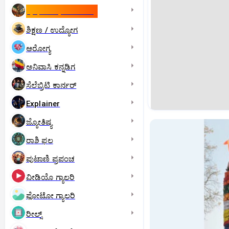
ಇಸ್ರೇಲ್- ಇರಾನ್‌ ಯುದ್ಧ
ಶಿಕ್ಷಣ / ಉದ್ಯೋಗ
ಆರೋಗ್ಯ
ಅನಿವಾಸಿ ಕನ್ನಡಿಗ
ಸೆಲೆಬ್ರಿಟಿ ಕಾರ್ನರ್‌
Explainer
ಜ್ಯೋತಿಷ್ಯ
ರಾಶಿ ಫಲ
ಪುಟಾಣಿ ಪ್ರಪಂಚ
ವೀಡಿಯೊ ಗ್ಯಾಲರಿ
ಫೋಟೋ ಗ್ಯಾಲರಿ
ರೀಲ್ಸ್