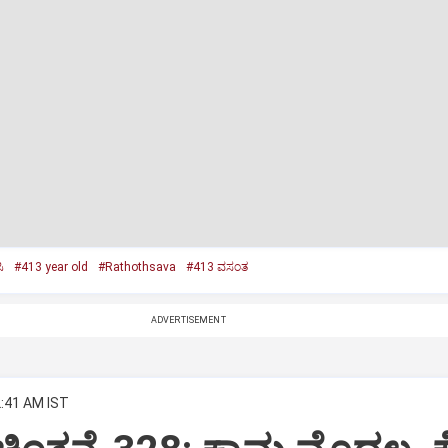
ಿ
#413 year old
#Rathothsava
#413 ವಸಂತ
ADVERTISEMENT
2:41 AM IST