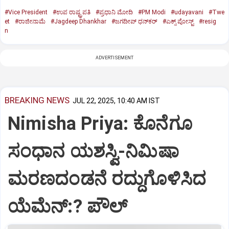
#Vice President
#ಉಪ ರಾಷ್ಟ್ರಪತಿ
#ಪ್ರಧಾನಿ ಮೋದಿ
#PM Modi
#udayavani
#Twe
et
#ರಾಜೀನಾಮೆ
#Jagdeep Dhankhar
#ಜಗದೀಪ್‌ ಧನ್‌ಕರ್‌
#ಎಕ್ಸ್‌ ಪೋಸ್ಟ್
#resig
n
ADVERTISEMENT
BREAKING NEWS
JUL 22, 2025, 10:40 AM IST
Nimisha Priya: ಕೊನೆಗೂ
ಸಂಧಾನ ಯಶಸ್ವಿ-ನಿಮಿಷಾ
ಮರಣದಂಡನೆ ರದ್ದುಗೊಳಿಸಿದ
ಯೆಮೆನ್:? ಪೌಲ್