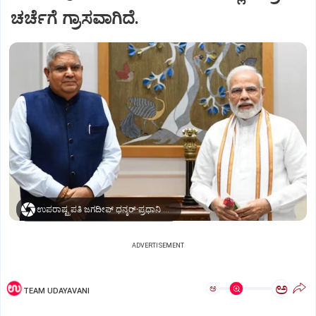
ಚರ್ಚೆಗೆ ಗ್ರಾಸವಾಗಿದೆ.
ಉಪರಾಷ್ಟ್ರಪತಿ ಜಗದೀಪ್‌ ಧನ್ಕರ್-ಪ್ರಧಾನಿ ಮೋದಿ
ADVERTISEMENT
ಅ
ಅ
TEAM UDAYAVANI