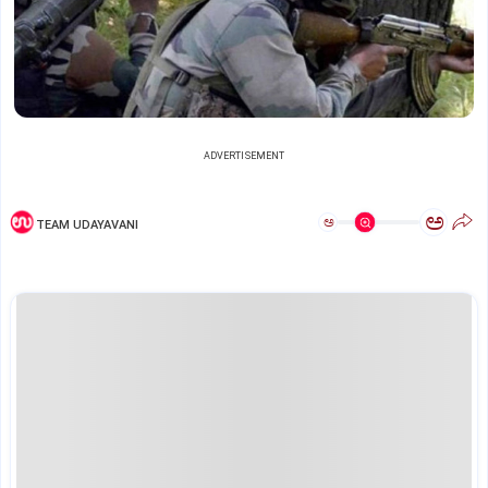
ADVERTISEMENT
ಅ
ಅ
TEAM UDAYAVANI