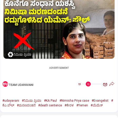
ನಿಮಿಷಾ ಪ್ರಿಯಾ
ADVERTISEMENT
ಅ
ಅ
TEAM UDAYAVANI
#udayavani
#ನಿಮಿಷಾ ಪ್ರಿಯಾ
#KA Paul
#Nimisha Priya case
#Evangelist
#
ಕೆಎ ಪೌಲ್
#ಮರಣದಂಡನೆ
#death sentence
#ಕೇರಳ
#Yemen
#ಯೆಮೆನ್‌