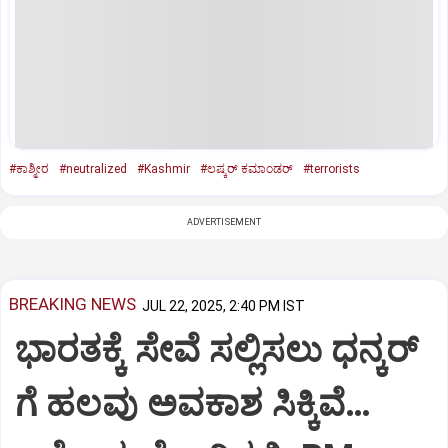
#ಕಾಶ್ಮೀರ
#neutralized
#Kashmir
#ಲಷ್ಕರ್‌ ಕಮಾಂಡರ್‌
#terrorists
ADVERTISEMENT
BREAKING NEWS
JUL 22, 2025, 2:40 PM IST
ಭಾರತಕ್ಕೆ ಸೇವೆ ಸಲ್ಲಿಸಲು ಧನ್ಕರ್‌
ಗೆ ಹಲವು ಅವಕಾಶ ಸಿಕ್ಕಿವೆ…