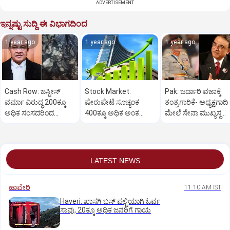
ADVERTISEMENT
ಇನ್ನಷ್ಟು ಸುದ್ದಿ ಈ ವಿಭಾಗದಿಂದ
1 year ago
1 year ago
1 year ago
Cash Row: ಜಸ್ಟೀಸ್‌
Stock Market:
Pak: ಜರ್ದಾರಿ ವಜಾಕ್ಕೆ
ವರ್ಮಾ ವಿರುದ್ಧ 200ಕ್ಕೂ
ಷೇರುಪೇಟೆ ಸೂಚ್ಯಂಕ
ತಂತ್ರಗಾರಿಕೆ- ಅಧ್ಯಕ್ಷಗಾದಿ
ಅಧಿಕ ಸಂಸದರಿಂದ
400ಕ್ಕೂ ಅಧಿಕ ಅಂಕ
ಮೇಲೆ ಸೇನಾ ಮುಖ್ಯಸ್ಥ
ಮಹಾಭಿಯೋಗಕ್ಕೆ
ಜಿಗಿತ-ದಿನಾಂತ್ಯದ
ಮುನೀರ್ ಚಿತ್ತ!
ಕೋರಿಕೆ…
ವಹಿವಾಟು ಅಂತ್ಯ
LATEST NEWS
ಹಾವೇರಿ
11:10 AM IST
Haveri: ಖಾಸಗಿ ಬಸ್ ಪಲ್ಟಿಯಾಗಿ ಓರ್ವ
ಸಾವು, 20ಕ್ಕೂ ಅಧಿಕ ಜನರಿಗೆ ಗಾಯ