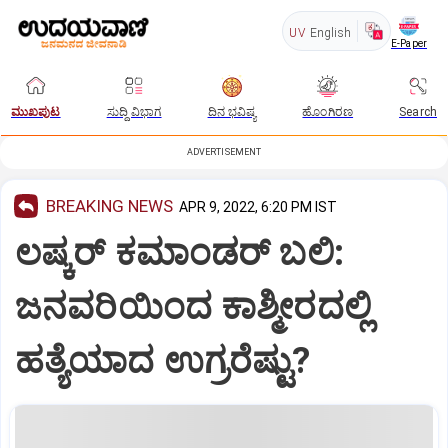
UV
English
E-Paper
ಮುಖಪುಟ
ಸುದ್ದಿ ವಿಭಾಗ
ದಿನ ಭವಿಷ್ಯ
ಹೊಂಗಿರಣ
Search
ADVERTISEMENT
BREAKING NEWS
APR 9, 2022, 6:20 PM IST
ಲಷ್ಕರ್ ಕಮಾಂಡರ್ ಬಲಿ:
ಜನವರಿಯಿಂದ ಕಾಶ್ಮೀರದಲ್ಲಿ
ಹತ್ಯೆಯಾದ ಉಗ್ರರೆಷ್ಟು?