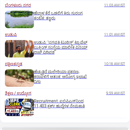
ಬೆಂಗಳೂರು ನಗರ
11:03 AM IST
ಹೆಬ್ಬಾಳ ಕೆರೆ ಒಡಲಿಗೆ ಕಿರು ಸುರಂಗ
ಕಂಟಕ: ತಜ್ಞರು
ಉಡುಪಿ
11:01 AM IST
ಉಡುಪಿ: 'ಭಗವತಿ ಟೂರಿಸ್ಟ್' ಟ್ರಾವೆಲ್
ಬುಕ್ಕಿಂಗ್ ಸಂಸ್ಥೆಯ ಮಾಲೀಕ ವಿನಯ್
ರಾಜ್ ವಿಧಿವಶ
ದಕ್ಷಿಣಕನ್ನಡ
10:18 AM IST
ಹೆಚ್ಚುತ್ತಿದೆ ಮಲೇರಿಯಾ ಪ್ರಕರಣ;
ಕರಾವಳಿಗೆ ಆತಂಕ: ಆರೋಗ್ಯ ಇಲಾಖೆ
ನಿಗಾ
ಶಿಕ್ಷಣ / ಉದ್ಯೋಗ
9:59 AM IST
Recruitment: ಐಬಿಪಿಎಸ್‌ನಿಂದ
11,403 ಕ್ಲರ್ಕ್‌ ಹುದ್ದೆಗಳ ನೇಮಕಾತಿ