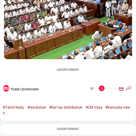
ADVERTISEMENT
ಅ
ಅ
TEAM UDAYAVANI
#Tamil Nadu
#resolution
#fair tax distribution
#CM Vijay
#Kannada new
s
ADVERTISEMENT