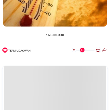
ADVERTISEMENT
ಅ
ಅ
TEAM UDAYAVANI