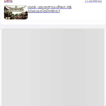
ವಿಶೇಷ
11:03 AM IST
ಭಾರತ -‌ ಮ್ಯಾನ್ಮಾರ್ ಭೂ ಚೌಕಾಸಿ: ಗಡಿ
ವಿನಿಮಯದ ಲಾಭಗಳೇನು?