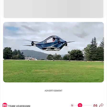
ADVERTISEMENT
ಅ
ಅ
TEAM UDAYAVANI