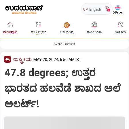
UV
English
E-Paper
ಮುಖಪುಟ
ಸುದ್ದಿ ವಿಭಾಗ
ದಿನ ಭವಿಷ್ಯ
ಹೊಂಗಿರಣ
Search
ADVERTISEMENT
ರಾಷ್ಟ್ರೀಯ
MAY 20, 2024, 6:50 AM IST
47.8 degrees; ಉತ್ತರ
ಭಾರತದ ಹಲವೆಡೆ ಶಾಖದ ಅಲೆ
ಅಲರ್ಟ್‌!