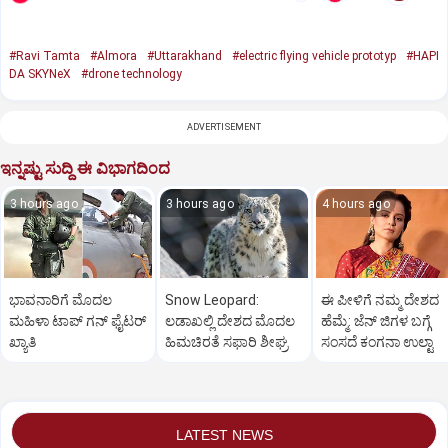
#Ravi Tamta
#Almora
#Uttarakhand
#electric flying vehicle prototyp
#HAPI
DA SKYNeX
#drone technology
ADVERTISEMENT
ಇನ್ನಷ್ಟು ಸುದ್ದಿ ಈ ವಿಭಾಗದಿಂದ
3 hours ago
3 hours ago
4 hours ago
ಭಾವನಾರಿಗೆ ಮೊದಲ
Snow Leopard:
ಈ ಪೀಳಿಗೆ ನಮ್ಮ ದೇಶದ
ಮಹಿಳಾ ಟಾಪ್‌ ಗನ್‌ ಫೈಟರ್‌
ಲಡಾಖಲ್ಲಿ ದೇಶದ ಮೊದಲ
ಹೆಮ್ಮೆ: ಜೆನ್‌ ಜಿಗಳ ಬಗ್ಗೆ
ಖ್ಯಾತಿ
ಹಿಮಚಿರತೆ ಸಫಾರಿ ಶೀಘ್ರ
ಸಂಸದೆ ಕಂಗನಾ ಉಲ್ಟಾ
LATEST NEWS