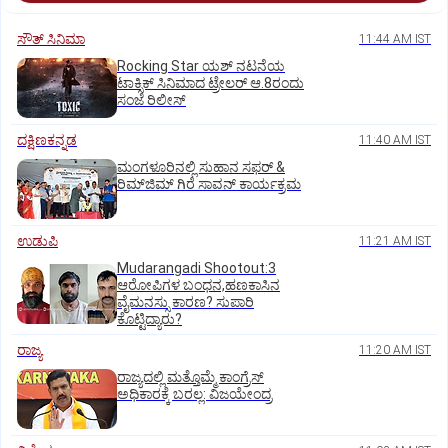
ಸೌತ್‌ ಸಿನಿಮಾ
11:44 AM IST
Rocking Star ಯಶ್‌ ನಟನೆಯ
ಟಾಕ್ಸಿಕ್‌ ಸಿನಿಮಾದ ಟ್ರೇಲರ್‌ ಆ.8ರಂದು
ಸಂಜೆ ರಿಲೀಸ್
ದಕ್ಷಿಣಕನ್ನಡ
11:40 AM IST
ಮಂಗಳೂರಿನಲ್ಲಿ ಸುಹಾನ ಸಫರ್ &
ರಿಮ್‌ಜಿಮ್ ಗಿರೆ ಸಾವನ್ ಕಾರ್ಯಕ್ರಮ
ಉಡುಪಿ
11:21 AM IST
Mudarangadi Shootout:‌3
ಆರೋಪಿಗಳ ಬಂಧನ,ಹಣಕಾಸಿನ
ವೈಮನಸ್ಸು ಕಾರಣ? ಸುಪಾರಿ
ಕೊಟ್ಟಿದ್ಯಾರು?
ರಾಜ್ಯ
11:20 AM IST
ರಾಜ್ಯದಲ್ಲಿ ಮತ್ತೊಮ್ಮೆ ಕಾಂಗ್ರೆಸ್‌
ಅಧಿಕಾರಕ್ಕೆ ಬರಲ್ಲ: ವಿಜಯೇಂದ್ರ