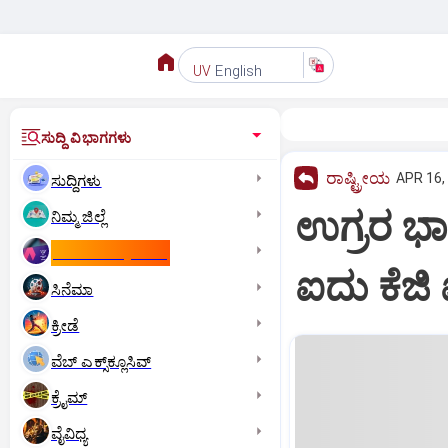
English
UV
ಸುದ್ದಿ ವಿಭಾಗಗಳು
ರಾಷ್ಟ್ರೀಯ
APR 16,
ಸುದ್ದಿಗಳು
ಉಗ್ರರ ಭಾ
ನಿಮ್ಮ ಜಿಲ್ಲೆ
ಕಾಮನ್‌ ವೆಲ್ತ್‌ ಗೇಮ್ಸ್‌
ಐದು ಕೆಜಿ
ಸಿನೆಮಾ
ಕ್ರೀಡೆ
ವೆಬ್ ಎಕ್ಸ್‌ಕ್ಲೂಸಿವ್
ಕ್ರೈಮ್
ವೈವಿಧ್ಯ