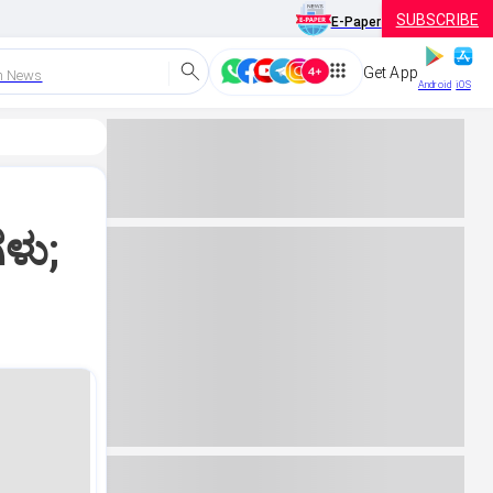
SUBSCRIBE
E-Paper
Get App
h News
Android
iOS
ಳು;