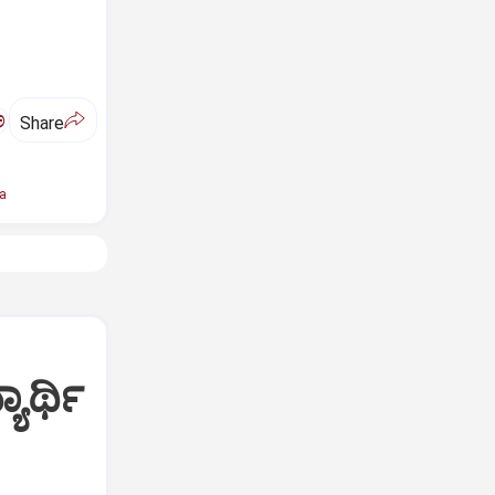
ಅ
Share
a
ಾರ್ಥಿ