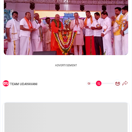
ADVERTISEMENT
ಅ
ಅ
TEAM UDAYAVANI