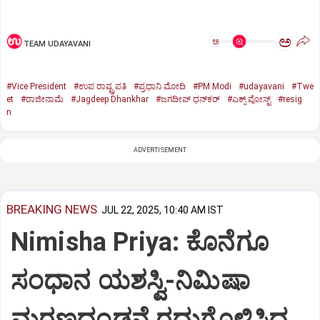
ಅ
ಅ
TEAM UDAYAVANI
#Vice President
#ಉಪ ರಾಷ್ಟ್ರಪತಿ
#ಪ್ರಧಾನಿ ಮೋದಿ
#PM Modi
#udayavani
#Twe
et
#ರಾಜೀನಾಮೆ
#Jagdeep Dhankhar
#ಜಗದೀಪ್‌ ಧನ್‌ಕರ್‌
#ಎಕ್ಸ್‌ ಪೋಸ್ಟ್
#resig
n
ADVERTISEMENT
BREAKING NEWS
JUL 22, 2025, 10:40 AM IST
Nimisha Priya: ಕೊನೆಗೂ
ಸಂಧಾನ ಯಶಸ್ವಿ-ನಿಮಿಷಾ
ಮರಣದಂಡನೆ ರದ್ದುಗೊಳಿಸಿದ