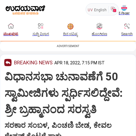
UV
English
E-Paper
ಮುಖಪುಟ
ಸುದ್ದಿ ವಿಭಾಗ
ದಿನ ಭವಿಷ್ಯ
ಹೊಂಗಿರಣ
Search
ADVERTISEMENT
BREAKING NEWS
APR 18, 2022, 7:15 PM IST
ವಿಧಾನಸಭಾ ಚುನಾವಣೆಗೆ 50
ಸ್ವಾಮೀಜಿಗಳು ಸ್ಪರ್ಧಿಸಲಿದ್ದೇವೆ:
ಶ್ರೀ ಬ್ರಹ್ಮಾನಂದ ಸರಸ್ವತಿ
ಸರಕಾರ ಸಂಬಳ, ಪಿಂಚಣಿ ಬೇಡ, ಕೇವಲ