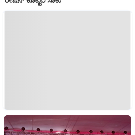
ರೇಷನ್ ಕೊಟ್ಟರೆ ಸಾಕು