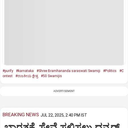
#purify
#karnataka
#Shree Bramhananda saraswati Swamiji
#Politics
#C
ontest
#ರಾಜಕೀಯ ಕ್ಷೇತ್ರ
#50 Swamijis
ADVERTISEMENT
BREAKING NEWS
JUL 22, 2025, 2:40 PM IST
ಭಾರತಕ್ಕೆ ಸೇವೆ ಸಲ್ಲಿಸಲು ಧನ್ಕರ್‌