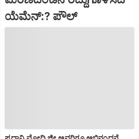
ಯೆಮೆನ್:? ಪೌಲ್
ಪ್ರಧಾನಿ ಮೋದಿ ಜೀ ಅವರಿಗೂ ಅಭಿನಂದನೆ