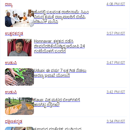
ರಾಜ್ಯ
4:08 PM IST
ಹೊರಟ್ಟಿ ಬಲವಂತ ರಾಜೀನಾಮೆ: ಸಿಎಂ
ವಿರುದ್ಧ ಕ್ರಮಕ್ಕೆ ರಾಜ್ಯಪಾಲರಿಗೆ ಬಿಜೆಪಿ,
ಜೆಡಿಎಸ್ ಮನವಿ
ಉತ್ತರಕನ್ನಡ
3:57 PM IST
Honnavar: ಕಳ್ಳತನ ನಡೆಸಿ
ಜೀವಬೆದರಿಕೆಯೊಡ್ಡಿದ್ದ ಆರೋಪಿ 24
ಗಂಟೆಯೊಳಗೆ ಬಂಧನ
ಉಡುಪಿ
3:47 PM IST
Udupi: ಈ ವರ್ಷ 7 ಲಕ್ಷ ಗಿಡ ನೆಡಲು
ಅರಣ್ಯ ಇಲಾಖೆ ಯೋಜನೆ
ಉಡುಪಿ
3:42 PM IST
Kaup: ವಿಶ್ವ ಮಟ್ಟದ ಬೀಚ್‌ಗಳಿಗೆ
ಹದಗೆಟ್ಟ ರಸ್ತೆಗಳು!
ದಕ್ಷಿಣಕನ್ನಡ
3:34 PM IST
ಕೃಷ್ಣಾಪುರ ಮಾರ್ಕೆಟ್‌: ಮುಗಿಯದ