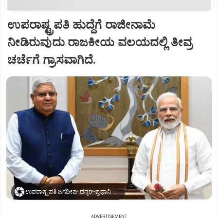
ಉಪರಾಷ್ಟ್ರಪತಿ ಹುದ್ದೆಗೆ ರಾಜೀನಾಮೆ
ನೀಡಿರುವುದು ರಾಜಕೀಯ ವಲಯದಲ್ಲಿ ತೀವ್ರ
ಚರ್ಚೆಗೆ ಗ್ರಾಸವಾಗಿದೆ.
ಉಪರಾಷ್ಟ್ರಪತಿ ಜಗದೀಪ್‌ ಧನ್ಕರ್-ಪ್ರಧಾನಿ ಮೋದಿ
ADVERTISEMENT