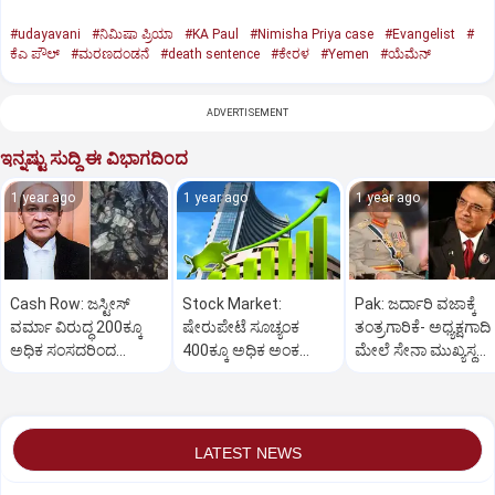
#udayavani
#ನಿಮಿಷಾ ಪ್ರಿಯಾ
#KA Paul
#Nimisha Priya case
#Evangelist
#
ಕೆಎ ಪೌಲ್
#ಮರಣದಂಡನೆ
#death sentence
#ಕೇರಳ
#Yemen
#ಯೆಮೆನ್‌
ADVERTISEMENT
ಇನ್ನಷ್ಟು ಸುದ್ದಿ ಈ ವಿಭಾಗದಿಂದ
1 year ago
1 year ago
1 year ago
Cash Row: ಜಸ್ಟೀಸ್‌
Stock Market:
Pak: ಜರ್ದಾರಿ ವಜಾಕ್ಕೆ
ವರ್ಮಾ ವಿರುದ್ಧ 200ಕ್ಕೂ
ಷೇರುಪೇಟೆ ಸೂಚ್ಯಂಕ
ತಂತ್ರಗಾರಿಕೆ- ಅಧ್ಯಕ್ಷಗಾದಿ
ಅಧಿಕ ಸಂಸದರಿಂದ
400ಕ್ಕೂ ಅಧಿಕ ಅಂಕ
ಮೇಲೆ ಸೇನಾ ಮುಖ್ಯಸ್ಥ
ಮಹಾಭಿಯೋಗಕ್ಕೆ
ಜಿಗಿತ-ದಿನಾಂತ್ಯದ
ಮುನೀರ್ ಚಿತ್ತ!
ಕೋರಿಕೆ…
ವಹಿವಾಟು ಅಂತ್ಯ
LATEST NEWS