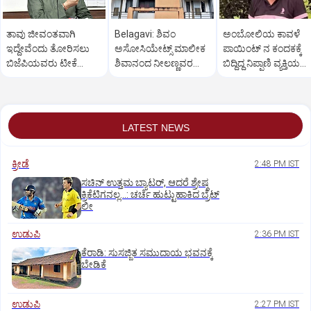
ತಾವು ಜೀವಂತವಾಗಿ
Belagavi: ಶಿವಂ
ಅಂಬೋಲಿಯ ಕಾವಳೆ‌
ಇದ್ದೇವೆಂದು ತೋರಿಸಲು
ಅಸೋಸಿಯೇಟ್ಸ್ ಮಾಲೀಕ
ಪಾಯಿಂಟ್ ನ ಕಂದಕಕ್ಕೆ
ಬಿಜೆಪಿಯವರು ಟೀಕೆ
ಶಿವಾನಂದ ನೀಲಣ್ಣವರ
ಬಿದ್ದಿದ್ದ ನಿಪ್ಪಾಣಿ ವ್ಯಕ್ತಿಯ
ಮಾಡುತ್ತಾರೆ: ಸಚಿವ ಸವದಿ
ಮನೆ ಮೇಲೆ ಇಡಿ‌ ದಾಳಿ
ಮೃತದೇಹ ಪತ್ತೆ
LATEST NEWS
ಕ್ರೀಡೆ
2:48 PM IST
ಸಚಿನ್‌ ಉತ್ತಮ ಬ್ಯಾಟರ್‌, ಆದರೆ ಶ್ರೇಷ್ಠ
ಕ್ರಿಕೆಟಿಗನಲ್ಲ…: ಚರ್ಚೆ ಹುಟ್ಟುಹಾಕಿದ ಬ್ರೆಟ್‌
ಲೀ
ಉಡುಪಿ
2:36 PM IST
ಕೆರಾಡಿ: ಸುಸಜ್ಜಿತ ಸಮುದಾಯ ಭವನಕ್ಕೆ
ಬೇಡಿಕೆ
ಉಡುಪಿ
2:27 PM IST