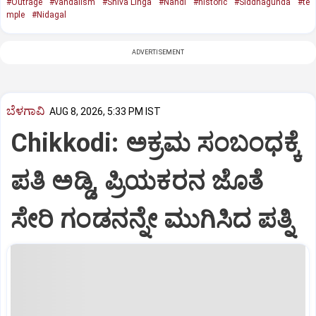
#Outrage
#vandalism
#Shiva Linga
#Nandi
#historic
#Siddhagunda
#te
mple
#Nidagal
ADVERTISEMENT
ಬೆಳಗಾವಿ
AUG 8, 2026, 5:33 PM IST
Chikkodi: ಅಕ್ರಮ ಸಂಬಂಧಕ್ಕೆ
ಪತಿ ಅಡ್ಡಿ, ಪ್ರಿಯಕರನ ಜೊತೆ
ಸೇರಿ ಗಂಡನನ್ನೇ ಮುಗಿಸಿದ ಪತ್ನಿ