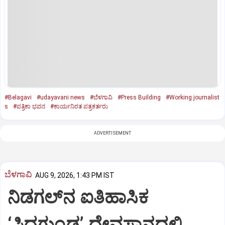
#Belagavi
#udayavani news
#ಬೆಳಗಾವಿ
#Press Building
#Working journalist
s
#ಪತ್ರಿಕಾ ಭವನ
#ಕಾರ್ಯನಿರತ ಪತ್ರಕರ್ತರು
ADVERTISEMENT
ಬೆಳಗಾವಿ
AUG 9, 2026, 1:43 PM IST
ನಿಡಗಲ್‌ನ ಐತಿಹಾಸಿಕ
‘ಸಿದ್ಧಗುಂಡ’ ದೇವಸ್ಥಾನದಲ್ಲಿ