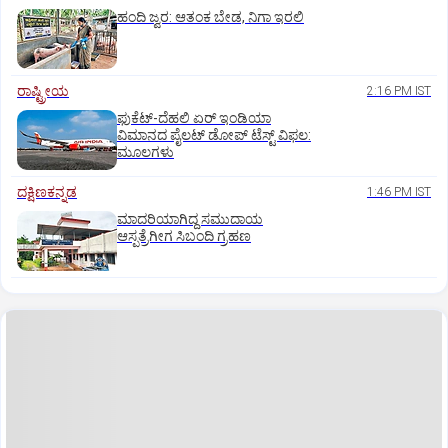
ಹಂದಿ ಜ್ವರ: ಆತಂಕ ಬೇಡ, ನಿಗಾ ಇರಲಿ
ರಾಷ್ಟ್ರೀಯ
2:16 PM IST
ಫುಕೆಟ್‌-ದೆಹಲಿ ಏರ್‌ ಇಂಡಿಯಾ
ವಿಮಾನದ ಪೈಲಟ್‌ ಡೋಪ್‌ ಟೆಸ್ಟ್‌ ವಿಫಲ:
ಮೂಲಗಳು
ದಕ್ಷಿಣಕನ್ನಡ
1:46 PM IST
ಮಾದರಿಯಾಗಿದ್ದ ಸಮುದಾಯ
ಆಸ್ಪತ್ರೆಗೀಗ ಸಿಬಂದಿ ಗ್ರಹಣ