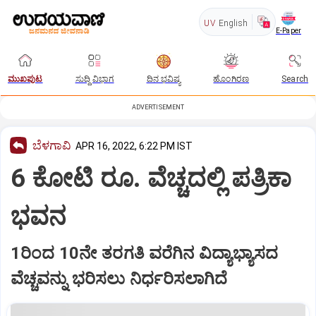
UV
English
E-Paper
ಮುಖಪುಟ
ಸುದ್ದಿ ವಿಭಾಗ
ದಿನ ಭವಿಷ್ಯ
ಹೊಂಗಿರಣ
Search
ADVERTISEMENT
ಬೆಳಗಾವಿ
APR 16, 2022, 6:22 PM IST
6 ಕೋಟಿ ರೂ. ವೆಚ್ಚದಲ್ಲಿ ಪತ್ರಿಕಾ
ಭವನ
1ರಿಂದ 10ನೇ ತರಗತಿ ವರೆಗಿನ ವಿದ್ಯಾಭ್ಯಾಸದ
ವೆಚ್ಚವನ್ನು ಭರಿಸಲು ನಿರ್ಧರಿಸಲಾಗಿದೆ