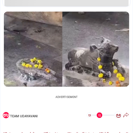
ADVERTISEMENT
ಅ
ಅ
TEAM UDAYAVANI