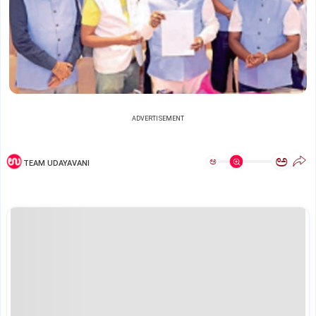
ADVERTISEMENT
ಅ
ಅ
TEAM UDAYAVANI