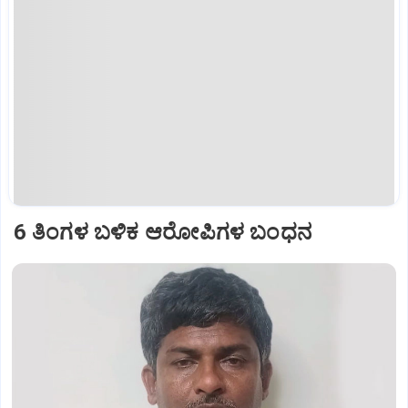
6 ತಿಂಗಳ ಬಳಿಕ ಆರೋಪಿಗಳ ಬಂಧನ