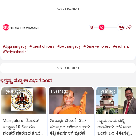
ADVERTISEMENT
ಅ
ಅ
TEAM UDAYAVANI
#Uppinangady
#forest officers
#Belthangady
#Reserve Forest
#elephant
#Periyashanthi
ADVERTISEMENT
ಇನ್ನಷ್ಟು ಸುದ್ದಿ ಈ ವಿಭಾಗದಿಂದ
1 year ago
1 year ago
1 year ago
Mangaluru: ರೋಶನ್‌
ಗೀತಾರ್ಥ ಚಿಂತನೆ- 327:
ನ್ಯಾಯಾಲಯದಲ್ಲಿ
ಸಲ್ಡಾನ್ಹಾ 10 ಕೋ.ರೂ.
ಸಂಸ್ಕಾರ ಬಲದಿಂದ ಒಳ್ಳೆಯ-
ರಾಜಕೀಯ ಆಟ ಬೇಡ:
ವಂಚನೆ ಪ್ರಕರಣದ ತನಿಖೆ
ಕೆಟ್ಟ ಕೆಲಸಗಳಿಗೆ ಪ್ರೇರಣೆ
ಒಂದೇ ದಿನ 4 ಕೇಸಲ್ಲಿ