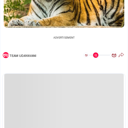
ADVERTISEMENT
ಅ
ಅ
TEAM UDAYAVANI