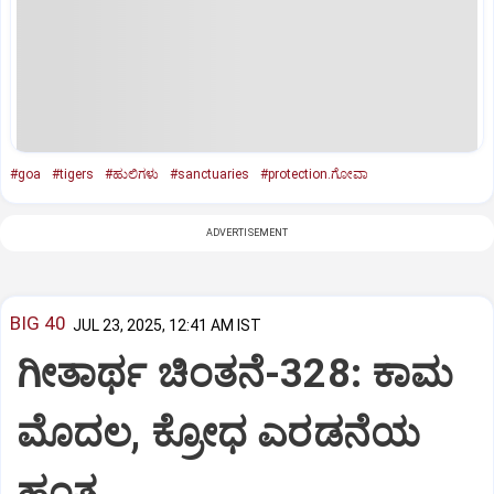
#goa
#tigers
#ಹುಲಿಗಳು
#sanctuaries
#protection.ಗೋವಾ
ADVERTISEMENT
BIG 40
JUL 23, 2025, 12:41 AM IST
ಗೀತಾರ್ಥ ಚಿಂತನೆ-328: ಕಾಮ
ಮೊದಲ, ಕ್ರೋಧ ಎರಡನೆಯ
ಹಂತ