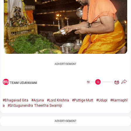
ADVERTISEMENT
ಅ
ಅ
TEAM UDAYAVANI
#Bhagavad Gita
#Arjuna
#Lord Krishna
#Puttige Mutt
#Udupi
#Karmaphl
a
#SriSugunendra Theertha Swamiji
ADVERTISEMENT