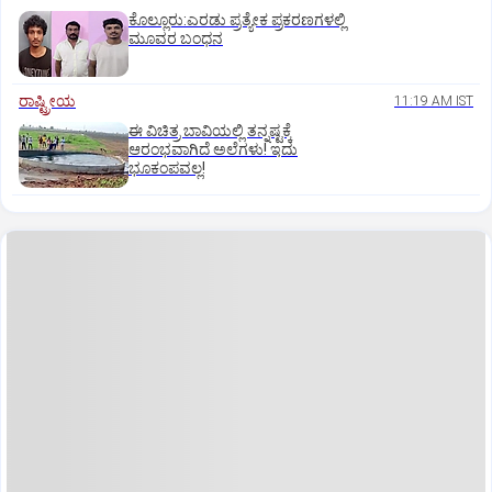
ಕೊಲ್ಲೂರು:ಎರಡು ಪ್ರತ್ಯೇಕ ಪ್ರಕರಣಗಳಲ್ಲಿ
ಮೂವರ ಬಂಧನ
ರಾಷ್ಟ್ರೀಯ
11:19 AM IST
ಈ ವಿಚಿತ್ರ ಬಾವಿಯಲ್ಲಿ ತನ್ನಷ್ಟಕ್ಕೆ
ಆರಂಭವಾಗಿದೆ ಅಲೆಗಳು! ಇದು
ಭೂಕಂಪವಲ್ಲ!