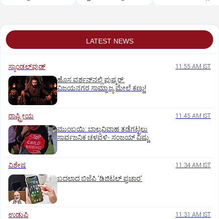
ಸಿಐಡಿಗೆ ವರ್ಗ
ಸುಪ್ರೀಂಕೋರ್ಟ್‌ ಅಭಿಮ
LATEST NEWS
ಸ್ಯಾಂಡಲ್‌ವುಡ್‌
11:55 AM IST
ಹೊಸ ವರ್ಶನ್‌ನಲ್ಲಿ ಪುಷ್ಕರ್‌:
ವಿಜಯನಗರ ಸಾಮ್ರಾಜ್ಯ ಮೇಲೆ ಕಣ್ಣು!
ರಾಷ್ಟ್ರೀಯ
11:45 AM IST
ಮುಂಬಯಿ: ಬಾಲ್ಯವಿವಾಹ ತಡೆಗಟ್ಟಲು
ಸಾರ್ವಜನಿಕ ಚಳವಳಿ- ಸಂಜಯ್‌ ವಿಷ್ಣು
ವಿಶೇಷ
11:34 AM IST
ಬದಲಾದ ಬಿಜೆಪಿ 'ಡಿಜಿಟಲ್‌ ಪ್ರಚಾರ'
ಉಡುಪಿ
11:31 AM IST