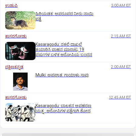
ಉಡುಪಿ
3:00 AM IST
ಹಿರಿಯಡಕ: ಅಪರೂಪದ ನೀರು ನಾಯಿ
ಪತ್ತೆ
ಕಾಸರಗೋಡು
2:15 AM IST
Kasaragodu: ನಕಲಿ ದಾಖಲೆ
ತಯಾರಿಸಿ ವಾಹನ ಮಾರಾಟ; 19
ವರ್ಷಗಳ ಬಳಿಕ ಆರೋಪಿಯ ಬಂಧನ
ದಕ್ಷಿಣಕನ್ನಡ
2:00 AM IST
Mulki: ಅಪಘಾತ: ಗಾಯಾಳು ಸಾವು
ಕಾಸರಗೋಡು
12:45 AM IST
Kasaragodu: ಬಾಲಕನ ಅಪಹರಣ
ಯತ್ನ : ಆರೋಪಿಗಳ ಪತ್ತೆಗಾಗಿ ಶೋಧ