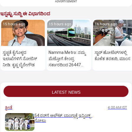
ADVERTISEMENT
ಇನ್ನಷ್ಟು ಸುದ್ದಿ ಈ ವಿಭಾಗದಿಂದ
15 hours ago
15 hours ago
16 hours ago
ಸ್ವಚ್ಛತೆ ಕೈಗೊಳ್ಳದ
Namma Metro: ನಮ್ಮ
ಸ್ಟಾರ್‌ ಹೋಟೆಲ್‌ಗ‌ಳಲ್ಲಿ
ಇಲಾಖೆಗಳಿಗೆ ನೋಟಿಸ್‌
ಮೆಟ್ರೋಗೆ ಕೇಂದ್ರ
ಕೊಳೆತ ತರಕಾರಿ, ಮಾಂಸ
ನೀಡಿ: ಕೃಷ್ಣ ಬೈರೇಗೌಡ
ಸರ್ಕಾರದಿಂದ 26447
ಕೋಟಿ ರೂ. ಬಿಡುಗಡೆ
LATEST NEWS
ಕ್ರೀಡೆ
4:00 AM IST
54 ರನ್‌ಗೆ ಆಲೌಟ್‌: ಬಾಂಗ್ಲಾಕ್ಕೆ ಇನ್ನಿಂಗ್ಸ್‌
ಸೋಲು