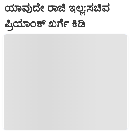
ಯಾವುದೇ ರಾಜಿ ಇಲ್ಲ:ಸಚಿವ
ಪ್ರಿಯಾಂಕ್ ಖರ್ಗೆ ಕಿಡಿ