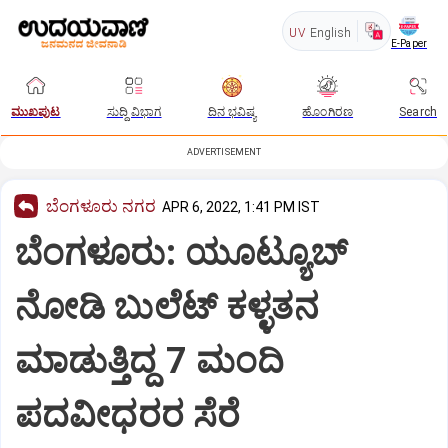
UV
English
E-Paper
ಮುಖಪುಟ
ಸುದ್ದಿ ವಿಭಾಗ
ದಿನ ಭವಿಷ್ಯ
ಹೊಂಗಿರಣ
Search
ADVERTISEMENT
ಬೆಂಗಳೂರು ನಗರ
APR 6, 2022, 1:41 PM IST
ಬೆಂಗಳೂರು: ಯೂಟ್ಯೂಬ್‌
ನೋಡಿ ಬುಲೆಟ್‌ ಕಳ್ಳತನ
ಮಾಡುತ್ತಿದ್ದ 7 ಮಂದಿ
ಪದವೀಧರರ ಸೆರೆ