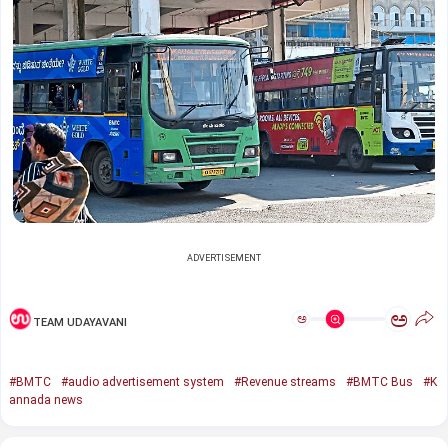
ADVERTISEMENT
ಅ
ಅ
TEAM UDAYAVANI
#BMTC
#audio advertisement system
#Revenue streams
#BMTC Bus
#K
annada news