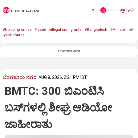
ಅ
ಅ
TEAM UDAYAVANI
#No compromise
#issue
#illegal immigrants
#Bangladesh
#Minister
#Pr
iyank Kharge
ADVERTISEMENT
ಬೆಂಗಳೂರು ನಗರ
AUG 8, 2026, 2:21 PM IST
BMTC: 300 ಬಿಎಂಟಿಸಿ
ಬಸ್‌ಗಳಲ್ಲಿ ಶೀಘ್ರ ಆಡಿಯೋ
ಜಾಹೀರಾತು