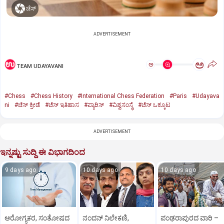
ಚೆಸ್‌
ADVERTISEMENT
ಅ
ಅ
TEAM UDAYAVANI
#Chess
#Chess History
#International Chess Federation
#Paris
#Udayava
ni
#ಚೆಸ್‌ ಕ್ರೀಡೆ
#ಚೆಸ್‌ ಇತಿಹಾಸ
#ಪ್ಯಾರಿಸ್‌
#ವಿಶ್ವಸಂಸ್ಥೆ
#ಚೆಸ್‌ ಒಕ್ಕೂಟ
ADVERTISEMENT
ಇನ್ನಷ್ಟು ಸುದ್ದಿ ಈ ವಿಭಾಗದಿಂದ
9 days ago
10 days ago
10 days ago
ಆರೋಗ್ಯಕರ, ಸಂತೋಷದ
ನಂದನ್ ನಿಲೇಕಣಿ,
ಪಂಢರಾಪುರದ ವಾರಿ –