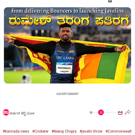
ADVERTISEMENT
ಅ
ಅ
ಕೀರ್ತನ್‌ ಶೆಟ್ಟಿ ಬೋಳ
#Kannada news
#Cricketer
#Neeraj Chopra
#javelin throw
#Commonwealt