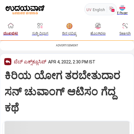
UV
English
E-Paper
ಮುಖಪುಟ
ಸುದ್ದಿ ವಿಭಾಗ
ದಿನ ಭವಿಷ್ಯ
ಹೊಂಗಿರಣ
Search
ADVERTISEMENT
ವೆಬ್ ಎಕ್ಸ್‌ಕ್ಲೂಸಿವ್
APR 4, 2022, 2:30 PM IST
ಕಿರಿಯ ಯೋಗ ತರಬೇತುದಾರ
ಸನ್‌ ಚುವಾಂಗ್‌ ಆಟಿಸಂ ಗೆದ್ದ
ಕಥೆ