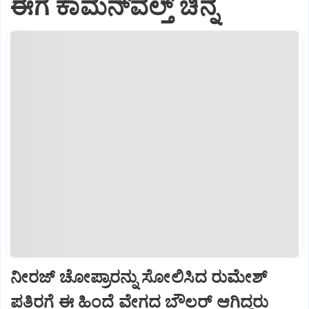
ಈಗ ಕಾಮನ್‌ವೆಲ್ತ್‌ ಚಿನ್ನ
ನೀರಜ್‌ ಚೋಪ್ರಾರನ್ನು ಸೋಲಿಸಿದ ರುಮೇಶ್‌
ಪತಿರಗೆ ಈ ಹಿಂದೆ ವೇಗದ ಬೌಲರ್‌ ಆಗಿದ್ದರು