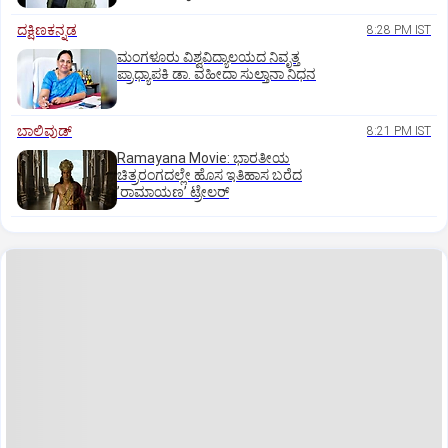
ದಕ್ಷಿಣಕನ್ನಡ
8:28 PM IST
ಮಂಗಳೂರು ವಿಶ್ವವಿದ್ಯಾಲಯದ ನಿವೃತ್ತ
ಪ್ರಾಧ್ಯಾಪಕಿ ಡಾ. ವಹೀದಾ ಸುಲ್ತಾನಾ ನಿಧನ
ಬಾಲಿವುಡ್‌
8:21 PM IST
Ramayana Movie: ಭಾರತೀಯ
ಚಿತ್ರರಂಗದಲ್ಲೇ ಹೊಸ ಇತಿಹಾಸ ಬರೆದ
ʼರಾಮಾಯಣʼ ಟ್ರೇಲರ್