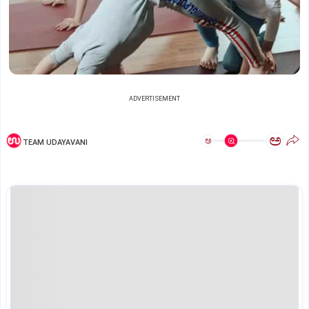
ADVERTISEMENT
ಅ
ಅ
TEAM UDAYAVANI