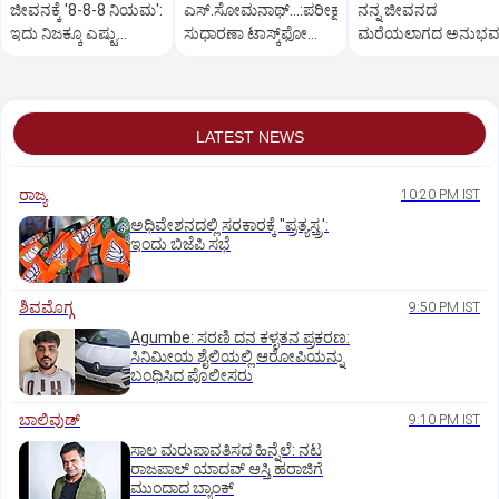
ಜೀವನಕ್ಕೆ '8-8-8 ನಿಯಮ':
ಎಸ್.ಸೋಮನಾಥ್‌...:ಪರೀಕ್ಷಾ
ನನ್ನ ಜೀವನದ
ಇದು ನಿಜಕ್ಕೂ ಎಷ್ಟು
ಸುಧಾರಣಾ ಟಾಸ್ಕ್‌ಫೋರ್ಸ್
ಮರೆಯಲಾಗದ ಅನುಭವ.
ಪರಿಣಾಮಕಾರಿ?
ನಲ್ಲಿ ದಿಗ್ಗಜರು
LATEST NEWS
ರಾಜ್ಯ
10:20 PM IST
ಅಧಿವೇಶನದಲ್ಲಿ ಸರಕಾರಕ್ಕೆ "ಪ್ರತ್ಯಸ್ತ್ರ':
ಇಂದು ಬಿಜೆಪಿ ಸಭೆ
ಶಿವಮೊಗ್ಗ
9:50 PM IST
Agumbe: ಸರಣಿ ದನ ಕಳ್ಳತನ ಪ್ರಕರಣ:
ಸಿನಿಮೀಯ ಶೈಲಿಯಲ್ಲಿ ಆರೋಪಿಯನ್ನು
ಬಂಧಿಸಿದ ಪೊಲೀಸರು
ಬಾಲಿವುಡ್‌
9:10 PM IST
ಸಾಲ ಮರುಪಾವತಿಸದ ಹಿನ್ನೆಲೆ: ನಟ
ರಾಜಪಾಲ್ ಯಾದವ್‌ ಆಸ್ತಿ ಹರಾಜಿಗೆ
ಮುಂದಾದ ಬ್ಯಾಂಕ್