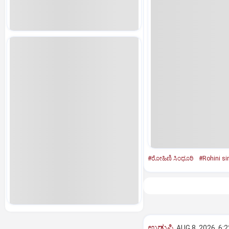
#ರೋಹಿಣಿ ಸಿಂಧೂರಿ
#Rohini si
ಉಡುಪಿ
AUG 8, 2026, 6: