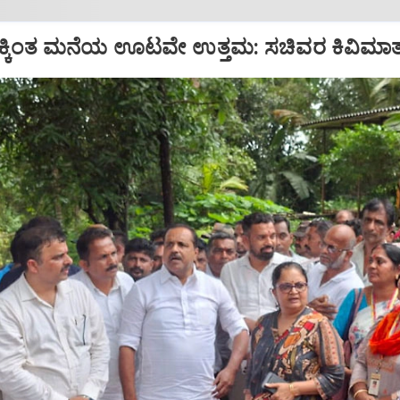
್ಕಿಂತ ಮನೆಯ ಊಟವೇ ಉತ್ತಮ: ಸಚಿವರ ಕಿವಿಮಾತು