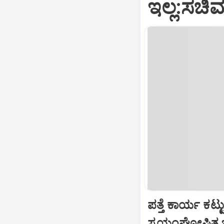
ಇಲ್ಲ:ಸಚಿವ
ಪತ್ತೆ ಕಾರ್ಯ ಕಟ್ಟ
ಸ್ವಯಂಘೋಷಿತ ಚಟ