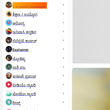
ಇಸ್ರೇಲ್- ಇರಾನ್‌ ಯುದ್ಧ
ಶಿಕ್ಷಣ / ಉದ್ಯೋಗ
ಆರೋಗ್ಯ
ಅನಿವಾಸಿ ಕನ್ನಡಿಗ
ಸೆಲೆಬ್ರಿಟಿ ಕಾರ್ನರ್‌
Explainer
ಜ್ಯೋತಿಷ್ಯ
ರಾಶಿ ಫಲ
ಪುಟಾಣಿ ಪ್ರಪಂಚ
ವೀಡಿಯೊ ಗ್ಯಾಲರಿ
ಫೋಟೋ ಗ್ಯಾಲರಿ
ರೀಲ್ಸ್