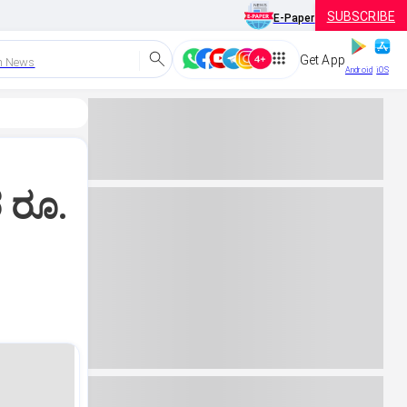
SUBSCRIBE
E-Paper
Get App
h News
Android
iOS
ರ ರೂ.