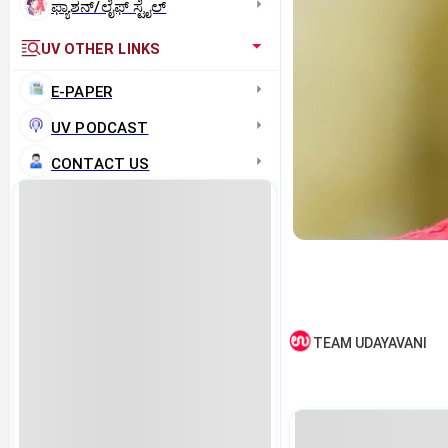
ಫ್ಯಾಶನ್/ಲೈಫ್‌ ಸ್ಟೈಲ್
UV OTHER LINKS
E-PAPER
UV PODCAST
CONTACT US
TEAM UDAYAVANI