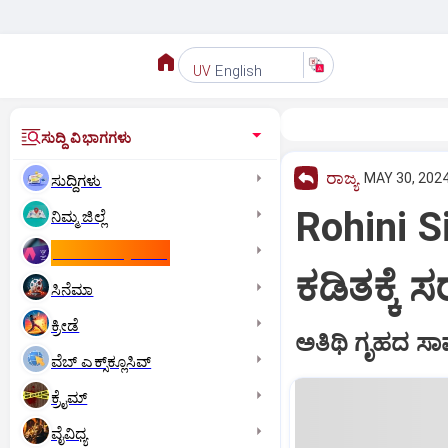
English
UV
ಸುದ್ದಿ ವಿಭಾಗಗಳು
ರಾಜ್ಯ
MAY 30, 2024
ಸುದ್ದಿಗಳು
Rohini S
ನಿಮ್ಮ ಜಿಲ್ಲೆ
ಕಾಮನ್‌ ವೆಲ್ತ್‌ ಗೇಮ್ಸ್‌
ಕಡಿತಕ್ಕೆ 
ಸಿನೆಮಾ
ಕ್ರೀಡೆ
ಅತಿಥಿ ಗೃಹದ ಸಾಮಗ
ವೆಬ್ ಎಕ್ಸ್‌ಕ್ಲೂಸಿವ್
ಕ್ರೈಮ್
ವೈವಿಧ್ಯ