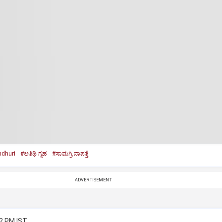
ndhuri
#ಅತಿಥಿ ಗೃಹ
#ಸಾಮಗ್ರಿ ನಾಪತ್ತೆ
ADVERTISEMENT
22 PM IST