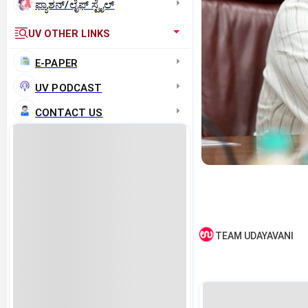
ಫ್ಯಾಶನ್/ಲೈಫ್‌ ಸ್ಟೈಲ್
UV OTHER LINKS
E-PAPER
UV PODCAST
CONTACT US
TEAM UDAYAVANI