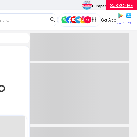
SUBSCRIBE
E-Paper
Get App
h News
Android
iOS
ಂ
ೆ