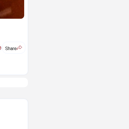
ಅ
Share