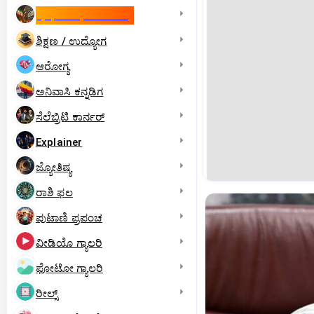
ಇಸ್ರೇಲ್- ಇರಾನ್‌ ಯುದ್ಧ
ಶಿಕ್ಷಣ / ಉದ್ಯೋಗ
ಆರೋಗ್ಯ
ಅನಿವಾಸಿ ಕನ್ನಡಿಗ
ಸೆಲೆಬ್ರಿಟಿ ಕಾರ್ನರ್‌
Explainer
ಜ್ಯೋತಿಷ್ಯ
ರಾಶಿ ಫಲ
ಪುಟಾಣಿ ಪ್ರಪಂಚ
ವೀಡಿಯೊ ಗ್ಯಾಲರಿ
ಫೋಟೋ ಗ್ಯಾಲರಿ
ರೀಲ್ಸ್