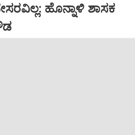
ಸರವಿಲ್ಲ: ಹೊನ್ನಾಳಿ ಶಾಸಕ
ೌಡ