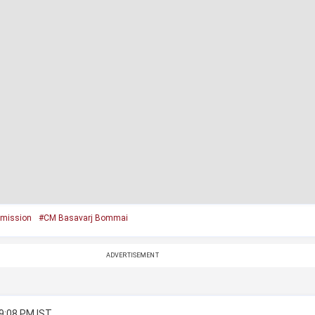
mission
#CM Basavarj Bommai
ADVERTISEMENT
 9:08 PM IST