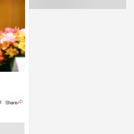
ಅ
Share