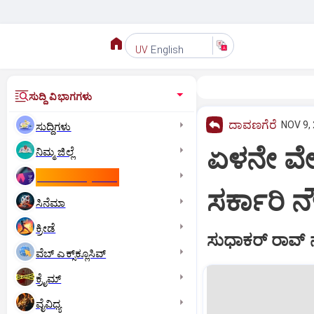
English
UV
ಸುದ್ದಿ ವಿಭಾಗಗಳು
ದಾವಣಗೆರೆ
NOV 9, 
ಸುದ್ದಿಗಳು
ಏಳನೇ ವ
ನಿಮ್ಮ ಜಿಲ್ಲೆ
ಕಾಮನ್‌ ವೆಲ್ತ್‌ ಗೇಮ್ಸ್‌
ಸರ್ಕಾರಿ ನ
ಸಿನೆಮಾ
ಕ್ರೀಡೆ
ಸುಧಾಕರ್ ರಾವ್ 
ವೆಬ್ ಎಕ್ಸ್‌ಕ್ಲೂಸಿವ್
ಕ್ರೈಮ್
ವೈವಿಧ್ಯ