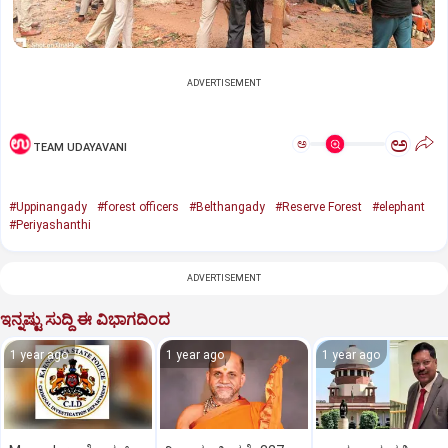
ADVERTISEMENT
ಅ
ಅ
TEAM UDAYAVANI
#Uppinangady
#forest officers
#Belthangady
#Reserve Forest
#elephant
#Periyashanthi
ADVERTISEMENT
ಇನ್ನಷ್ಟು ಸುದ್ದಿ ಈ ವಿಭಾಗದಿಂದ
1 year ago
1 year ago
1 year ago