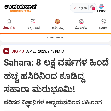
UV
English
E-Paper
ಮುಖಪುಟ
ಸುದ್ದಿ ವಿಭಾಗ
ದಿನ ಭವಿಷ್ಯ
ಹೊಂಗಿರಣ
Search
ADVERTISEMENT
BIG 40
SEP 25, 2023, 9:43 PM IST
Sahara: 8 ಲಕ್ಷ ವರ್ಷಗಳ ಹಿಂದೆ
ಹಚ್ಚ ಹಸಿರಿನಿಂದ ಕೂಡಿದ್ದ
ಸಹಾರಾ ಮರುಭೂಮಿ!
ಪರಿಸರ ವಿಜ್ಞಾನಿಗಳ ಅಧ್ಯಯನದಿಂದ ಬಹಿರಂಗ