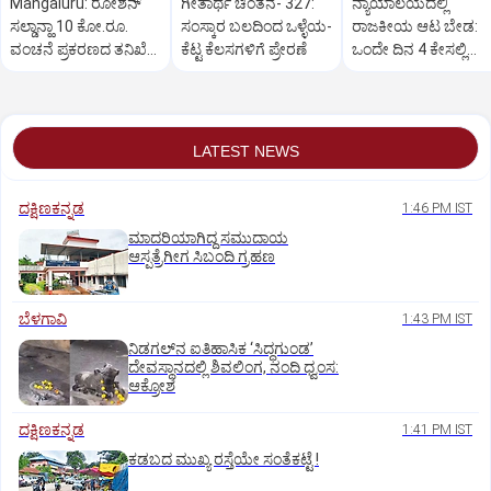
Mangaluru: ರೋಶನ್‌
ಗೀತಾರ್ಥ ಚಿಂತನೆ- 327:
ನ್ಯಾಯಾಲಯದಲ್ಲಿ
ಸಲ್ಡಾನ್ಹಾ 10 ಕೋ.ರೂ.
ಸಂಸ್ಕಾರ ಬಲದಿಂದ ಒಳ್ಳೆಯ-
ರಾಜಕೀಯ ಆಟ ಬೇಡ:
ವಂಚನೆ ಪ್ರಕರಣದ ತನಿಖೆ
ಕೆಟ್ಟ ಕೆಲಸಗಳಿಗೆ ಪ್ರೇರಣೆ
ಒಂದೇ ದಿನ 4 ಕೇಸಲ್ಲಿ
ಸಿಐಡಿಗೆ ವರ್ಗ
ಸುಪ್ರೀಂಕೋರ್ಟ್‌ ಅಭಿಮ
LATEST NEWS
ದಕ್ಷಿಣಕನ್ನಡ
1:46 PM IST
ಮಾದರಿಯಾಗಿದ್ದ ಸಮುದಾಯ
ಆಸ್ಪತ್ರೆಗೀಗ ಸಿಬಂದಿ ಗ್ರಹಣ
ಬೆಳಗಾವಿ
1:43 PM IST
ನಿಡಗಲ್‌ನ ಐತಿಹಾಸಿಕ ‘ಸಿದ್ಧಗುಂಡ’
ದೇವಸ್ಥಾನದಲ್ಲಿ ಶಿವಲಿಂಗ, ನಂದಿ ಧ್ವಂಸ:
ಆಕ್ರೋಶ
ದಕ್ಷಿಣಕನ್ನಡ
1:41 PM IST
ಕಡಬದ ಮುಖ್ಯ ರಸ್ತೆಯೇ ಸಂತೆಕಟ್ಟೆ !