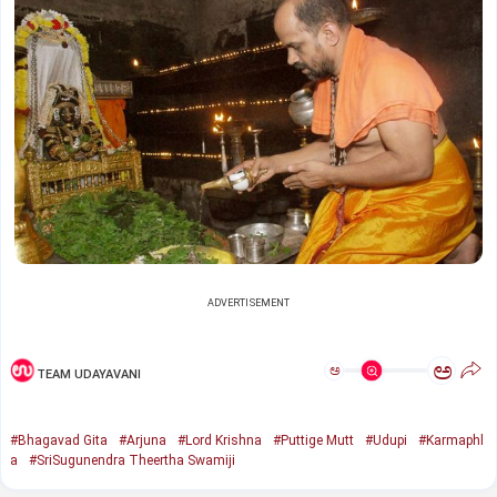
ADVERTISEMENT
ಅ
ಅ
TEAM UDAYAVANI
#Bhagavad Gita
#Arjuna
#Lord Krishna
#Puttige Mutt
#Udupi
#Karmaphl
a
#SriSugunendra Theertha Swamiji