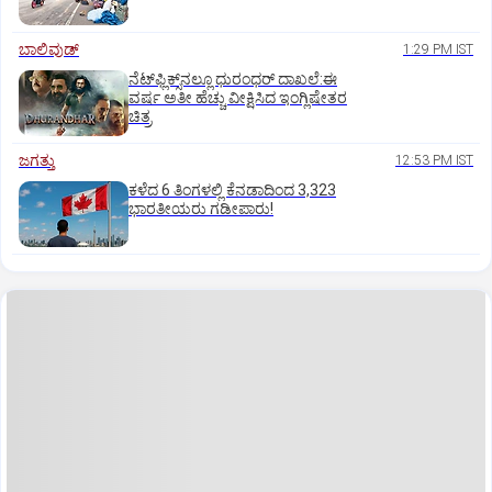
ಬಾಲಿವುಡ್‌
1:29 PM IST
ನೆಟ್‌ಫ್ಲಿಕ್ಸ್‌ನಲ್ಲೂ ಧುರಂಧರ್‌ ದಾಖಲೆ:ಈ
ವರ್ಷ ಅತೀ ಹೆಚ್ಚು ವೀಕ್ಷಿಸಿದ ಇಂಗ್ಲಿಷೇತರ
ಚಿತ್ರ
ಜಗತ್ತು
12:53 PM IST
ಕಳೆದ 6 ತಿಂಗಳಲ್ಲಿ ಕೆನಡಾದಿಂದ 3,323
ಭಾರತೀಯರು ಗಡೀಪಾರು!