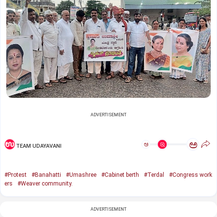
ADVERTISEMENT
ಅ
ಅ
TEAM UDAYAVANI
#Protest
#Banahatti
#Umashree
#Cabinet berth
#Terdal
#Congress work
ers
#Weaver community.
ADVERTISEMENT