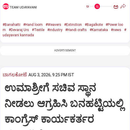
ಅ
ಅ
TEAM UDAYAVANI
#Banahatti
#Hand loom
#Weavers
#Extinction
#Bagalkote
#Power loo
m
#Devaraj Urs
#Textile
#industry
#Handi crafts
#Karnataka
#news
#
udayavani kannada
ADVERTISEMENT
ಬಾಗಲಕೋಟೆ
AUG 3, 2026, 9:25 PM IST
ಉಮಾಶ್ರೀಗೆ ಸಚಿವ ಸ್ಥಾನ
ನೀಡಲು ಆಗ್ರಹಿಸಿ ಬನಹಟ್ಟಿಯಲ್ಲಿ
ಕಾಂಗ್ರೆಸ್ ಕಾರ್ಯಕರ್ತರ