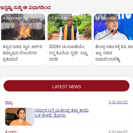
ಇನ್ನಷ್ಟು ಸುದ್ದಿ ಈ ವಿಭಾಗದಿಂದ
4 days ago
15 days ago
16 days ago
ತಪ್ಪಿದ ಸಚಿವ ಸ್ಥಾನ: ಆರ್.ಬಿ.
2028ರ ಚುನಾವಣೆಯೇ
ಕೇಂದ್ರ ಸರ್ಕಾರಕ್ಕೆ ಕಿವಿ, ಕಣ್
ತಿಮ್ಮಾಪುರ ಬೆಂಬಲಿಗರ
ನನ್ನ ಕೊನೆಯ ಸ್ಪರ್ಧೆ: ಸಿದ್ದು
ಇಲ್ಲ: ಸಚಿವ
ಪ್ರತಿಭಟನೆ
ಸವದಿ
ರಾಮಲಿಂಗಾರೆಡ್ಡಿ
LATEST NEWS
ರಾಜ್ಯ
5:05 AM IST
ಧರ್ಮದ ಬಗ್ಗೆ ಯತೀಂದ್ರ ತಮ್ಮ ತಾಯಿ
ಬಳಿ ಕೇಳಲಿ: ಶೋಭಾ
ಕೊಡಗು
4:50 AM IST