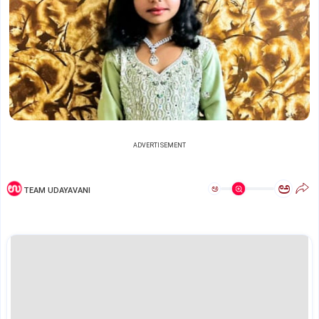
ADVERTISEMENT
ಅ
ಅ
TEAM UDAYAVANI