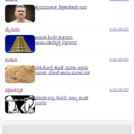
ಹೃದಯಾಘಾತ: ಶಿಕ್ಷಣಾಧಿಕಾರಿ ಸಾವು
ಮೈಸೂರು
4:45 AM IST
ಆಷಾಢ ಕೊನೇ ಶುಕ್ರವಾರ:
ಚಾಮುಂಡಿಬೆಟ್ಟಕ್ಕೆ ಭಕ್ತಸಾಗರ
ಉಡುಪಿ
4:35 AM IST
ಪಡುತೋನ್ಸೆ ಹೂಡೆ: ಮರಳು ಅಕ್ರಮ
ಸಾಗಾಟ, ದೋಣಿ ಹಾಗೂ ಮರಳು ವಶ
ದಕ್ಷಿಣಕನ್ನಡ
4:30 AM IST
ಮಾದಕ ವಸ್ತು ಸೇವನೆ: ನಾಲ್ಕು ಮಂದಿ
ಬಂಧನ