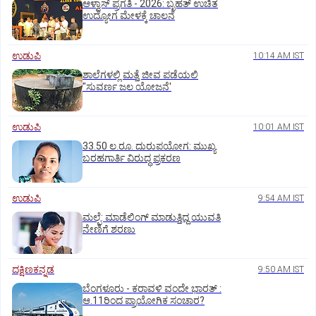
ಆಳ್ವಾಸ್‌ ಪ್ರಗತಿ - 2026: ಬೃಹತ್ ಉಚಿತ
ಉದ್ಯೋಗ ಮೇಳಕ್ಕೆ ಚಾಲನೆ
ಉಡುಪಿ
10:14 AM IST
ಶಾಲೆಗಳಲ್ಲಿ ಮತ್ತೆ ಜೀವ ಪಡೆಯಲಿ
"ಸುವರ್ಣ ಜಲ ಯೋಜನೆ'
ಉಡುಪಿ
10:01 AM IST
33.50 ಲ.ರೂ. ದುರುಪಯೋಗ: ಮುಖ್ಯ
ಬರಹಗಾರ್ತಿ ವಿರುದ್ಧ ಪ್ರಕರಣ
ಉಡುಪಿ
9:54 AM IST
ಮಲ್ಪೆ: ಮಾಡೆಲಿಂಗ್ ಮಾಡುತ್ತಿದ್ದ ಯುವತಿ
ನೇಣಿಗೆ ಶರಣು
ದಕ್ಷಿಣಕನ್ನಡ
9:50 AM IST
ಬೆಂಗಳೂರು - ಕರಾವಳಿ ವಂದೇ ಭಾರತ್‌ :
ಆ.11ರಿಂದ ಪ್ರಾಯೋಗಿಕ ಸಂಚಾರ?