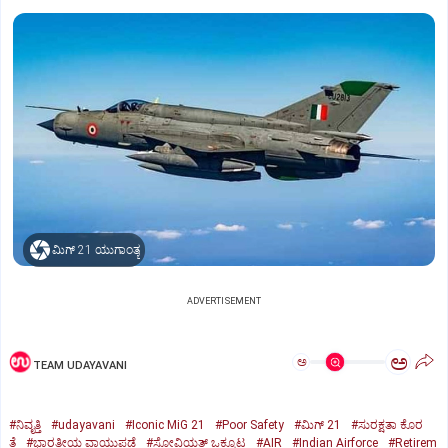
ಮಿಗ್‌ 21 ಯುಗಾಂತ್ಯ
ADVERTISEMENT
ಅ
ಅ
TEAM UDAYAVANI
#ನಿವೃತ್ತಿ
#udayavani
#Iconic MiG 21
#Poor Safety
#ಮಿಗ್‌ 21
#ಸುರಕ್ಷತಾ ಕೊರ
ತೆ
#ಭಾರತೀಯ ವಾಯುಪಡೆ
#ಸೋವಿಯತ್‌ ಒಕ್ಕೂಟ
#AIR
#Indian Airforce
#Retirem