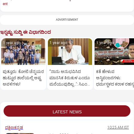
ent
ADVERTISEMENT
ಇನ್ನಷ್ಟು ಸುದ್ದಿ ಈ ವಿಭಾಗದಿಂದ
1 year ago
1 year ago
1 year ago
ಪುತ್ತೂರು: ಕೋಟಿ ಚೆನ್ನಯರ
“ನಾನು ಅನುಭವಿಸಿದ
ಕತೆ ಹೇಳುವ
ಹುಟ್ಟೂರ ಶಾಲೆಯಲ್ಲಿ ಅಷ್ಟ
ಮಾನಸಿಕ ಕಿರುಕುಳ ಎಂದೂ
ಅಸ್ಥಿಪಂಜರಗಳು:
ಅವಳಿಗಳು!
ಮರೆಯುವುದಿಲ್ಲ…’: ಸಿಎಂ
ಧರ್ಮಸ್ಥಳದ‌ ಕರಾಳ ರಹಸ್ಯ
ಸಿದ್ದರಾಮಯ್ಯ
ತೆರೆದಿಡಲಿದೆಯೇ ಡಿಎನ್
ಪರೀಕ್ಷೆ?
LATEST NEWS
ದಕ್ಷಿಣಕನ್ನಡ
10:25 AM IST