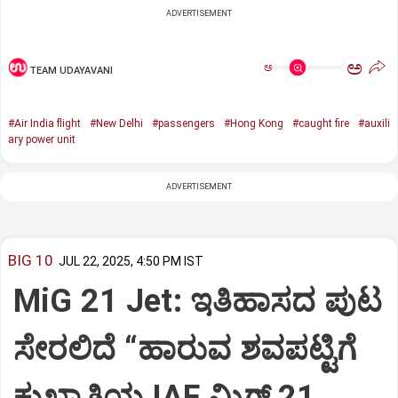
ADVERTISEMENT
ಅ
ಅ
TEAM UDAYAVANI
#Air India flight
#New Delhi
#passengers
#Hong Kong
#caught fire
#auxili
ary power unit
ADVERTISEMENT
BIG 10
JUL 22, 2025, 4:50 PM IST
MiG 21 Jet: ಇತಿಹಾಸದ ಪುಟ
ಸೇರಲಿದೆ “ಹಾರುವ ಶವಪಟ್ಟಿಗೆ
ಕುಖ್ಯಾತಿಯ IAF ಮಿಗ್‌ 21