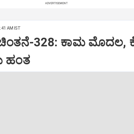
ADVERTISEMENT
2:41 AM IST
 ಚಿಂತನೆ-328: ಕಾಮ ಮೊದಲ, 
 ಹಂತ