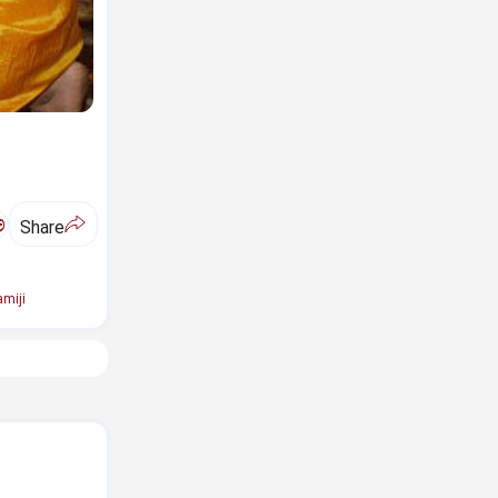
ಅ
Share
miji