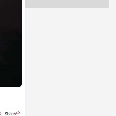
ಅ
Share