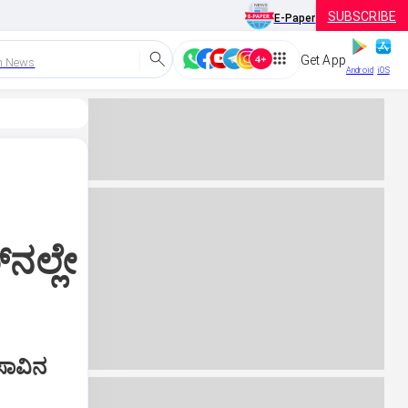
SUBSCRIBE
E-Paper
Get App
h News
Android
iOS
ನಲ್ಲೇ
ಸಾವಿನ