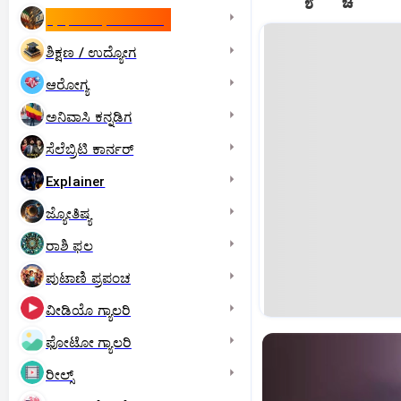
ಇಸ್ರೇಲ್- ಇರಾನ್‌ ಯುದ್ಧ
ಶಿಕ್ಷಣ / ಉದ್ಯೋಗ
ಆರೋಗ್ಯ
ಅನಿವಾಸಿ ಕನ್ನಡಿಗ
ಸೆಲೆಬ್ರಿಟಿ ಕಾರ್ನರ್‌
Explainer
ಜ್ಯೋತಿಷ್ಯ
ರಾಶಿ ಫಲ
ಪುಟಾಣಿ ಪ್ರಪಂಚ
ವೀಡಿಯೊ ಗ್ಯಾಲರಿ
ಫೋಟೋ ಗ್ಯಾಲರಿ
ರೀಲ್ಸ್