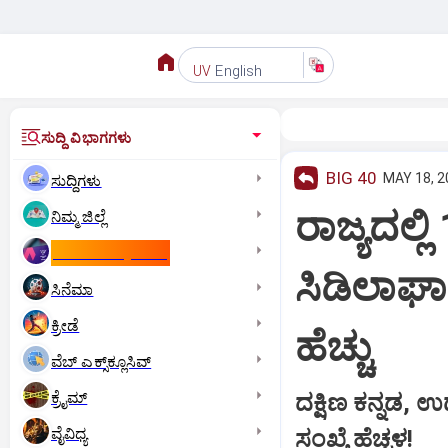
English
UV
ಸುದ್ದಿ ವಿಭಾಗಗಳು
BIG 40
MAY 18, 2
ಸುದ್ದಿಗಳು
ರಾಜ್ಯದಲ್ಲ
ನಿಮ್ಮ ಜಿಲ್ಲೆ
ಕಾಮನ್‌ ವೆಲ್ತ್‌ ಗೇಮ್ಸ್‌
ಸಿಡಿಲಾಘಾ
ಸಿನೆಮಾ
ಕ್ರೀಡೆ
ಹೆಚ್ಚು
ವೆಬ್ ಎಕ್ಸ್‌ಕ್ಲೂಸಿವ್
ಕ್ರೈಮ್
ದಕ್ಷಿಣ ಕನ್ನಡ,
ವೈವಿಧ್ಯ
ಸಂಖ್ಯೆ ಹೆಚ್ಚಳ!