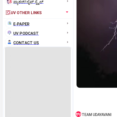
ಫ್ಯಾಶನ್/ಲೈಫ್‌ ಸ್ಟೈಲ್
UV OTHER LINKS
E-PAPER
UV PODCAST
CONTACT US
TEAM UDAYAVANI