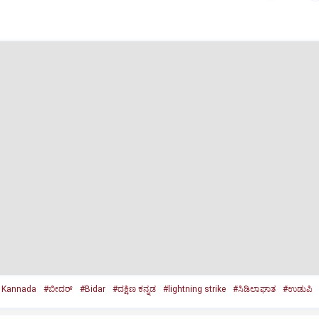
 Kannada
#ಬೀದರ್
#Bidar
#ದಕ್ಷಿಣ ಕನ್ನಡ
#lightning strike
#ಸಿಡಿಲಾಘಾತ
#ಉಡುಪಿ