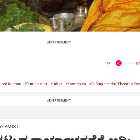
ADVERTISEMENT
ಅ
Lord Krishna
#Puttige Mutt
#Udupi
#Karmaphla
#SriSugunendra Theertha Swa
ADVERTISEMENT
:59 AM IST