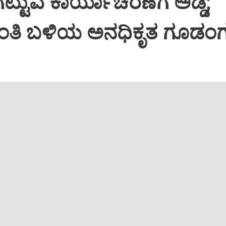
ಟ್ಟುವ ಕಾರ್ಯಾಚರಣೆಗೆ ಅಡ್ಡಿ;
ಂತಿ ಬಳಿಯ ಅನಧಿಕೃತ ಗೂಡಂಗ