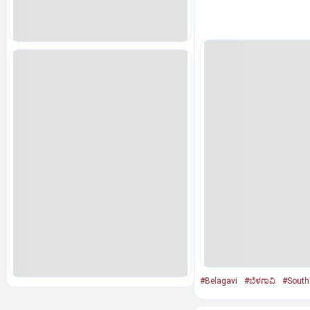
#Belagavi
#ಬೆಳಗಾವಿ
#South