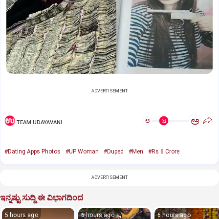
ADVERTISEMENT
ಅ
ಅ
TEAM UDAYAVANI
#Dating Apps Photos
#UP Woman
#Duped
#Men
#Rs 6 Crore
ADVERTISEMENT
ಇನ್ನಷ್ಟು ಸುದ್ದಿ ಈ ವಿಭಾಗದಿಂದ
5 hours ago
6 hours ago
6 hours ago