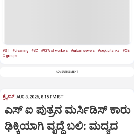
#ST
#cleaning
#SC
#92% of workers
#urban sewers
#septic tanks
#OB
C groups
ADVERTISEMENT
ಕ್ರೈಮ್
AUG 8, 2026, 8:15 PM IST
ಎಸ್ ಐ ಪುತ್ರನ ಮರ್ಸಿಡಿಸ್‌ ಕಾರು
ಢಿಕ್ಕಿಯಾಗಿ ವೃದ್ಧೆ ಬಲಿ: ಮದ್ಯದ