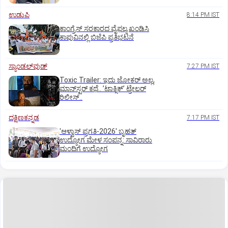
ಉಡುಪಿ
8:14 PM IST
ಕಾಂಗ್ರೆಸ್ ಸರಕಾರದ ವೈಫಲ್ಯ ಖಂಡಿಸಿ
ಕಾಪುವಿನಲ್ಲಿ ಬಿಜೆಪಿ ಪ್ರತಿಭಟನೆ
ಸ್ಯಾಂಡಲ್‌ವುಡ್‌
7:27 PM IST
Toxic Trailer: ಇದು ಜೋಕರ್‌ ಅಲ್ಲ,
ಮಾನ್‌ಸ್ಟರ್‌ ಕಥೆ.. ʼಟಾಕ್ಸಿಕ್‌ʼ ಟ್ರೇಲರ್‌
ರಿಲೀಸ್..
ದಕ್ಷಿಣಕನ್ನಡ
7:17 PM IST
'ಆಳ್ವಾಸ್‌ ಪ್ರಗತಿ-2026' ಬೃಹತ್
ಉದ್ಯೋಗ ಮೇಳ ಸಂಪನ್ನ: ಸಾವಿರಾರು
ಮಂದಿಗೆ ಉದ್ಯೋಗ