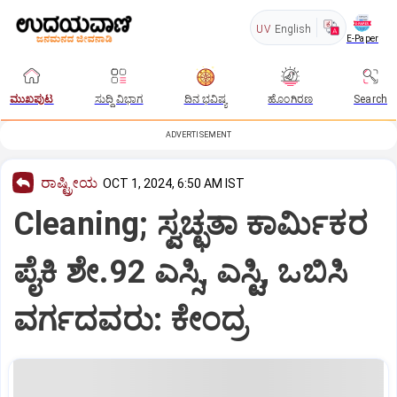
UV
English
E-Paper
ಮುಖಪುಟ
ಸುದ್ದಿ ವಿಭಾಗ
ದಿನ ಭವಿಷ್ಯ
ಹೊಂಗಿರಣ
Search
ADVERTISEMENT
ರಾಷ್ಟ್ರೀಯ
OCT 1, 2024, 6:50 AM IST
Cleaning; ಸ್ವಚ್ಛತಾ ಕಾರ್ಮಿಕರ
ಪೈಕಿ ಶೇ.92 ಎಸ್ಸಿ, ಎಸ್ಟಿ, ಒಬಿಸಿ
ವರ್ಗದವರು: ಕೇಂದ್ರ