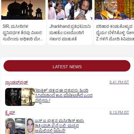
SIR, ಮಸೀದಿಗಳ
Jharkhand:ಪ್ರತಿಭಟನಾನಿರತ
ಪರಿಹಾರ ಕಂಡುಕೊಳ್ಳುವ
ಧ್ವನಿವರ್ಧಕ ತೆರವು ವಿಚಾರ:
ಮಹತೊ ಬಣದೊಂದಿಗೆ
ಧೈರ್ಯ ಬೆಳೆಸಿಕೊಳ್ಳಿ: Gen
ಸುವೇಂದು ಅಧಿಕಾರಿ ಮೇಲೆ
ಸರ್ಕಾರ ಮಾತುಕತೆ
Z ಗಳಿಗೆ ಮೋದಿ ಕಿವಿಮಾ
ಒತ್ತಡ
LATEST NEWS
ಸ್ಯಾಂಡಲ್‌ವುಡ್‌
8:41 PM IST
ʼಟಾಕ್ಸಿಕ್‌ʼ ಚಿತ್ರದ ಈ ದೃಶ್ಯವನ್ನು ಹಿಂದಿ
ಸಿನಿಮಾದಿಂದ ಕಾಪಿ ಮಾಡಲಾಗಿದೆ ಎಂದ
ನೆಟ್ಟಿಗರು.!
ಕ್ರೈಮ್
8:15 PM IST
ಎಸ್ ಐ ಪುತ್ರನ ಮರ್ಸಿಡಿಸ್‌ ಕಾರು
ಢಿಕ್ಕಿಯಾಗಿ ವೃದ್ಧೆ ಬಲಿ: ಮದ್ಯದ
ಅಮಲಿನಲ್ಲಿ ಚಾಲನೆ!