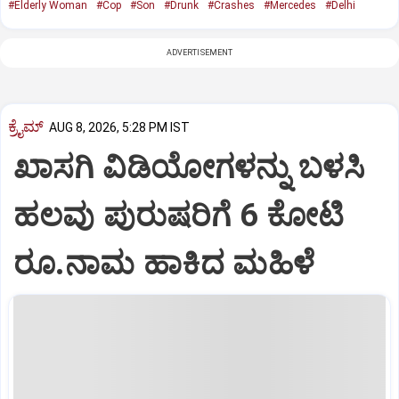
#Elderly Woman
#Cop
#Son
#Drunk
#Crashes
#Mercedes
#Delhi
ADVERTISEMENT
ಕ್ರೈಮ್
AUG 8, 2026, 5:28 PM IST
ಖಾಸಗಿ ವಿಡಿಯೋಗಳನ್ನು ಬಳಸಿ
ಹಲವು ಪುರುಷರಿಗೆ 6 ಕೋಟಿ
ರೂ.ನಾಮ ಹಾಕಿದ ಮಹಿಳೆ