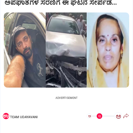
ಅಪಘಾತಗಳ ಸರಣಿಗೆ ಈ ಘಟನೆ ಸೇರ್ಪಡೆ...
ADVERTISEMENT
ಅ
ಅ
TEAM UDAYAVANI