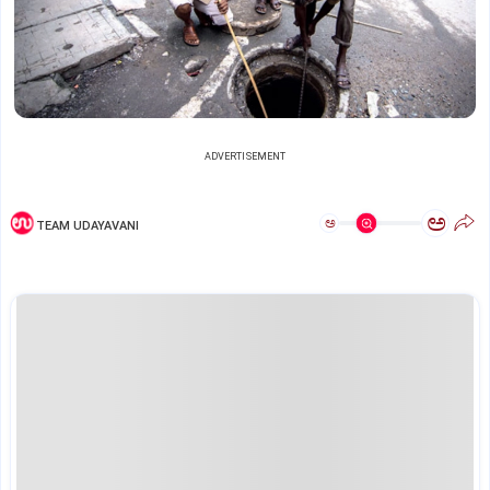
ADVERTISEMENT
ಅ
ಅ
TEAM UDAYAVANI