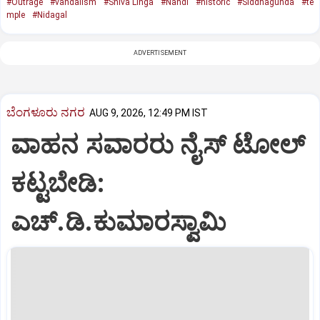
#Outrage
#vandalism
#Shiva Linga
#Nandi
#historic
#Siddhagunda
#te
mple
#Nidagal
ADVERTISEMENT
ಬೆಂಗಳೂರು ನಗರ
AUG 9, 2026, 12:49 PM IST
ವಾಹನ ಸವಾರರು ನೈಸ್‌ ಟೋಲ್‌
ಕಟ್ಟಬೇಡಿ:
ಎಚ್‌.ಡಿ.ಕುಮಾರಸ್ವಾಮಿ