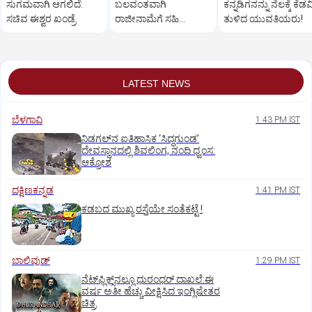
ಸುಗಮವಾಗಿ ಆಗಲಿದೆ:
ಬಲವಂತವಾಗಿ
ಕನ್ನಡಿಗನನ್ನು ನೆಲಕ್ಕೆ ಕೆಡವ
ಸಚಿವ ಈಶ್ವರ ಖಂಡ್ರೆ
ರಾಜೀನಾಮೆಗೆ ಸಹಿ
ತುಳಿದ ಯುವತಿಯರು!
ಪಡೆದುಕೊಂಡಿದ್ದಾರೆ:
ರಾಮುಲು ಆರೋಪ
LATEST NEWS
ಬೆಳಗಾವಿ
1:43 PM IST
ನಿಡಗಲ್‌ನ ಐತಿಹಾಸಿಕ ‘ಸಿದ್ಧಗುಂಡ’
ದೇವಸ್ಥಾನದಲ್ಲಿ ಶಿವಲಿಂಗ, ನಂದಿ ಧ್ವಂಸ:
ಆಕ್ರೋಶ
ದಕ್ಷಿಣಕನ್ನಡ
1:41 PM IST
ಕಡಬದ ಮುಖ್ಯ ರಸ್ತೆಯೇ ಸಂತೆಕಟ್ಟೆ !
ಬಾಲಿವುಡ್‌
1:29 PM IST
ನೆಟ್‌ಫ್ಲಿಕ್ಸ್‌ನಲ್ಲೂ ಧುರಂಧರ್‌ ದಾಖಲೆ:ಈ
ವರ್ಷ ಅತೀ ಹೆಚ್ಚು ವೀಕ್ಷಿಸಿದ ಇಂಗ್ಲಿಷೇತರ
ಚಿತ್ರ