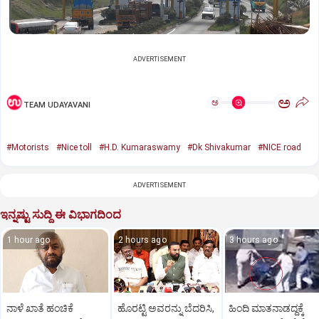
ADVERTISEMENT
ಅ
ಅ
TEAM UDAYAVANI
#Motorists
#Nice toll
#H.D. Kumaraswamy
#Dk Shivakumar
#NICE road
ADVERTISEMENT
ಇನ್ನಷ್ಟು ಸುದ್ದಿ ಈ ವಿಭಾಗದಿಂದ
1 hour ago
2 hours ago
3 hours ago
ನಾಳೆ ಖಾತೆ ಹಂಚಿಕೆ
ಹೊರಟ್ಟಿ ಅವರನ್ನು ಬೆದರಿಸಿ,
ಹಿಂದಿ ಮಾತನಾಡದ್ದಕ್ಕೆ