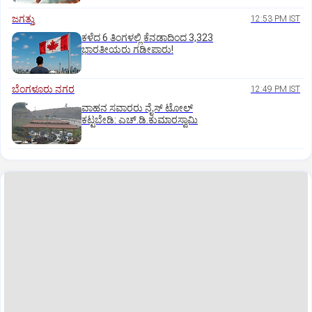
ಜಗತ್ತು
12:53 PM IST
ಕಳೆದ 6 ತಿಂಗಳಲ್ಲಿ ಕೆನಡಾದಿಂದ 3,323
ಭಾರತೀಯರು ಗಡೀಪಾರು!
ಬೆಂಗಳೂರು ನಗರ
12:49 PM IST
ವಾಹನ ಸವಾರರು ನೈಸ್‌ ಟೋಲ್‌
ಕಟ್ಟಬೇಡಿ: ಎಚ್‌.ಡಿ.ಕುಮಾರಸ್ವಾಮಿ