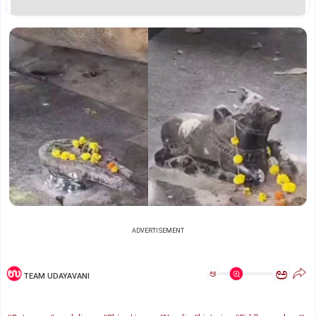
ADVERTISEMENT
ಅ
ಅ
TEAM UDAYAVANI