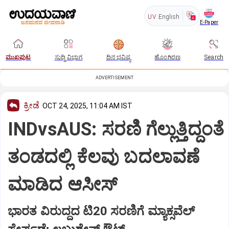
UV
English
E-Paper
ಮುಖಪುಟ
ಸುದ್ದಿ ವಿಭಾಗ
ದಿನ ಭವಿಷ್ಯ
ಹೊಂಗಿರಣ
Search
ADVERTISEMENT
ಕ್ರೀಡೆ
OCT 24, 2025, 11:04 AM IST
INDvsAUS: ಸರಣಿ ಗೆಲ್ಲುತ್ತಿದ್ದಂತೆ
ತಂಡದಲ್ಲಿ ಕೆಲವು ಬದಲಾವಣೆ
ಮಾಡಿದ ಆಸೀಸ್
ಭಾರತ ವಿರುದ್ದದ ಟಿ20 ಸರಣಿಗೆ ಮ್ಯಾಕ್ಸವೆಲ್‌