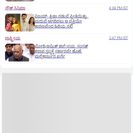
ಸೌತ್‌ ಸಿನಿಮಾ
4:04 PM IST
ವಿಜಯ್‌- ತ್ರಿಷಾ ನಡುವೆ ಪ್ರೀತಿಯಿತ್ತು..
ಮದುವೆ ಆಗದಿರಲು ಆ ವ್ಯಕ್ತಿಯೇ
ಕಾರಣವೆಂದ ಹಿರಿಯ ನಟಿ
ರಾಷ್ಟ್ರೀಯ
3:47 PM IST
ಮೋದಿ,ಅಮಿತ್ ಶಾಗೆ ಭಯ: ಸಂಸತ್
ಕಲಾಪ ಸ್ತಬ್ಧಕ್ಕೆ ಸರ್ಕಾರವೇ ಹೊಣೆ:
ಮಲ್ಲಿಕಾರ್ಜುನ ಖರ್ಗೆ