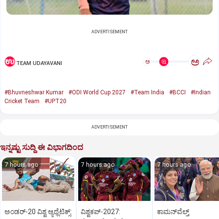
ADVERTISEMENT
ಅ
ಅ
TEAM UDAYAVANI
#Bhuvneshwar Kumar
#ODI World Cup 2027
#Team India
#BCCI
#Indian
Cricket Team
#UPT20
ADVERTISEMENT
ಇನ್ನಷ್ಟು ಸುದ್ದಿ ಈ ವಿಭಾಗದಿಂದ
7 hours ago
7 hours ago
7 hours ago
ಅಂಡರ್‌-20 ವಿಶ್ವ ಆ್ಯಥ್ಲೆಟಿಕ್ಸ್‌:
ವಿಶ್ವಕಪ್‌-2027:
ಕಾಮನ್‌ವೆಲ್ತ್