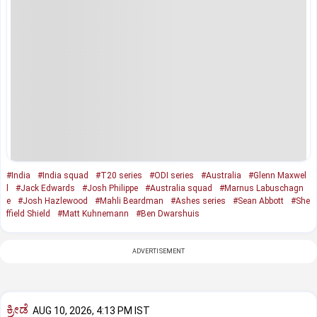
#India
#India squad
#T20 series
#ODI series
#Australia
#Glenn Maxwel
l
#Jack Edwards
#Josh Philippe
#Australia squad
#Marnus Labuschagn
e
#Josh Hazlewood
#Mahli Beardman
#Ashes series
#Sean Abbott
#She
ffield Shield
#Matt Kuhnemann
#Ben Dwarshuis
ADVERTISEMENT
ಕ್ರೀಡೆ
AUG 10, 2026, 4:13 PM IST