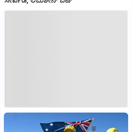
ಸೇರ್ಪಡೆ; ಲಬುಶೇನ್‌ ಔಟ್‌