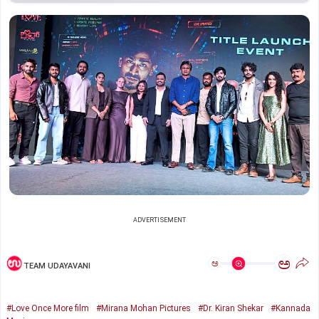
ADVERTISEMENT
ಅ
ಅ
TEAM UDAYAVANI
#Love Once More film
#Mirana Mohan Pictures
#Dr. Kiran Shekar
#Kannada