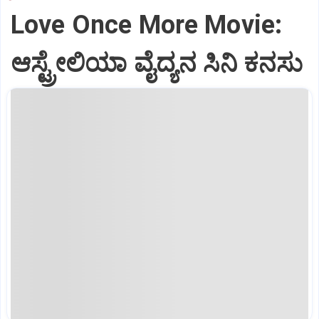
Love Once More Movie:
ಆಸ್ಟ್ರೇಲಿಯಾ ವೈದ್ಯನ ಸಿನಿ ಕನಸು