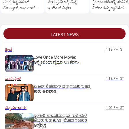
ಪದಕ ಗೆದ್ದ ಬಸಂತ್‌
ನೇರ ಪ್ರವೇಶಕ್ಕೆ ವೆಸ್ಟ್‌
ಕ್ರೀಡಾಕೂಟದಲ್ಲಿ ಪದಕ ಗೆದ
ಮೇಘ್ವಾಲ್‌, ಶಾನವಾಜ್‌
ಇಂಡೀಸ್‌ ವಿಫಲ
ವಿಜೇತರನ್ನು ಶ್ಲಾಘಿಸಿದ
ಖಾನ್
ಪ್ರಧಾನಿ ಮೋದಿ
LATEST NEWS
ಕ್ರೀಡೆ
4:13 PM IST
Love Once More Movie:
ಆಸ್ಟ್ರೇಲಿಯಾ ವೈದ್ಯನ ಸಿನಿ ಕನಸು
ಬಾಲಿವುಡ್‌
4:13 PM IST
ಎ.ಆರ್. ರೆಹಮಾನ್ ಪುತ್ರ ಸಂಚರಿಸುತ್ತಿದ್ದ
ಕಾರು ಅಪಘಾತ
ಚಿಕ್ಕಮಗಳೂರು
4:05 PM IST
ಶೃಂಗೇರಿ ತಾಲೂಕಿನಾದ್ಯಂತ ಗಾಳಿ-ಮಳೆ
ಅಬ್ಬರ; ಗುಡ್ಡ ಕುಸಿತ, ವಾಹನ ಸಂಚಾರ
ಅಸ್ತವ್ಯಸ್ತ