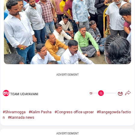
ADVERTISEMENT
ಅ
ಅ
TEAM UDAYAVANI
#Shivamogga
#Kalim Pasha
#Congress office uproar
#Rangegowda factio
n
#Kannada news
ADVERTISEMENT