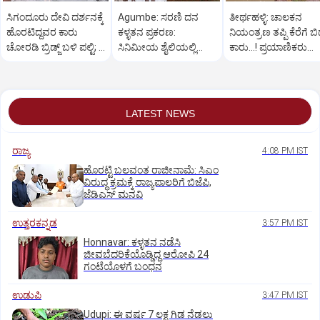
ಸಿಗಂದೂರು ದೇವಿ ದರ್ಶನಕ್ಕೆ
Agumbe: ಸರಣಿ ದನ
ತೀರ್ಥಹಳ್ಳಿ: ಚಾಲಕನ
ಹೊರಟಿದ್ದವರ ಕಾರು
ಕಳ್ಳತನ ಪ್ರಕರಣ:
ನಿಯಂತ್ರಣ ತಪ್ಪಿ ಕೆರೆಗೆ ಬಿದ
ಚೋರಡಿ ಬ್ರಿಡ್ಜ್ ಬಳಿ ಪಲ್ಟಿ; 6
ಸಿನಿಮೀಯ ಶೈಲಿಯಲ್ಲಿ
ಕಾರು...! ಪ್ರಯಾಣಿಕರು
ಮಂದಿಗೆ ಗಾಯ
ಆರೋಪಿಯನ್ನು ಬಂಧಿಸಿದ
ಪಾರು
ಪೊಲೀಸರು
LATEST NEWS
ರಾಜ್ಯ
4:08 PM IST
ಹೊರಟ್ಟಿ ಬಲವಂತ ರಾಜೀನಾಮೆ: ಸಿಎಂ
ವಿರುದ್ಧ ಕ್ರಮಕ್ಕೆ ರಾಜ್ಯಪಾಲರಿಗೆ ಬಿಜೆಪಿ,
ಜೆಡಿಎಸ್ ಮನವಿ
ಉತ್ತರಕನ್ನಡ
3:57 PM IST
Honnavar: ಕಳ್ಳತನ ನಡೆಸಿ
ಜೀವಬೆದರಿಕೆಯೊಡ್ಡಿದ್ದ ಆರೋಪಿ 24
ಗಂಟೆಯೊಳಗೆ ಬಂಧನ
ಉಡುಪಿ
3:47 PM IST
Udupi: ಈ ವರ್ಷ 7 ಲಕ್ಷ ಗಿಡ ನೆಡಲು