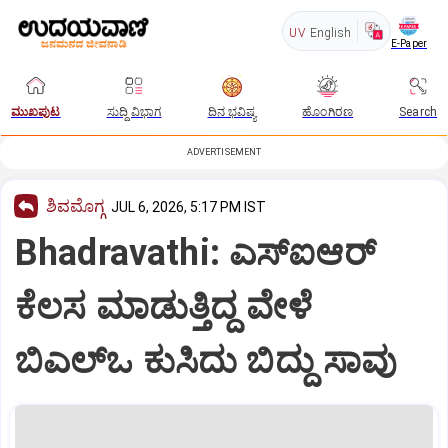
UV
English
E-Paper
ಮುಖಪುಟ
ಸುದ್ದಿ ವಿಭಾಗ
ದಿನ ಭವಿಷ್ಯ
ಹೊಂಗಿರಣ
Search
ADVERTISEMENT
ಶಿವಮೊಗ್ಗ
JUL 6, 2026, 5:17 PM IST
Bhadravathi: ಎಸ್‌ಐಆರ್
ಕೆಲಸ ಮಾಡುತ್ತಿದ್ದ ವೇಳೆ
ಬಿಎಲ್‌ಒ ಕುಸಿದು ಬಿದ್ದು ಸಾವು