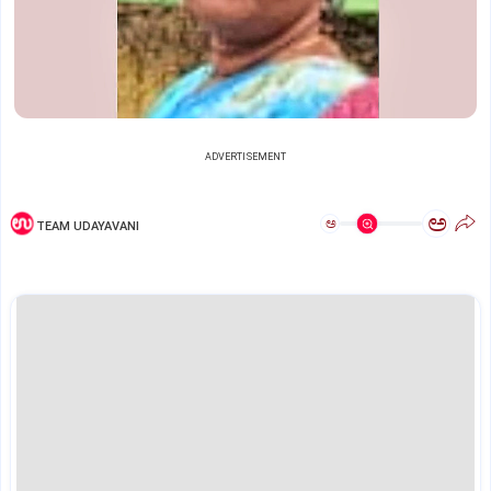
ADVERTISEMENT
ಅ
ಅ
TEAM UDAYAVANI