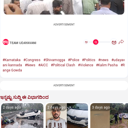
ADVERTISEMENT
ಅ
ಅ
TEAM UDAYAVANI
#Karnataka
#Congress
#Shivamogga
#Police
#Politics
#news
#udayav
ani kannada
#News
#AICC
#Political Clash
#Violence
#Kalim Pasha
#R
ange Gowda
ADVERTISEMENT
ಇನ್ನಷ್ಟು ಸುದ್ದಿ ಈ ವಿಭಾಗದಿಂದ
2 days ago
2 days ago
3 days ago