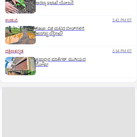
ಅರಣ್ಯ ಇಲಾಖೆ ಯೋಜನೆ
ಉಡುಪಿ
3:42 PM IST
Kaup: ವಿಶ್ವ ಮಟ್ಟದ ಬೀಚ್‌ಗಳಿಗೆ
ಹದಗೆಟ್ಟ ರಸ್ತೆಗಳು!
ದಕ್ಷಿಣಕನ್ನಡ
3:34 PM IST
ಕೃಷ್ಣಾಪುರ ಮಾರ್ಕೆಟ್‌: ಮುಗಿಯದ
ಗೋಳು!